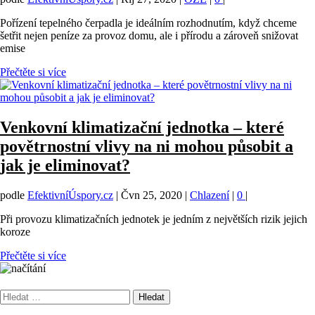
Pořízení tepelného čerpadla je ideálním rozhodnutím, když chceme
šetřit nejen peníze za provoz domu, ale i přírodu a zároveň snižovat
emise
Přečtěte si více
Venkovní klimatizační jednotka – které
povětrnostní vlivy na ni mohou působit a
jak je eliminovat?
podle
EfektivníÚspory.cz
|
Čvn 25, 2020
|
Chlazení
|
0
|
Při provozu klimatizačních jednotek je jedním z největších rizik jejich
koroze
Přečtěte si více
Vyhledávání