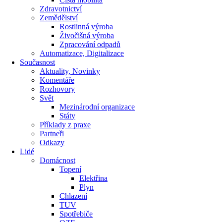
Zdravotnictví
Zemědělství
Rostlinná výroba
Živočišná výroba
Zpracování odpadů
Automatizace, Digitalizace
Současnost
Aktuality, Novinky
Komentáře
Rozhovory
Svět
Mezinárodní organizace
Státy
Příklady z praxe
Partneři
Odkazy
Lidé
Domácnost
Topení
Elektřina
Plyn
Chlazení
TUV
Spotřebiče