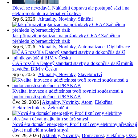
Diesel se nevzdává. Nákladní doprava ale postupně sází i na
elektromobilitu a alternativní paliva
Srp 6, 2026
|
Aktuality, Novinky
,
Silniční
Jak připravit organizaci na požadavky CRA? Začněte u
přehledu kybernetických rizik
Srp 6, 2026
|
Aktuality, Novinky
,
Automatizace, Digitalizace
ČAS rozšířila Datový standard stavby a dokončila další milník
zavádění BIM v Česku
Srp 6, 2026
|
Aktuality, Novinky
,
Stavebnictví
Kvalita, inovace a udržitelnost tvoří rovnici současnosti a
budoucnosti společnosti PRAKAB
Čvc 29, 2026
|
Aktuality, Novinky
,
Atom
,
Elektřina
,
Elektrotechnický
,
Železniční
Nová éra domácí energetiky: Proč fixní ceny elektřiny přestávají
dávat majitelům solárů smysl
Čvc 29, 2026
|
Aktuality, Novinky
,
Domácnost
,
Elektřina
,
OZE
,