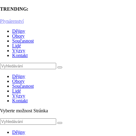
TRENDING:
Plynárenství
Dějiny
Obory
Současnost
Lidé
Výzvy
Kontakt
Dějiny
Obory
Současnost
Lidé
Výzvy
Kontakt
Vyberte možnost Stránka
Dějiny