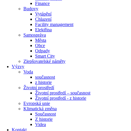
Finance
Budovy
Vytápění
Chlazení
Facility management
Elektřina
Samospráva
Města
Obce
Odpady
Smart City
Zlepšovatelské náměty
Výzvy
Voda
současnost
z historie
Životní prostředí
Životní prostředí – současnost
Životní prostředí ​- z historie
Evropská unie
Klimatická změna
Současnost
Z historie
Videa
Kontakt