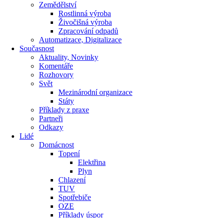
Zemědělství
Rostlinná výroba
Živočišná výroba
Zpracování odpadů
Automatizace, Digitalizace
Současnost
Aktuality, Novinky
Komentáře
Rozhovory
Svět
Mezinárodní organizace
Státy
Příklady z praxe
Partneři
Odkazy
Lidé
Domácnost
Topení
Elektřina
Plyn
Chlazení
TUV
Spotřebiče
OZE
Příklady úspor