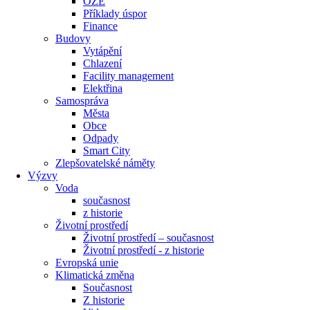
OZE
Příklady úspor
Finance
Budovy
Vytápění
Chlazení
Facility management
Elektřina
Samospráva
Města
Obce
Odpady
Smart City
Zlepšovatelské náměty
Výzvy
Voda
současnost
z historie
Životní prostředí
Životní prostředí – současnost
Životní prostředí ​- z historie
Evropská unie
Klimatická změna
Současnost
Z historie