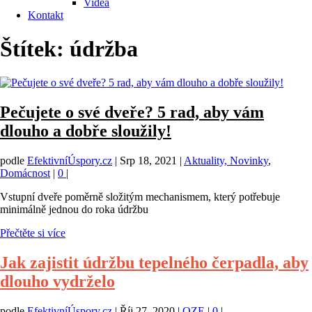
Videa
Kontakt
Štítek:
údržba
Pečujete o své dveře? 5 rad, aby vám
dlouho a dobře sloužily!
podle
EfektivníÚspory.cz
|
Srp 18, 2021
|
Aktuality, Novinky
,
Domácnost
|
0
|
Vstupní dveře poměrně složitým mechanismem, který potřebuje
minimálně jednou do roka údržbu
Přečtěte si více
Jak zajistit údržbu tepelného čerpadla, aby
dlouho vydrželo
podle
EfektivníÚspory.cz
|
Říj 27, 2020
|
OZE
|
0
|