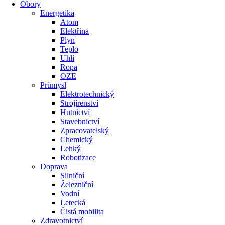
Obory
Energetika
Atom
Elektřina
Plyn
Teplo
Uhlí
Ropa
OZE
Průmysl
Elektrotechnický
Strojírenství
Hutnictví
Stavebnictví
Zpracovatelský
Chemický
Lehký
Robotizace
Doprava
Silniční
Železniční
Vodní
Letecká
Čistá mobilita
Zdravotnictví