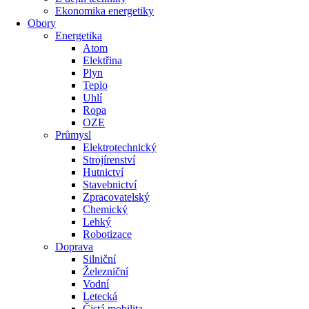
Ekonomika energetiky
Obory
Energetika
Atom
Elektřina
Plyn
Teplo
Uhlí
Ropa
OZE
Průmysl
Elektrotechnický
Strojírenství
Hutnictví
Stavebnictví
Zpracovatelský
Chemický
Lehký
Robotizace
Doprava
Silniční
Železniční
Vodní
Letecká
Čistá mobilita