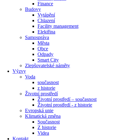
Finance
Budovy
Vytápění
Chlazení
Facility management
Elektřina
Samospráva
Města
Obce
Odpady
Smart City
Zlepšovatelské náměty
Výzvy
Voda
současnost
z historie
Životní prostředí
Životní prostředí – současnost
Životní prostředí ​- z historie
Evropská unie
Klimatická změna
Současnost
Z historie
Videa
Kontakt