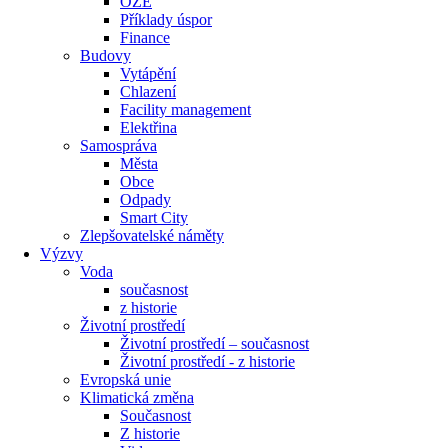
OZE
Příklady úspor
Finance
Budovy
Vytápění
Chlazení
Facility management
Elektřina
Samospráva
Města
Obce
Odpady
Smart City
Zlepšovatelské náměty
Výzvy
Voda
současnost
z historie
Životní prostředí
Životní prostředí – současnost
Životní prostředí ​- z historie
Evropská unie
Klimatická změna
Současnost
Z historie