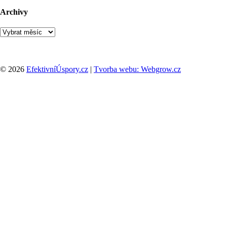
Archivy
Archivy
© 2026
EfektivníÚspory.cz
|
Tvorba webu: Webgrow.cz