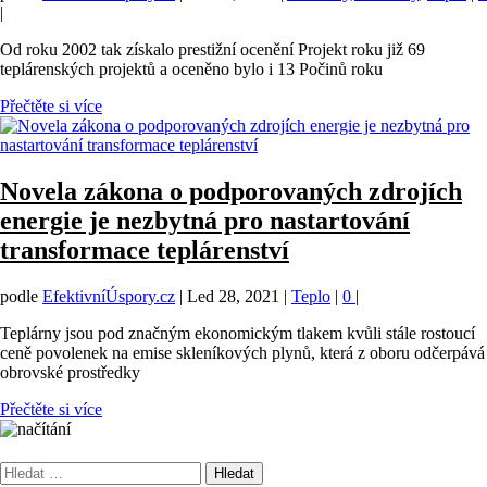
|
Od roku 2002 tak získalo prestižní ocenění Projekt roku již 69
teplárenských projektů a oceněno bylo i 13 Počinů roku
Přečtěte si více
Novela zákona o podporovaných zdrojích
energie je nezbytná pro nastartování
transformace teplárenství
podle
EfektivníÚspory.cz
|
Led 28, 2021
|
Teplo
|
0
|
Teplárny jsou pod značným ekonomickým tlakem kvůli stále rostoucí
ceně povolenek na emise skleníkových plynů, která z oboru odčerpává
obrovské prostředky
Přečtěte si více
Vyhledávání