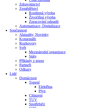
Zdravotnictví
Zemědělství
Rostlinná výroba
Živočišná výroba
Zpracování odpadů
Automatizace, Digitalizace
Současnost
Aktuality, Novinky
Komentáře
Rozhovory
Svět
Mezinárodní organizace
Státy
Příklady z praxe
Partneři
Odkazy
Lidé
Domácnost
Topení
Elektřina
Plyn
Chlazení
TUV
Spotřebiče