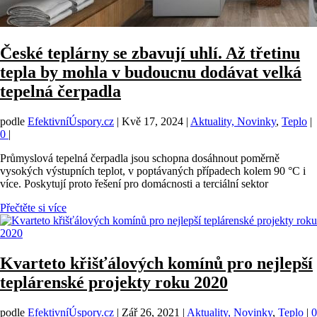
České teplárny se zbavují uhlí. Až třetinu
tepla by mohla v budoucnu dodávat velká
tepelná čerpadla
podle
EfektivníÚspory.cz
|
Kvě 17, 2024
|
Aktuality, Novinky
,
Teplo
|
0
|
Průmyslová tepelná čerpadla jsou schopna dosáhnout poměrně
vysokých výstupních teplot, v poptávaných případech kolem 90 °C i
více. Poskytují proto řešení pro domácnosti a terciální sektor
Přečtěte si více
Kvarteto křišťálových komínů pro nejlepší
teplárenské projekty roku 2020
podle
EfektivníÚspory.cz
|
Zář 26, 2021
|
Aktuality, Novinky
,
Teplo
|
0