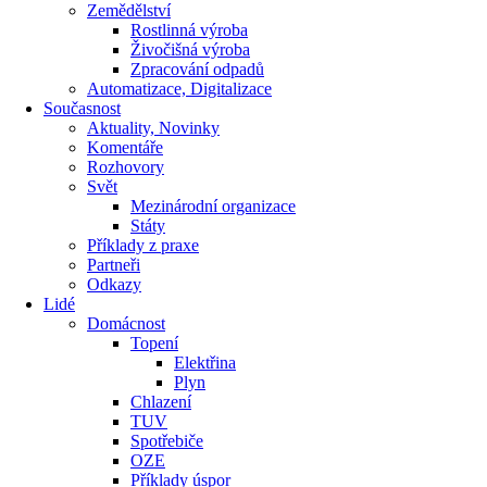
Zemědělství
Rostlinná výroba
Živočišná výroba
Zpracování odpadů
Automatizace, Digitalizace
Současnost
Aktuality, Novinky
Komentáře
Rozhovory
Svět
Mezinárodní organizace
Státy
Příklady z praxe
Partneři
Odkazy
Lidé
Domácnost
Topení
Elektřina
Plyn
Chlazení
TUV
Spotřebiče
OZE
Příklady úspor