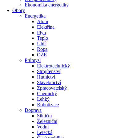
Ekonomika energetiky
Obory
Energetika
Atom
Elektřina
Plyn
Teplo
Uhlí
Ropa
OZE
Průmysl
Elektrotechnický
Strojírenství
Hutnictví
Stavebnictví
Zpracovatelský
Chemický
Lehký
Robotizace
Doprava
Silniční
Železniční
Vodní
Letecká
Čistá mobilita