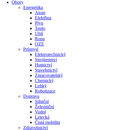
Obory
Energetika
Atom
Elektřina
Plyn
Teplo
Uhlí
Ropa
OZE
Průmysl
Elektrotechnický
Strojírenství
Hutnictví
Stavebnictví
Zpracovatelský
Chemický
Lehký
Robotizace
Doprava
Silniční
Železniční
Vodní
Letecká
Čistá mobilita
Zdravotnictví