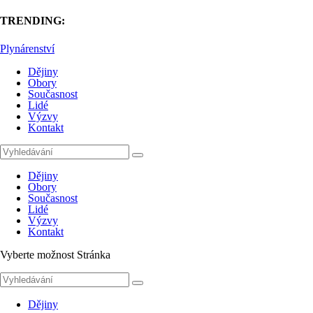
TRENDING:
Plynárenství
Dějiny
Obory
Současnost
Lidé
Výzvy
Kontakt
Dějiny
Obory
Současnost
Lidé
Výzvy
Kontakt
Vyberte možnost Stránka
Dějiny