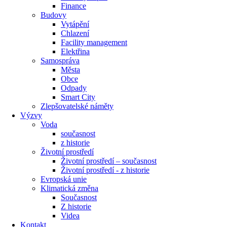
Finance
Budovy
Vytápění
Chlazení
Facility management
Elektřina
Samospráva
Města
Obce
Odpady
Smart City
Zlepšovatelské náměty
Výzvy
Voda
současnost
z historie
Životní prostředí
Životní prostředí – současnost
Životní prostředí ​- z historie
Evropská unie
Klimatická změna
Současnost
Z historie
Videa
Kontakt