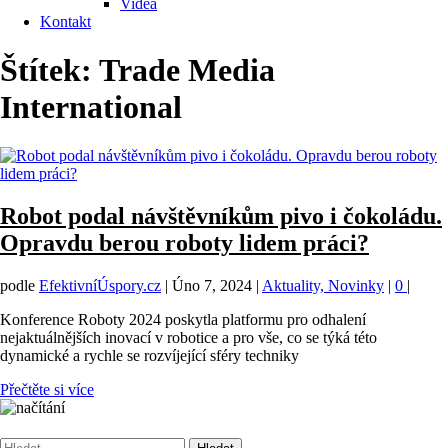
Videa
Kontakt
Štítek:
Trade Media
International
Robot podal návštěvníkům pivo i čokoládu.
Opravdu berou roboty lidem práci?
podle
EfektivníÚspory.cz
|
Úno 7, 2024
|
Aktuality, Novinky
|
0
|
Konference Roboty 2024 poskytla platformu pro odhalení
nejaktuálnějších inovací v robotice a pro vše, co se týká této
dynamické a rychle se rozvíjející sféry techniky
Přečtěte si více
Vyhledávání