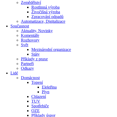
Zemědělství
Rostlinná výroba
Živočišná výroba
Zpracování odpadů
Automatizace, Digitalizace
Současnost
Aktuality, Novinky
Komentáře
Rozhovory
Svět
Mezinárodní organizace
Státy
Příklady z praxe
Partneři
Odkazy
Lidé
Domácnost
Topení
Elektřina
Plyn
Chlazení
TUV
Spotřebiče
OZE
Příklady úspor