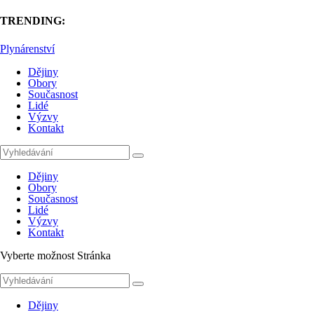
TRENDING:
Plynárenství
Dějiny
Obory
Současnost
Lidé
Výzvy
Kontakt
Dějiny
Obory
Současnost
Lidé
Výzvy
Kontakt
Vyberte možnost Stránka
Dějiny