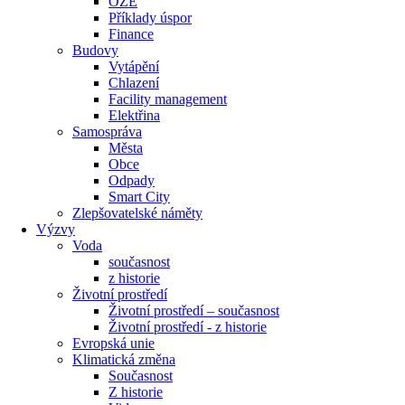
OZE
Příklady úspor
Finance
Budovy
Vytápění
Chlazení
Facility management
Elektřina
Samospráva
Města
Obce
Odpady
Smart City
Zlepšovatelské náměty
Výzvy
Voda
současnost
z historie
Životní prostředí
Životní prostředí – současnost
Životní prostředí ​- z historie
Evropská unie
Klimatická změna
Současnost
Z historie