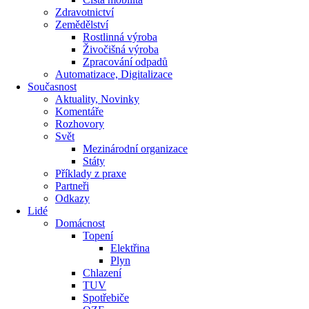
Zdravotnictví
Zemědělství
Rostlinná výroba
Živočišná výroba
Zpracování odpadů
Automatizace, Digitalizace
Současnost
Aktuality, Novinky
Komentáře
Rozhovory
Svět
Mezinárodní organizace
Státy
Příklady z praxe
Partneři
Odkazy
Lidé
Domácnost
Topení
Elektřina
Plyn
Chlazení
TUV
Spotřebiče