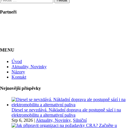
Partneři
MENU
Úvod
Aktuality, Novinky
Názory
Kontakt
Nejnovější příspěvky
Diesel se nevzdává. Nákladní doprava ale postupně sází i na
elektromobilitu a alternativní paliva
Srp 6, 2026
|
Aktuality, Novinky
,
Silniční