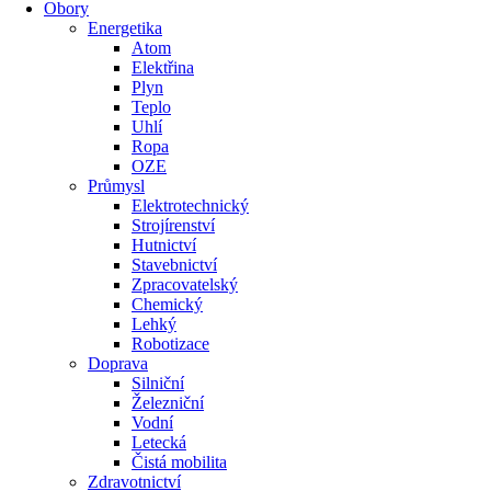
Obory
Energetika
Atom
Elektřina
Plyn
Teplo
Uhlí
Ropa
OZE
Průmysl
Elektrotechnický
Strojírenství
Hutnictví
Stavebnictví
Zpracovatelský
Chemický
Lehký
Robotizace
Doprava
Silniční
Železniční
Vodní
Letecká
Čistá mobilita
Zdravotnictví