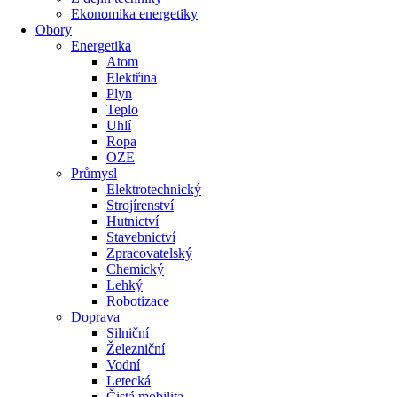
Ekonomika energetiky
Obory
Energetika
Atom
Elektřina
Plyn
Teplo
Uhlí
Ropa
OZE
Průmysl
Elektrotechnický
Strojírenství
Hutnictví
Stavebnictví
Zpracovatelský
Chemický
Lehký
Robotizace
Doprava
Silniční
Železniční
Vodní
Letecká
Čistá mobilita