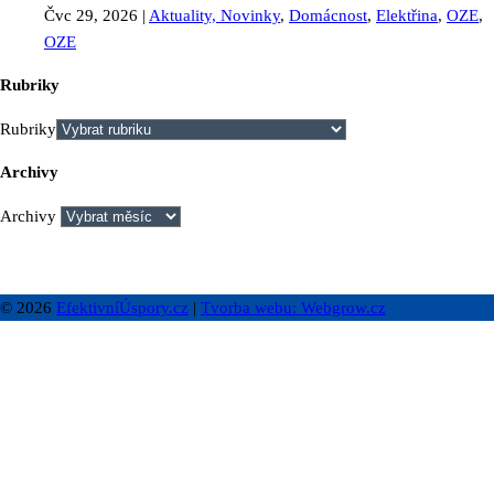
Čvc 29, 2026
|
Aktuality, Novinky
,
Domácnost
,
Elektřina
,
OZE
,
OZE
Rubriky
Rubriky
Archivy
Archivy
© 2026
EfektivníÚspory.cz
|
Tvorba webu: Webgrow.cz