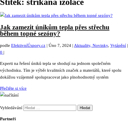
Štítek:
stříkaná izolace
Jak zamezit únikům tepla přes střechu
během topné sezóny?
podle
EfektivníÚspory.cz
|
Úno 7, 2024
|
Aktuality, Novinky
,
Vytápění
|
0
|
Experti na řešení úniků tepla se shodují na jednom společném
východisku. Tím je výběr kvalitních značek a materiálů, které spolu
dokážou vzájemně spolupracovat jako plnohodnotný systém
Přečtěte si více
Vyhledávání
Partneři