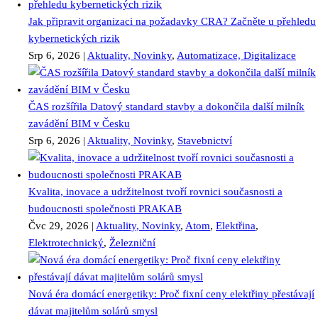
Jak připravit organizaci na požadavky CRA? Začněte u přehledu
kybernetických rizik
Srp 6, 2026
|
Aktuality, Novinky
,
Automatizace, Digitalizace
ČAS rozšířila Datový standard stavby a dokončila další milník
zavádění BIM v Česku
Srp 6, 2026
|
Aktuality, Novinky
,
Stavebnictví
Kvalita, inovace a udržitelnost tvoří rovnici současnosti a
budoucnosti společnosti PRAKAB
Čvc 29, 2026
|
Aktuality, Novinky
,
Atom
,
Elektřina
,
Elektrotechnický
,
Železniční
Nová éra domácí energetiky: Proč fixní ceny elektřiny přestávají
dávat majitelům solárů smysl