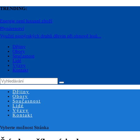
TRENDING:
Energie není luxusní zboží
Plynárenství
Využití pionýrských druhů dřevin při obnově lesů...
Dějiny
Obory
Současnost
Lidé
Výzvy
Kontakt
Dějiny
Obory
Současnost
Lidé
Výzvy
Kontakt
Vyberte možnost Stránka