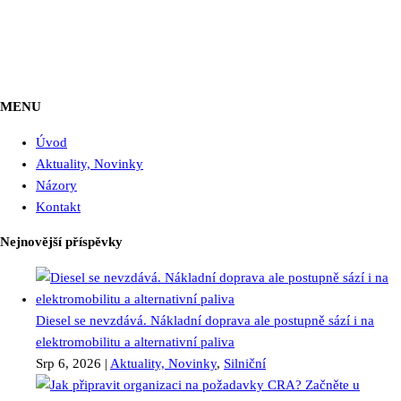
MENU
Úvod
Aktuality, Novinky
Názory
Kontakt
Nejnovější příspěvky
Diesel se nevzdává. Nákladní doprava ale postupně sází i na
elektromobilitu a alternativní paliva
Srp 6, 2026
|
Aktuality, Novinky
,
Silniční