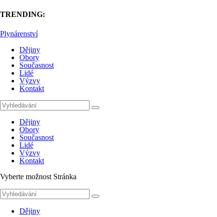
TRENDING:
Plynárenství
Dějiny
Obory
Současnost
Lidé
Výzvy
Kontakt
Dějiny
Obory
Současnost
Lidé
Výzvy
Kontakt
Vyberte možnost Stránka
Dějiny