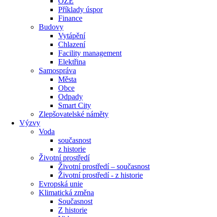
OZE
Příklady úspor
Finance
Budovy
Vytápění
Chlazení
Facility management
Elektřina
Samospráva
Města
Obce
Odpady
Smart City
Zlepšovatelské náměty
Výzvy
Voda
současnost
z historie
Životní prostředí
Životní prostředí – současnost
Životní prostředí ​- z historie
Evropská unie
Klimatická změna
Současnost
Z historie