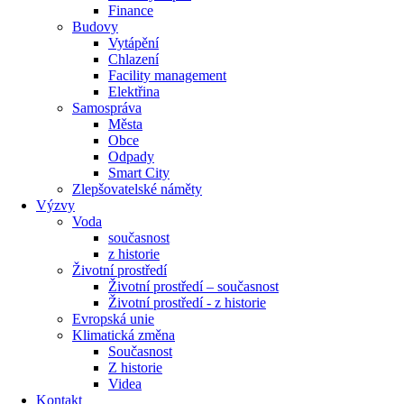
Finance
Budovy
Vytápění
Chlazení
Facility management
Elektřina
Samospráva
Města
Obce
Odpady
Smart City
Zlepšovatelské náměty
Výzvy
Voda
současnost
z historie
Životní prostředí
Životní prostředí – současnost
Životní prostředí ​- z historie
Evropská unie
Klimatická změna
Současnost
Z historie
Videa
Kontakt