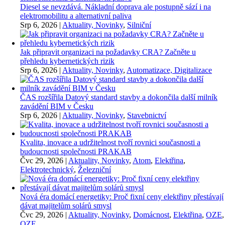
Diesel se nevzdává. Nákladní doprava ale postupně sází i na
elektromobilitu a alternativní paliva
Srp 6, 2026
|
Aktuality, Novinky
,
Silniční
Jak připravit organizaci na požadavky CRA? Začněte u
přehledu kybernetických rizik
Srp 6, 2026
|
Aktuality, Novinky
,
Automatizace, Digitalizace
ČAS rozšířila Datový standard stavby a dokončila další milník
zavádění BIM v Česku
Srp 6, 2026
|
Aktuality, Novinky
,
Stavebnictví
Kvalita, inovace a udržitelnost tvoří rovnici současnosti a
budoucnosti společnosti PRAKAB
Čvc 29, 2026
|
Aktuality, Novinky
,
Atom
,
Elektřina
,
Elektrotechnický
,
Železniční
Nová éra domácí energetiky: Proč fixní ceny elektřiny přestávají
dávat majitelům solárů smysl
Čvc 29, 2026
|
Aktuality, Novinky
,
Domácnost
,
Elektřina
,
OZE
,
OZE