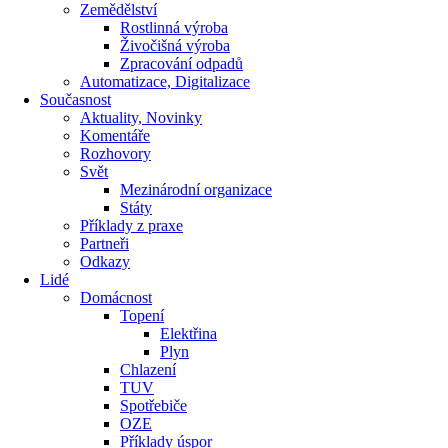
Zemědělství
Rostlinná výroba
Živočišná výroba
Zpracování odpadů
Automatizace, Digitalizace
Současnost
Aktuality, Novinky
Komentáře
Rozhovory
Svět
Mezinárodní organizace
Státy
Příklady z praxe
Partneři
Odkazy
Lidé
Domácnost
Topení
Elektřina
Plyn
Chlazení
TUV
Spotřebiče
OZE
Příklady úspor