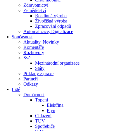
Zdravotnictví
Zemědělství
Rostlinná výroba
Živočišná výroba
Zpracování odpadů
Automatizace, Digitalizace
Současnost
Aktuality, Novinky
Komentáře
Rozhovory
Svět
Mezinárodní organizace
Státy
Příklady z praxe
Partneři
Odkazy
Lidé
Domácnost
Topení
Elektřina
Plyn
Chlazení
TUV
Spotřebiče