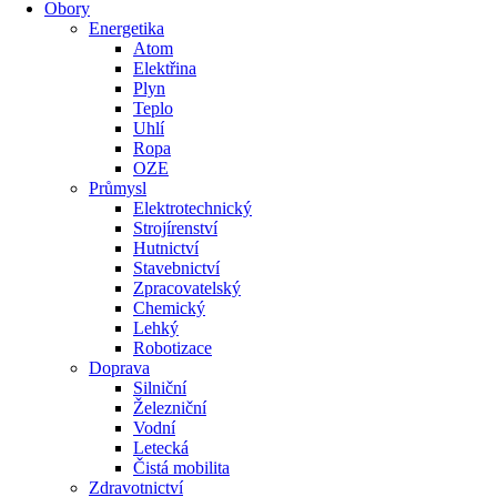
Obory
Energetika
Atom
Elektřina
Plyn
Teplo
Uhlí
Ropa
OZE
Průmysl
Elektrotechnický
Strojírenství
Hutnictví
Stavebnictví
Zpracovatelský
Chemický
Lehký
Robotizace
Doprava
Silniční
Železniční
Vodní
Letecká
Čistá mobilita
Zdravotnictví