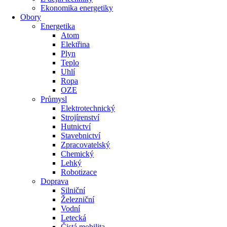
Ekonomika energetiky
Obory
Energetika
Atom
Elektřina
Plyn
Teplo
Uhlí
Ropa
OZE
Průmysl
Elektrotechnický
Strojírenství
Hutnictví
Stavebnictví
Zpracovatelský
Chemický
Lehký
Robotizace
Doprava
Silniční
Železniční
Vodní
Letecká
Čistá mobilita