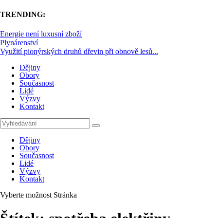
TRENDING:
Energie není luxusní zboží
Plynárenství
Využití pionýrských druhů dřevin při obnově lesů...
Dějiny
Obory
Současnost
Lidé
Výzvy
Kontakt
Dějiny
Obory
Současnost
Lidé
Výzvy
Kontakt
Vyberte možnost Stránka