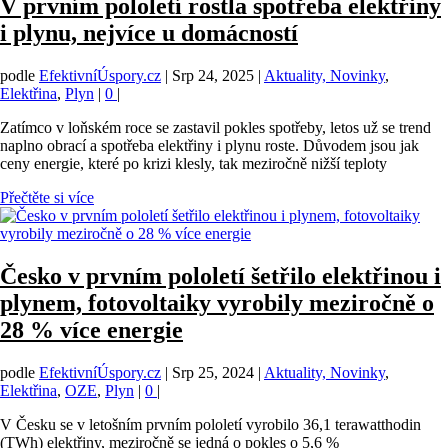
V prvním pololetí rostla spotřeba elektřiny
i plynu, nejvíce u domácností
podle
EfektivníÚspory.cz
|
Srp 24, 2025
|
Aktuality, Novinky
,
Elektřina
,
Plyn
|
0
|
Zatímco v loňském roce se zastavil pokles spotřeby, letos už se trend
naplno obrací a spotřeba elektřiny i plynu roste. Důvodem jsou jak
ceny energie, které po krizi klesly, tak meziročně nižší teploty
Přečtěte si více
Česko v prvním pololetí šetřilo elektřinou i
plynem, fotovoltaiky vyrobily meziročně o
28 % více energie
podle
EfektivníÚspory.cz
|
Srp 25, 2024
|
Aktuality, Novinky
,
Elektřina
,
OZE
,
Plyn
|
0
|
V Česku se v letošním prvním pololetí vyrobilo 36,1 terawatthodin
(TWh) elektřiny, meziročně se jedná o pokles o 5,6 %