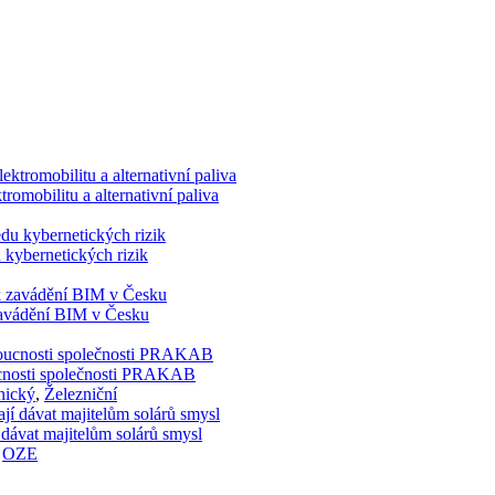
romobilitu a alternativní paliva
 kybernetických rizik
 zavádění BIM v Česku
doucnosti společnosti PRAKAB
nický
,
Železniční
 dávat majitelům solárů smysl
,
OZE