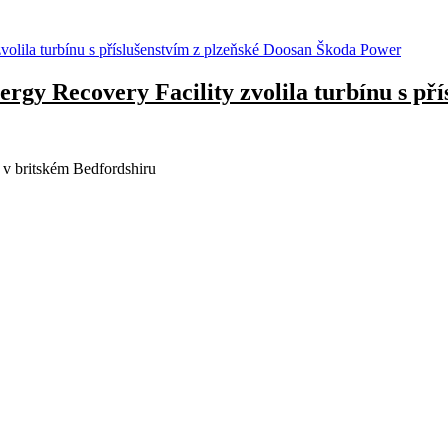
rgy Recovery Facility zvolila turbínu s př
 v britském Bedfordshiru