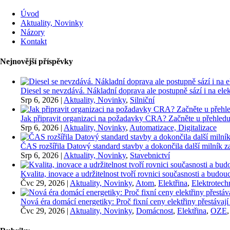
Úvod
Aktuality, Novinky
Názory
Kontakt
Nejnovější příspěvky
Diesel se nevzdává. Nákladní doprava ale postupně sází i na elekt
Srp 6, 2026
|
Aktuality, Novinky
,
Silniční
Jak připravit organizaci na požadavky CRA? Začněte u přehledu
Srp 6, 2026
|
Aktuality, Novinky
,
Automatizace, Digitalizace
ČAS rozšířila Datový standard stavby a dokončila další milník
Srp 6, 2026
|
Aktuality, Novinky
,
Stavebnictví
Kvalita, inovace a udržitelnost tvoří rovnici současnosti a bu
Čvc 29, 2026
|
Aktuality, Novinky
,
Atom
,
Elektřina
,
Elektrotech
Nová éra domácí energetiky: Proč fixní ceny elektřiny přestávají
Čvc 29, 2026
|
Aktuality, Novinky
,
Domácnost
,
Elektřina
,
OZE