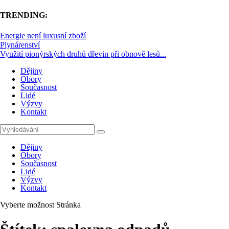
TRENDING:
Energie není luxusní zboží
Plynárenství
Využití pionýrských druhů dřevin při obnově lesů...
Dějiny
Obory
Současnost
Lidé
Výzvy
Kontakt
Dějiny
Obory
Současnost
Lidé
Výzvy
Kontakt
Vyberte možnost Stránka