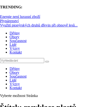
TRENDING:
Energie není luxusní zboží
Plynárenství
Využití pionýrských druhů dřevin při obnově lesů...
Dějiny
Obory
Současnost
Lidé
Výzvy
Kontakt
Dějiny
Obory
Současnost
Lidé
Výzvy
Kontakt
Vyberte možnost Stránka