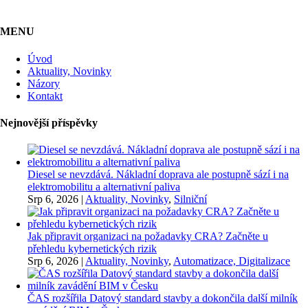
MENU
Úvod
Aktuality, Novinky
Názory
Kontakt
Nejnovější příspěvky
Diesel se nevzdává. Nákladní doprava ale postupně sází i na
elektromobilitu a alternativní paliva
Srp 6, 2026
|
Aktuality, Novinky
,
Silniční
Jak připravit organizaci na požadavky CRA? Začněte u
přehledu kybernetických rizik
Srp 6, 2026
|
Aktuality, Novinky
,
Automatizace, Digitalizace
ČAS rozšířila Datový standard stavby a dokončila další milník