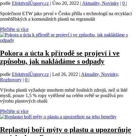
podle
EfektivníÚspory.cz
|
Úno 20, 2022
|
Aktuality, Novinky
|
0
|
Společnost ETW jako první v Česku přišla s technologií na recyklaci
zemědělských a komunálních plastů na regranulát
Přečtěte si více
Pokora a úcta k přírodě se projeví i ve
způsobu, jak nakládáme s odpady
podle
EfektivníÚspory.cz
|
Led 26, 2022
|
Aktuality, Novinky
,
Rozhovory
|
0
|
Výroba plastů vyžaduje mnohem méně fosilních zdrojů, než si lidé
myslí, pouze 1,5 % ropy vytěžené na celém světě se používá pro
výrobu plastových obalů
Přečtěte si více
Replastuj boří mýty o plastu a upozorňuje