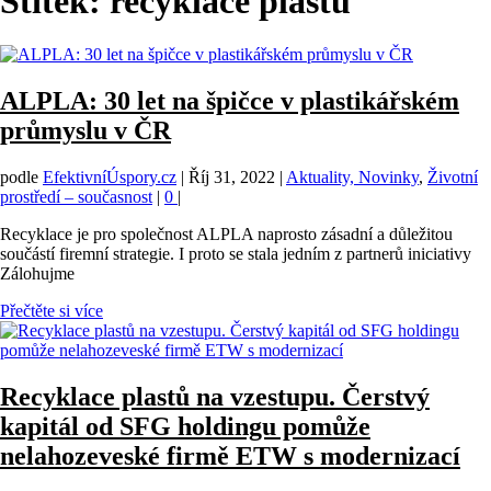
Štítek:
recyklace plastů
ALPLA: 30 let na špičce v plastikářském
průmyslu v ČR
podle
EfektivníÚspory.cz
|
Říj 31, 2022
|
Aktuality, Novinky
,
Životní
prostředí – současnost
|
0
|
Recyklace je pro společnost ALPLA naprosto zásadní a důležitou
součástí firemní strategie. I proto se stala jedním z partnerů iniciativy
Zálohujme
Přečtěte si více
Recyklace plastů na vzestupu. Čerstvý
kapitál od SFG holdingu pomůže
nelahozeveské firmě ETW s modernizací