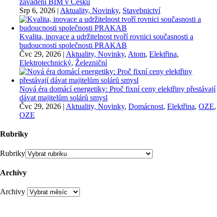
zavádění BIM v Česku
Srp 6, 2026
|
Aktuality, Novinky
,
Stavebnictví
Kvalita, inovace a udržitelnost tvoří rovnici současnosti a
budoucnosti společnosti PRAKAB
Čvc 29, 2026
|
Aktuality, Novinky
,
Atom
,
Elektřina
,
Elektrotechnický
,
Železniční
Nová éra domácí energetiky: Proč fixní ceny elektřiny přestávají
dávat majitelům solárů smysl
Čvc 29, 2026
|
Aktuality, Novinky
,
Domácnost
,
Elektřina
,
OZE
,
OZE
Rubriky
Rubriky
Archivy
Archivy