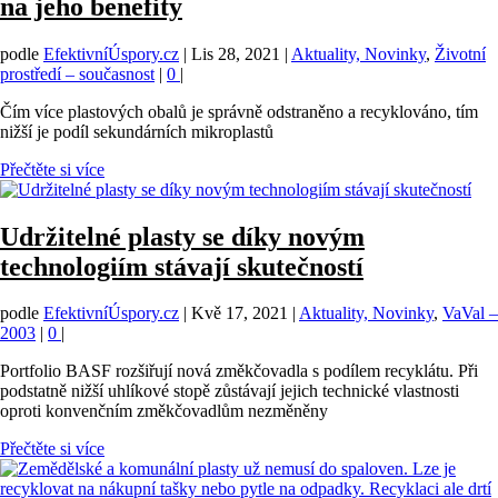
na jeho benefity
podle
EfektivníÚspory.cz
|
Lis 28, 2021
|
Aktuality, Novinky
,
Životní
prostředí – současnost
|
0
|
Čím více plastových obalů je správně odstraněno a recyklováno, tím
nižší je podíl sekundárních mikroplastů
Přečtěte si více
Udržitelné plasty se díky novým
technologiím stávají skutečností
podle
EfektivníÚspory.cz
|
Kvě 17, 2021
|
Aktuality, Novinky
,
VaVal –
2003
|
0
|
Portfolio BASF rozšiřují nová změkčovadla s podílem recyklátu. Při
podstatně nižší uhlíkové stopě zůstávají jejich technické vlastnosti
oproti konvenčním změkčovadlům nezměněny
Přečtěte si více