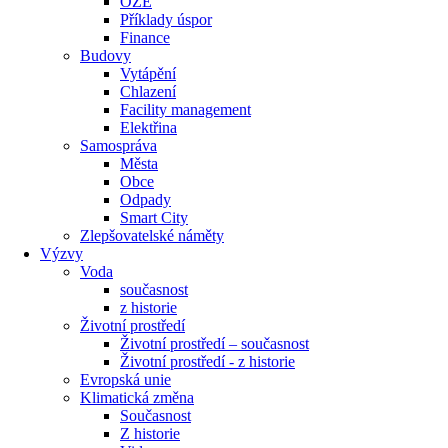
OZE
Příklady úspor
Finance
Budovy
Vytápění
Chlazení
Facility management
Elektřina
Samospráva
Města
Obce
Odpady
Smart City
Zlepšovatelské náměty
Výzvy
Voda
současnost
z historie
Životní prostředí
Životní prostředí – současnost
Životní prostředí ​- z historie
Evropská unie
Klimatická změna
Současnost
Z historie