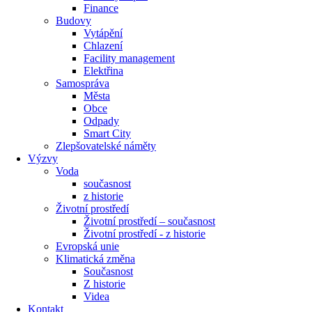
Finance
Budovy
Vytápění
Chlazení
Facility management
Elektřina
Samospráva
Města
Obce
Odpady
Smart City
Zlepšovatelské náměty
Výzvy
Voda
současnost
z historie
Životní prostředí
Životní prostředí – současnost
Životní prostředí ​- z historie
Evropská unie
Klimatická změna
Současnost
Z historie
Videa
Kontakt