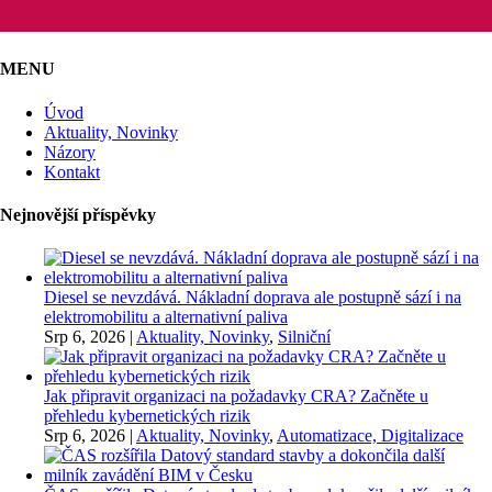
MENU
Úvod
Aktuality, Novinky
Názory
Kontakt
Nejnovější příspěvky
Diesel se nevzdává. Nákladní doprava ale postupně sází i na
elektromobilitu a alternativní paliva
Srp 6, 2026
|
Aktuality, Novinky
,
Silniční
Jak připravit organizaci na požadavky CRA? Začněte u
přehledu kybernetických rizik
Srp 6, 2026
|
Aktuality, Novinky
,
Automatizace, Digitalizace