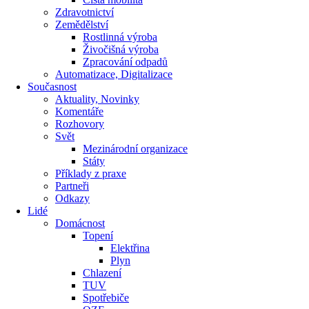
Zdravotnictví
Zemědělství
Rostlinná výroba
Živočišná výroba
Zpracování odpadů
Automatizace, Digitalizace
Současnost
Aktuality, Novinky
Komentáře
Rozhovory
Svět
Mezinárodní organizace
Státy
Příklady z praxe
Partneři
Odkazy
Lidé
Domácnost
Topení
Elektřina
Plyn
Chlazení
TUV
Spotřebiče