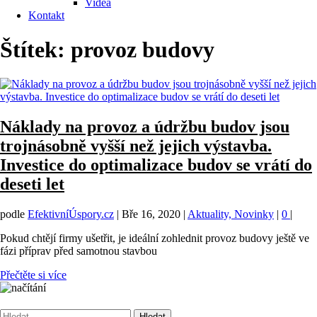
Videa
Kontakt
Štítek:
provoz budovy
Náklady na provoz a údržbu budov jsou
trojnásobně vyšší než jejich výstavba.
Investice do optimalizace budov se vrátí do
deseti let
podle
EfektivníÚspory.cz
|
Bře 16, 2020
|
Aktuality, Novinky
|
0
|
Pokud chtějí firmy ušetřit, je ideální zohlednit provoz budovy ještě ve
fázi příprav před samotnou stavbou
Přečtěte si více
Vyhledávání