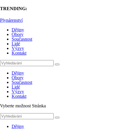
TRENDING:
Plynárenství
Dějiny
Obory
Současnost
Lidé
Výzvy
Kontakt
Dějiny
Obory
Současnost
Lidé
Výzvy
Kontakt
Vyberte možnost Stránka
Dějiny