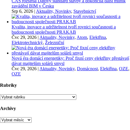
ČAS rozšířila Datový standard stavby a dokončila další milník
zavádění BIM v Česku
Srp 6, 2026
|
Aktuality, Novinky
,
Stavebnictví
Kvalita, inovace a udržitelnost tvoří rovnici současnosti a
budoucnosti společnosti PRAKAB
Čvc 29, 2026
|
Aktuality, Novinky
,
Atom
,
Elektřina
,
Elektrotechnický
,
Železniční
Nová éra domácí energetiky: Proč fixní ceny elektřiny přestávají
dávat majitelům solárů smysl
Čvc 29, 2026
|
Aktuality, Novinky
,
Domácnost
,
Elektřina
,
OZE
,
OZE
Rubriky
Rubriky
Archivy
Archivy