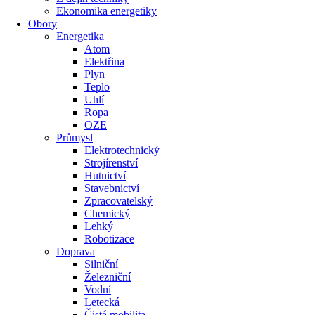
Ekonomika energetiky
Obory
Energetika
Atom
Elektřina
Plyn
Teplo
Uhlí
Ropa
OZE
Průmysl
Elektrotechnický
Strojírenství
Hutnictví
Stavebnictví
Zpracovatelský
Chemický
Lehký
Robotizace
Doprava
Silniční
Železniční
Vodní
Letecká
Čistá mobilita