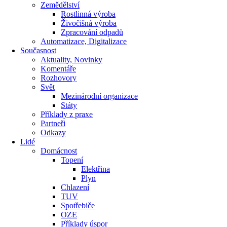
Zemědělství
Rostlinná výroba
Živočišná výroba
Zpracování odpadů
Automatizace, Digitalizace
Současnost
Aktuality, Novinky
Komentáře
Rozhovory
Svět
Mezinárodní organizace
Státy
Příklady z praxe
Partneři
Odkazy
Lidé
Domácnost
Topení
Elektřina
Plyn
Chlazení
TUV
Spotřebiče
OZE
Příklady úspor