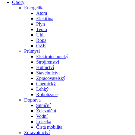
Obory
Energetika
Atom
Elektřina
Plyn
Teplo
Uhlí
Ropa
OZE
Průmysl
Elektrotechnický
Strojírenství
Hutnictví
Stavebnictví
Zpracovatelský
Chemický
Lehký
Robotizace
Doprava
Silniční
Železniční
Vodní
Letecká
Čistá mobilita
Zdravotnictví