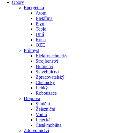
Obory
Energetika
Atom
Elektřina
Plyn
Teplo
Uhlí
Ropa
OZE
Průmysl
Elektrotechnický
Strojírenství
Hutnictví
Stavebnictví
Zpracovatelský
Chemický
Lehký
Robotizace
Doprava
Silniční
Železniční
Vodní
Letecká
Čistá mobilita
Zdravotnictví