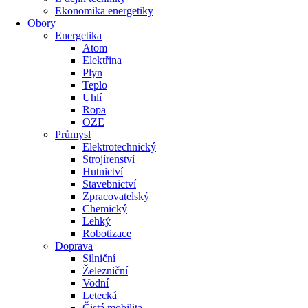
Ekonomika energetiky
Obory
Energetika
Atom
Elektřina
Plyn
Teplo
Uhlí
Ropa
OZE
Průmysl
Elektrotechnický
Strojírenství
Hutnictví
Stavebnictví
Zpracovatelský
Chemický
Lehký
Robotizace
Doprava
Silniční
Železniční
Vodní
Letecká
Čistá mobilita