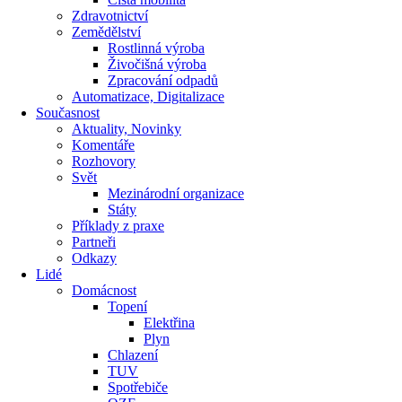
Zdravotnictví
Zemědělství
Rostlinná výroba
Živočišná výroba
Zpracování odpadů
Automatizace, Digitalizace
Současnost
Aktuality, Novinky
Komentáře
Rozhovory
Svět
Mezinárodní organizace
Státy
Příklady z praxe
Partneři
Odkazy
Lidé
Domácnost
Topení
Elektřina
Plyn
Chlazení
TUV
Spotřebiče