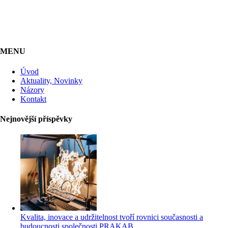
MENU
Úvod
Aktuality, Novinky
Názory
Kontakt
Nejnovější příspěvky
Kvalita, inovace a udržitelnost tvoří rovnici současnosti a
budoucnosti společnosti PRAKAB