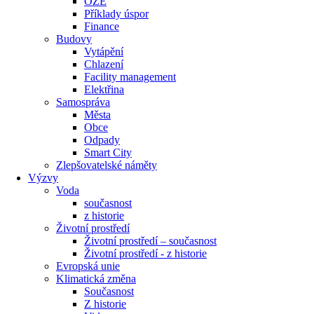
OZE
Příklady úspor
Finance
Budovy
Vytápění
Chlazení
Facility management
Elektřina
Samospráva
Města
Obce
Odpady
Smart City
Zlepšovatelské náměty
Výzvy
Voda
současnost
z historie
Životní prostředí
Životní prostředí – současnost
Životní prostředí ​- z historie
Evropská unie
Klimatická změna
Současnost
Z historie