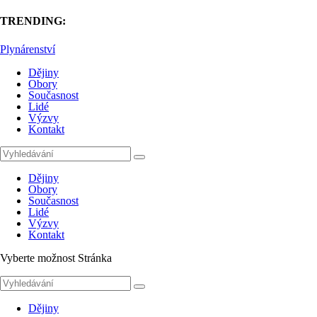
TRENDING:
Plynárenství
Dějiny
Obory
Současnost
Lidé
Výzvy
Kontakt
Dějiny
Obory
Současnost
Lidé
Výzvy
Kontakt
Vyberte možnost Stránka
Dějiny