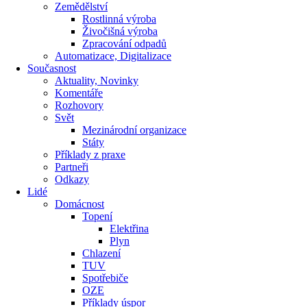
Zemědělství
Rostlinná výroba
Živočišná výroba
Zpracování odpadů
Automatizace, Digitalizace
Současnost
Aktuality, Novinky
Komentáře
Rozhovory
Svět
Mezinárodní organizace
Státy
Příklady z praxe
Partneři
Odkazy
Lidé
Domácnost
Topení
Elektřina
Plyn
Chlazení
TUV
Spotřebiče
OZE
Příklady úspor