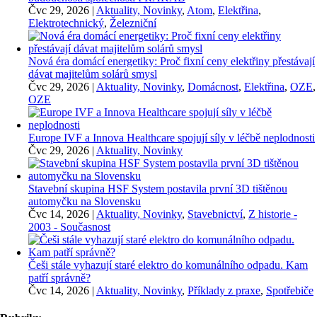
Čvc 29, 2026
|
Aktuality, Novinky
,
Atom
,
Elektřina
,
Elektrotechnický
,
Železniční
Nová éra domácí energetiky: Proč fixní ceny elektřiny přestávají
dávat majitelům solárů smysl
Čvc 29, 2026
|
Aktuality, Novinky
,
Domácnost
,
Elektřina
,
OZE
,
OZE
Europe IVF a Innova Healthcare spojují síly v léčbě neplodnosti
Čvc 29, 2026
|
Aktuality, Novinky
Stavební skupina HSF System postavila první 3D tištěnou
automyčku na Slovensku
Čvc 14, 2026
|
Aktuality, Novinky
,
Stavebnictví
,
Z historie -
2003 - Současnost
Češi stále vyhazují staré elektro do komunálního odpadu. Kam
patří správně?
Čvc 14, 2026
|
Aktuality, Novinky
,
Příklady z praxe
,
Spotřebiče