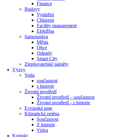
Finance
Budovy
Vytápění
Chlazení
Facility management
Elektřina
Samospráva
Města
Obce
Odpady
Smart City
Zlepšovatelské náměty
Výzvy
Voda
současnost
z historie
Životní prostředí
Životní prostředí – současnost
Životní prostředí ​- z historie
Evropská unie
Klimatická změna
Současnost
Z historie
Videa
Kontakt