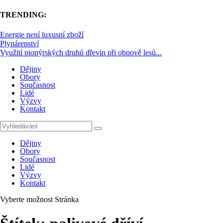
TRENDING:
Energie není luxusní zboží
Plynárenství
Využití pionýrských druhů dřevin při obnově lesů...
Dějiny
Obory
Současnost
Lidé
Výzvy
Kontakt
Dějiny
Obory
Současnost
Lidé
Výzvy
Kontakt
Vyberte možnost Stránka