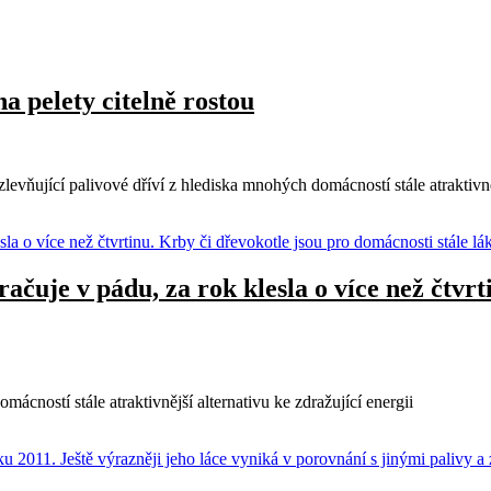
na pelety citelně rostou
zlevňující palivové dříví z hlediska mnohých domácností stále atraktivně
čuje v pádu, za rok klesla o více než čtvrt
ácností stále atraktivnější alternativu ke zdražující energii