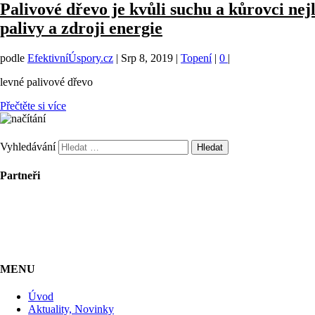
Palivové dřevo je kvůli suchu a kůrovci nej
palivy a zdroji energie
podle
EfektivníÚspory.cz
|
Srp 8, 2019
|
Topení
|
0
|
levné palivové dřevo
Přečtěte si více
Vyhledávání
Partneři
MENU
Úvod
Aktuality, Novinky