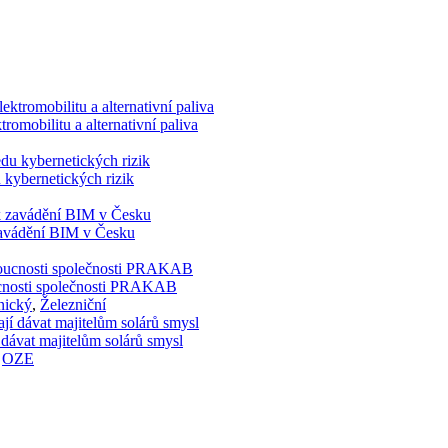
romobilitu a alternativní paliva
 kybernetických rizik
 zavádění BIM v Česku
doucnosti společnosti PRAKAB
nický
,
Železniční
 dávat majitelům solárů smysl
,
OZE