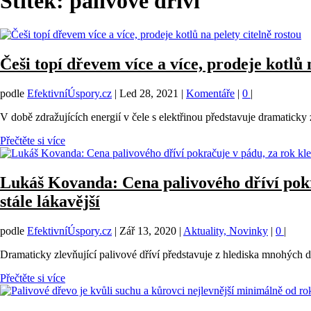
Štítek:
palivové dříví
Češi topí dřevem více a více, prodeje kotlů 
podle
EfektivníÚspory.cz
|
Led 28, 2021
|
Komentáře
|
0
|
V době zdražujících energií v čele s elektřinou představuje dramaticky 
Přečtěte si více
Lukáš Kovanda: Cena palivového dříví pokra
stále lákavější
podle
EfektivníÚspory.cz
|
Zář 13, 2020
|
Aktuality, Novinky
|
0
|
Dramaticky zlevňující palivové dříví představuje z hlediska mnohých dom
Přečtěte si více