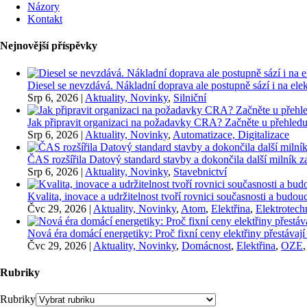
Názory
Kontakt
Nejnovější příspěvky
Diesel se nevzdává. Nákladní doprava ale postupně sází i na elekt
Srp 6, 2026
|
Aktuality, Novinky
,
Silniční
Jak připravit organizaci na požadavky CRA? Začněte u přehledu
Srp 6, 2026
|
Aktuality, Novinky
,
Automatizace, Digitalizace
ČAS rozšířila Datový standard stavby a dokončila další milník
Srp 6, 2026
|
Aktuality, Novinky
,
Stavebnictví
Kvalita, inovace a udržitelnost tvoří rovnici současnosti a bu
Čvc 29, 2026
|
Aktuality, Novinky
,
Atom
,
Elektřina
,
Elektrotech
Nová éra domácí energetiky: Proč fixní ceny elektřiny přestávají
Čvc 29, 2026
|
Aktuality, Novinky
,
Domácnost
,
Elektřina
,
OZE
Rubriky
Rubriky