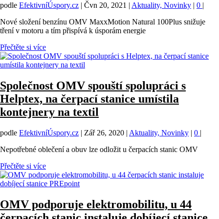
podle
EfektivníÚspory.cz
|
Čvn 20, 2021
|
Aktuality, Novinky
|
0
|
Nové složení benzínu OMV MaxxMotion Natural 100Plus snižuje
tření v motoru a tím přispívá k úsporám energie
Přečtěte si více
Společnost OMV spouští spolupráci s
Helptex, na čerpací stanice umístila
kontejnery na textil
podle
EfektivníÚspory.cz
|
Zář 26, 2020
|
Aktuality, Novinky
|
0
|
Nepotřebné oblečení a obuv lze odložit u čerpacích stanic OMV
Přečtěte si více
OMV podporuje elektromobilitu, u 44
čerpacích stanic instaluje dobíjecí stanice