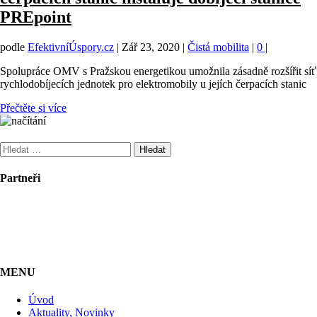
PREpoint
podle
EfektivníÚspory.cz
|
Zář 23, 2020
|
Čistá mobilita
|
0
|
Spolupráce OMV s Pražskou energetikou umožnila zásadně rozšířit síť
rychlodobíjecích jednotek pro elektromobily u jejích čerpacích stanic
Přečtěte si více
Vyhledávání
Partneři
MENU
Úvod
Aktuality, Novinky