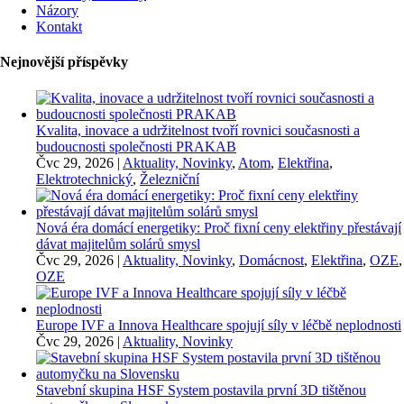
Názory
Kontakt
Nejnovější příspěvky
Kvalita, inovace a udržitelnost tvoří rovnici současnosti a
budoucnosti společnosti PRAKAB
Čvc 29, 2026
|
Aktuality, Novinky
,
Atom
,
Elektřina
,
Elektrotechnický
,
Železniční
Nová éra domácí energetiky: Proč fixní ceny elektřiny přestávají
dávat majitelům solárů smysl
Čvc 29, 2026
|
Aktuality, Novinky
,
Domácnost
,
Elektřina
,
OZE
,
OZE
Europe IVF a Innova Healthcare spojují síly v léčbě neplodnosti
Čvc 29, 2026
|
Aktuality, Novinky
Stavební skupina HSF System postavila první 3D tištěnou