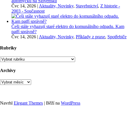
automyčku na Slovensku
Čvc 14, 2026
|
Aktuality, Novinky
,
Stavebnictví
,
Z historie -
2003 - Současnost
Češi stále vyhazují staré elektro do komunálního odpadu. Kam
patří správně?
Čvc 14, 2026
|
Aktuality, Novinky
,
Příklady z praxe
,
Spotřebiče
Rubriky
Rubriky
Archivy
Archivy
Navrhl
Elegant Themes
| Běží na
WordPress