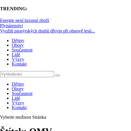
TRENDING:
Energie není luxusní zboží
Plynárenství
Využití pionýrských druhů dřevin při obnově lesů...
Dějiny
Obory
Současnost
Lidé
Výzvy
Kontakt
Dějiny
Obory
Současnost
Lidé
Výzvy
Kontakt
Vyberte možnost Stránka