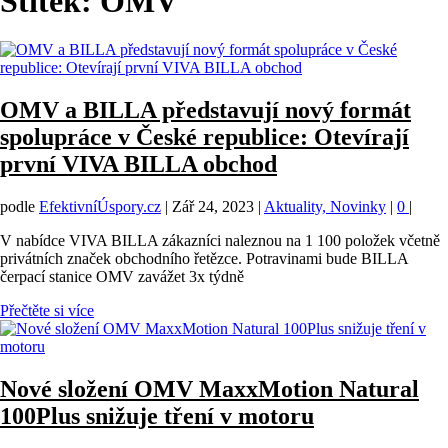
Štítek:
OMV
OMV a BILLA představují nový formát
spolupráce v České republice: Otevírají
první VIVA BILLA obchod
podle
EfektivníÚspory.cz
|
Zář 24, 2023
|
Aktuality, Novinky
|
0
|
V nabídce VIVA BILLA zákazníci naleznou na 1 100 položek včetně
privátních značek obchodního řetězce. Potravinami bude BILLA
čerpací stanice OMV zavážet 3x týdně
Přečtěte si více
Nové složení OMV MaxxMotion Natural
100Plus snižuje tření v motoru