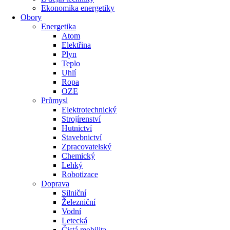
Ekonomika energetiky
Obory
Energetika
Atom
Elektřina
Plyn
Teplo
Uhlí
Ropa
OZE
Průmysl
Elektrotechnický
Strojírenství
Hutnictví
Stavebnictví
Zpracovatelský
Chemický
Lehký
Robotizace
Doprava
Silniční
Železniční
Vodní
Letecká
Čistá mobilita