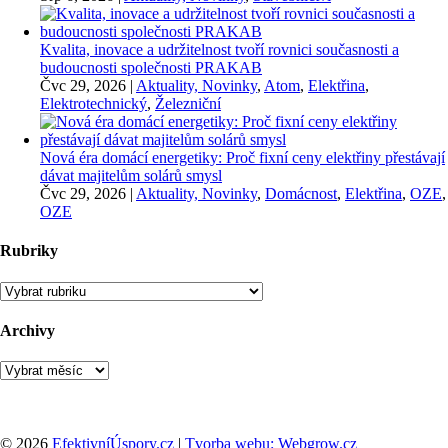
Kvalita, inovace a udržitelnost tvoří rovnici současnosti a
budoucnosti společnosti PRAKAB
Čvc 29, 2026
|
Aktuality, Novinky
,
Atom
,
Elektřina
,
Elektrotechnický
,
Železniční
Nová éra domácí energetiky: Proč fixní ceny elektřiny přestávají
dávat majitelům solárů smysl
Čvc 29, 2026
|
Aktuality, Novinky
,
Domácnost
,
Elektřina
,
OZE
,
OZE
Rubriky
Rubriky
Archivy
Archivy
© 2026
EfektivníÚspory.cz
|
Tvorba webu: Webgrow.cz