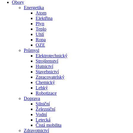
Obory
Energetika
Atom
Elektřina
Plyn
Teplo
Uhlí
Ropa
OZE
Průmysl
Elektrotechnický
Strojírenství
Hutnictví
Stavebnictví
Zpracovatelský
Chemický
Lehký
Robotizace
Doprava
Silniční
Železniční
Vodní
Letecká
Čistá mobilita
Zdravotnictví