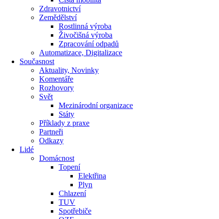
Zdravotnictví
Zemědělství
Rostlinná výroba
Živočišná výroba
Zpracování odpadů
Automatizace, Digitalizace
Současnost
Aktuality, Novinky
Komentáře
Rozhovory
Svět
Mezinárodní organizace
Státy
Příklady z praxe
Partneři
Odkazy
Lidé
Domácnost
Topení
Elektřina
Plyn
Chlazení
TUV
Spotřebiče