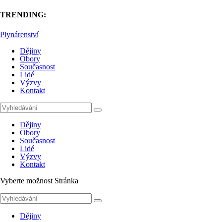
TRENDING:
Plynárenství
Dějiny
Obory
Současnost
Lidé
Výzvy
Kontakt
Dějiny
Obory
Současnost
Lidé
Výzvy
Kontakt
Vyberte možnost Stránka
Dějiny