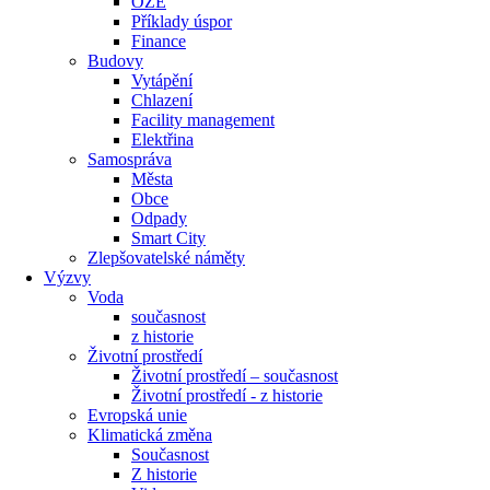
OZE
Příklady úspor
Finance
Budovy
Vytápění
Chlazení
Facility management
Elektřina
Samospráva
Města
Obce
Odpady
Smart City
Zlepšovatelské náměty
Výzvy
Voda
současnost
z historie
Životní prostředí
Životní prostředí – současnost
Životní prostředí ​- z historie
Evropská unie
Klimatická změna
Současnost
Z historie