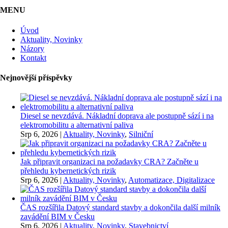
MENU
Úvod
Aktuality, Novinky
Názory
Kontakt
Nejnovější příspěvky
Diesel se nevzdává. Nákladní doprava ale postupně sází i na
elektromobilitu a alternativní paliva
Srp 6, 2026
|
Aktuality, Novinky
,
Silniční
Jak připravit organizaci na požadavky CRA? Začněte u
přehledu kybernetických rizik
Srp 6, 2026
|
Aktuality, Novinky
,
Automatizace, Digitalizace
ČAS rozšířila Datový standard stavby a dokončila další milník
zavádění BIM v Česku
Srp 6, 2026
|
Aktuality, Novinky
,
Stavebnictví