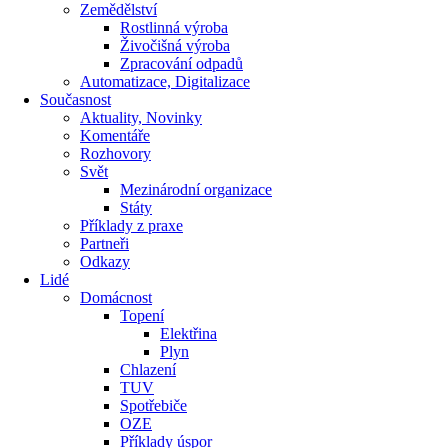
Zemědělství
Rostlinná výroba
Živočišná výroba
Zpracování odpadů
Automatizace, Digitalizace
Současnost
Aktuality, Novinky
Komentáře
Rozhovory
Svět
Mezinárodní organizace
Státy
Příklady z praxe
Partneři
Odkazy
Lidé
Domácnost
Topení
Elektřina
Plyn
Chlazení
TUV
Spotřebiče
OZE
Příklady úspor