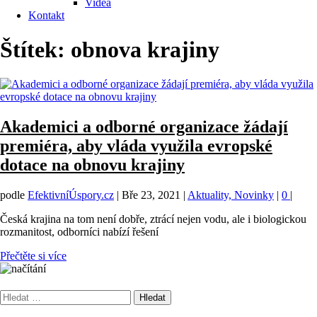
Videa
Kontakt
Štítek:
obnova krajiny
Akademici a odborné organizace žádají
premiéra, aby vláda využila evropské
dotace na obnovu krajiny
podle
EfektivníÚspory.cz
|
Bře 23, 2021
|
Aktuality, Novinky
|
0
|
Česká krajina na tom není dobře, ztrácí nejen vodu, ale i biologickou
rozmanitost, odborníci nabízí řešení
Přečtěte si více
Vyhledávání