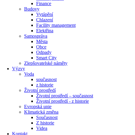
Finance
Budovy
Vytápění
Chlazení
Facility management
Elektřina
Samospráva
Města
Obce
Odpady
Smart City
Zlepšovatelské náměty
Výzvy
Voda
současnost
z historie
Životní prostředí
Životní prostředí – současnost
Životní prostředí ​- z historie
Evropská unie
Klimatická změna
Současnost
Z historie
Videa
Kontakt