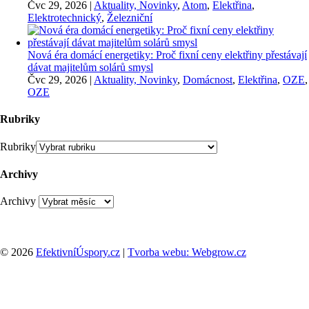
Čvc 29, 2026
|
Aktuality, Novinky
,
Atom
,
Elektřina
,
Elektrotechnický
,
Železniční
Nová éra domácí energetiky: Proč fixní ceny elektřiny přestávají
dávat majitelům solárů smysl
Čvc 29, 2026
|
Aktuality, Novinky
,
Domácnost
,
Elektřina
,
OZE
,
OZE
Rubriky
Rubriky
Archivy
Archivy
© 2026
EfektivníÚspory.cz
|
Tvorba webu: Webgrow.cz