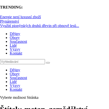
TRENDING:
Energie není luxusní zboží
Plynárenství
Využití pionýrských druhů dřevin při obnově lesů...
Dějiny
Obory
Současnost
Lidé
Výzvy
Kontakt
Dějiny
Obory
Současnost
Lidé
Výzvy
Kontakt
Vyberte možnost Stránka