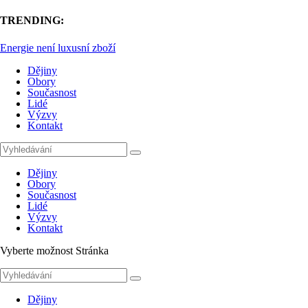
TRENDING:
Dějiny
Obory
Současnost
Lidé
Výzvy
Kontakt
Dějiny
Obory
Současnost
Lidé
Výzvy
Kontakt
Vyberte možnost Stránka
Dějiny