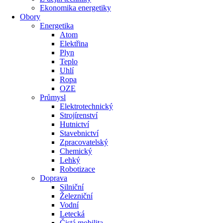
Ekonomika energetiky
Obory
Energetika
Atom
Elektřina
Plyn
Teplo
Uhlí
Ropa
OZE
Průmysl
Elektrotechnický
Strojírenství
Hutnictví
Stavebnictví
Zpracovatelský
Chemický
Lehký
Robotizace
Doprava
Silniční
Železniční
Vodní
Letecká
Čistá mobilita