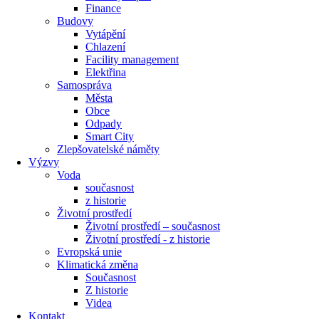
Finance
Budovy
Vytápění
Chlazení
Facility management
Elektřina
Samospráva
Města
Obce
Odpady
Smart City
Zlepšovatelské náměty
Výzvy
Voda
současnost
z historie
Životní prostředí
Životní prostředí – současnost
Životní prostředí ​- z historie
Evropská unie
Klimatická změna
Současnost
Z historie
Videa
Kontakt