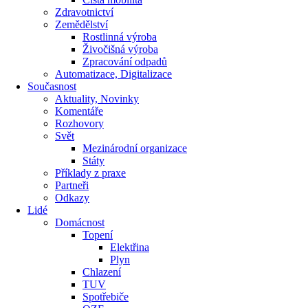
Zdravotnictví
Zemědělství
Rostlinná výroba
Živočišná výroba
Zpracování odpadů
Automatizace, Digitalizace
Současnost
Aktuality, Novinky
Komentáře
Rozhovory
Svět
Mezinárodní organizace
Státy
Příklady z praxe
Partneři
Odkazy
Lidé
Domácnost
Topení
Elektřina
Plyn
Chlazení
TUV
Spotřebiče