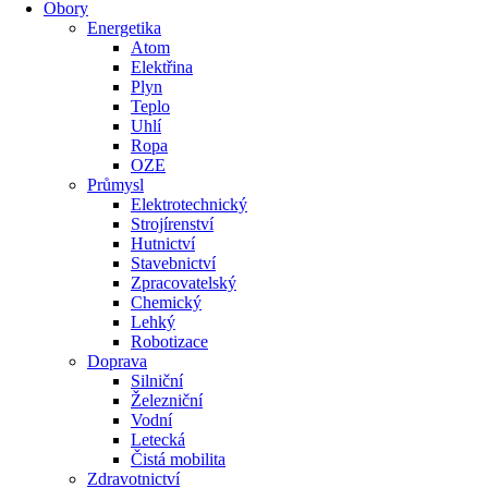
Obory
Energetika
Atom
Elektřina
Plyn
Teplo
Uhlí
Ropa
OZE
Průmysl
Elektrotechnický
Strojírenství
Hutnictví
Stavebnictví
Zpracovatelský
Chemický
Lehký
Robotizace
Doprava
Silniční
Železniční
Vodní
Letecká
Čistá mobilita
Zdravotnictví