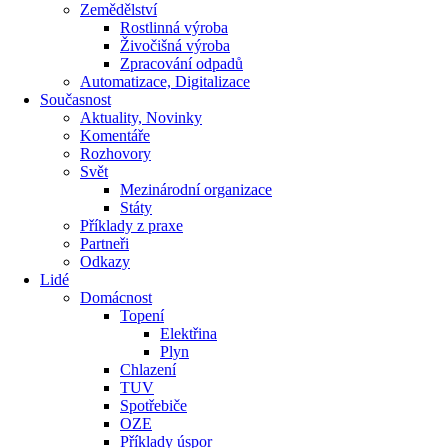
Zemědělství
Rostlinná výroba
Živočišná výroba
Zpracování odpadů
Automatizace, Digitalizace
Současnost
Aktuality, Novinky
Komentáře
Rozhovory
Svět
Mezinárodní organizace
Státy
Příklady z praxe
Partneři
Odkazy
Lidé
Domácnost
Topení
Elektřina
Plyn
Chlazení
TUV
Spotřebiče
OZE
Příklady úspor