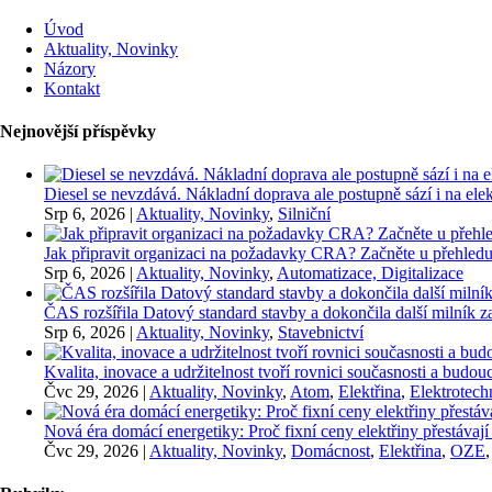
Úvod
Aktuality, Novinky
Názory
Kontakt
Nejnovější příspěvky
Diesel se nevzdává. Nákladní doprava ale postupně sází i na elekt
Srp 6, 2026
|
Aktuality, Novinky
,
Silniční
Jak připravit organizaci na požadavky CRA? Začněte u přehledu
Srp 6, 2026
|
Aktuality, Novinky
,
Automatizace, Digitalizace
ČAS rozšířila Datový standard stavby a dokončila další milník
Srp 6, 2026
|
Aktuality, Novinky
,
Stavebnictví
Kvalita, inovace a udržitelnost tvoří rovnici současnosti a bu
Čvc 29, 2026
|
Aktuality, Novinky
,
Atom
,
Elektřina
,
Elektrotech
Nová éra domácí energetiky: Proč fixní ceny elektřiny přestávají
Čvc 29, 2026
|
Aktuality, Novinky
,
Domácnost
,
Elektřina
,
OZE