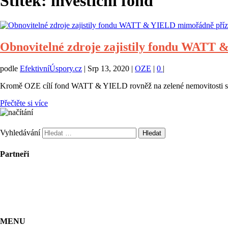
Štítek:
investiční fond
Obnovitelné zdroje zajistily fondu WATT
podle
EfektivníÚspory.cz
|
Srp 13, 2020
|
OZE
|
0
|
Kromě OZE cílí fond WATT & YIELD rovněž na zelené nemovitosti s f
Přečtěte si více
Vyhledávání
Partneři
MENU