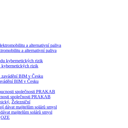
romobilitu a alternativní paliva
 kybernetických rizik
 zavádění BIM v Česku
doucnosti společnosti PRAKAB
nický
,
Železniční
 dávat majitelům solárů smysl
,
OZE