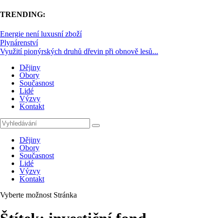
TRENDING:
Energie není luxusní zboží
Plynárenství
Využití pionýrských druhů dřevin při obnově lesů...
Dějiny
Obory
Současnost
Lidé
Výzvy
Kontakt
Dějiny
Obory
Současnost
Lidé
Výzvy
Kontakt
Vyberte možnost Stránka