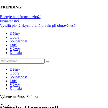
TRENDING:
Energie není luxusní zboží
Plynárenství
Využití pionýrských druhů dřevin při obnově lesů...
Dějiny
Obory
Současnost
Lidé
Výzvy
Kontakt
Dějiny
Obory
Současnost
Lidé
Výzvy
Kontakt
Vyberte možnost Stránka