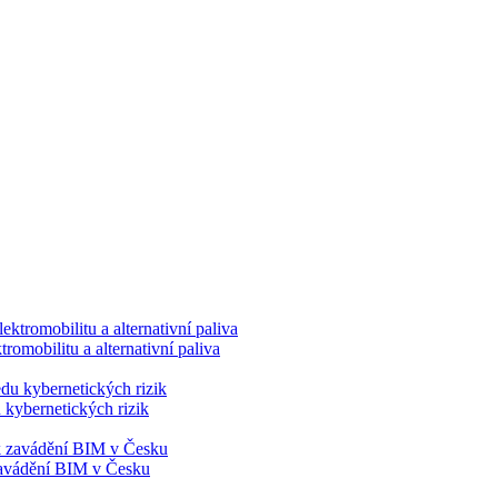
romobilitu a alternativní paliva
 kybernetických rizik
 zavádění BIM v Česku