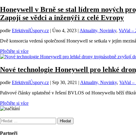
Honeywell v Brně se stal lídrem nových pro
Zapojí se vědci a inženýři z celé Evropy
podle
EfektivníÚspory.cz
|
Úno 4, 2023
|
Aktuality, Novinky
,
VaVal –
Dvě konsorcia vedená společností Honeywell se setkala v jejím mezin
Přečtěte si více
Nové technologie Honeywell pro lehké dron
podle
EfektivníÚspory.cz
|
Srp 30, 2021
|
Aktuality, Novinky
,
VaVal –
Palivové články uplatněné v řešení BVLOS od Honeywellu běží třikrát
Přečtěte si více
Vyhledávání
Partneři