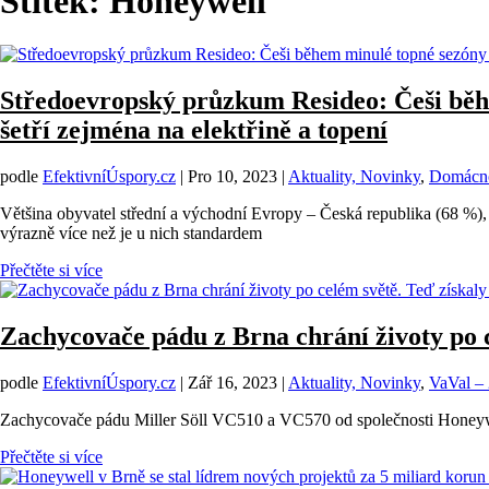
Štítek:
Honeywell
Středoevropský průzkum Resideo: Češi během
šetří zejména na elektřině a topení
podle
EfektivníÚspory.cz
|
Pro 10, 2023
|
Aktuality, Novinky
,
Domácn
Většina obyvatel střední a východní Evropy – Česká republika (68 %
výrazně více než je u nich standardem
Přečtěte si více
Zachycovače pádu z Brna chrání životy po c
podle
EfektivníÚspory.cz
|
Zář 16, 2023
|
Aktuality, Novinky
,
VaVal –
Zachycovače pádu Miller Söll VC510 a VC570 od společnosti Honeywell
Přečtěte si více