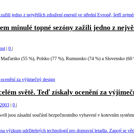
 minulé topné sezóny zažili jedno z největ
ost
|
0
|
), Maďarsko (55 %), Polsko (77 %), Rumunsko (74 %) a Slovensko (60 
elém světě. Teď získaly ocenění za výjimeč
 2003
|
0
|
 jsou zásadní součástí bezpečnostního vybavení v kotevním systému, 