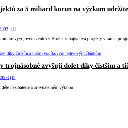
jektů za 5 miliard korun na výzkum udržitel
 2003
|
0
|
árodním vývojovém centru v Brně a zahájila dva projekty v rámci pro
y trojnásobně zvyšují dolet díky čistším a
 2003
|
0
|
 déle než baterie o srovnatelném výkonu