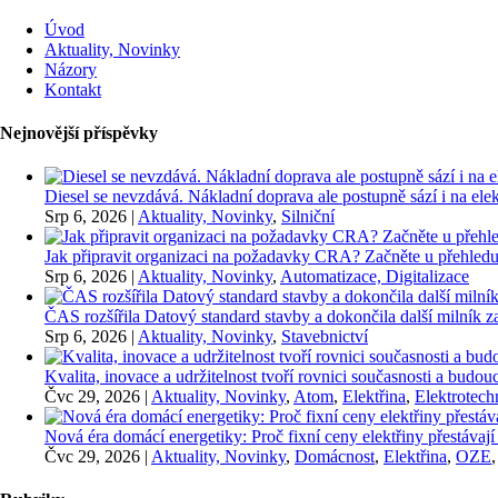
Úvod
Aktuality, Novinky
Názory
Kontakt
Nejnovější příspěvky
Diesel se nevzdává. Nákladní doprava ale postupně sází i na elekt
Srp 6, 2026
|
Aktuality, Novinky
,
Silniční
Jak připravit organizaci na požadavky CRA? Začněte u přehledu
Srp 6, 2026
|
Aktuality, Novinky
,
Automatizace, Digitalizace
ČAS rozšířila Datový standard stavby a dokončila další milník
Srp 6, 2026
|
Aktuality, Novinky
,
Stavebnictví
Kvalita, inovace a udržitelnost tvoří rovnici současnosti a bu
Čvc 29, 2026
|
Aktuality, Novinky
,
Atom
,
Elektřina
,
Elektrotech
Nová éra domácí energetiky: Proč fixní ceny elektřiny přestávají
Čvc 29, 2026
|
Aktuality, Novinky
,
Domácnost
,
Elektřina
,
OZE