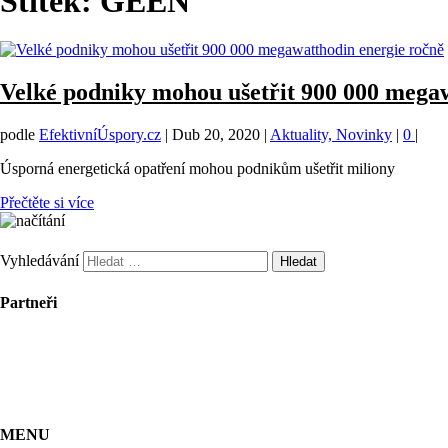
Štítek:
GEEN
Velké podniky mohou ušetřit 900 000 mega
podle
EfektivníÚspory.cz
|
Dub 20, 2020
|
Aktuality, Novinky
|
0
|
Úsporná energetická opatření mohou podnikům ušetřit miliony
Přečtěte si více
Vyhledávání
Partneři
MENU