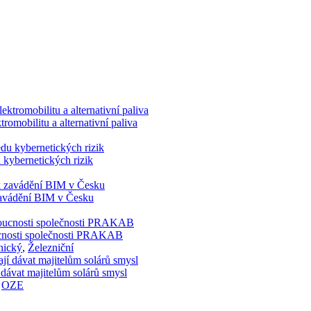
romobilitu a alternativní paliva
 kybernetických rizik
 zavádění BIM v Česku
doucnosti společnosti PRAKAB
nický
,
Železniční
 dávat majitelům solárů smysl
,
OZE