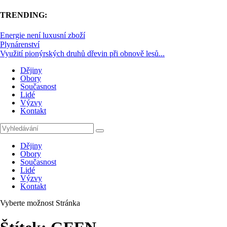
TRENDING:
Energie není luxusní zboží
Plynárenství
Využití pionýrských druhů dřevin při obnově lesů...
Dějiny
Obory
Současnost
Lidé
Výzvy
Kontakt
Dějiny
Obory
Současnost
Lidé
Výzvy
Kontakt
Vyberte možnost Stránka