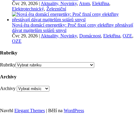
Čvc 29, 2026
|
Aktuality, Novinky
,
Atom
,
Elektřina
,
Elektrotechnický
,
Železniční
Nová éra domácí energetiky: Proč fixní ceny elektřiny přestávají
dávat majitelům solárů smysl
Čvc 29, 2026
|
Aktuality, Novinky
,
Domácnost
,
Elektřina
,
OZE
,
OZE
Rubriky
Rubriky
Archivy
Archivy
Navrhl
Elegant Themes
| Běží na
WordPress