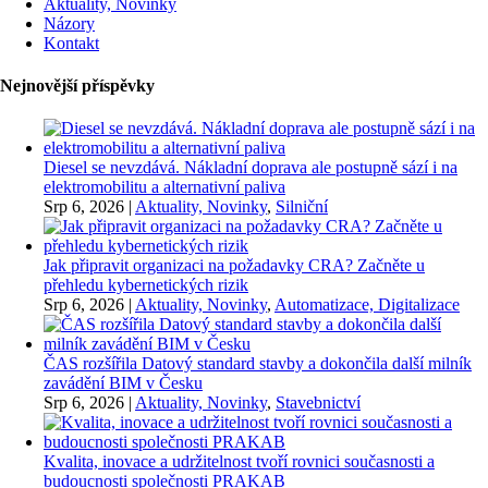
Aktuality, Novinky
Názory
Kontakt
Nejnovější příspěvky
Diesel se nevzdává. Nákladní doprava ale postupně sází i na
elektromobilitu a alternativní paliva
Srp 6, 2026
|
Aktuality, Novinky
,
Silniční
Jak připravit organizaci na požadavky CRA? Začněte u
přehledu kybernetických rizik
Srp 6, 2026
|
Aktuality, Novinky
,
Automatizace, Digitalizace
ČAS rozšířila Datový standard stavby a dokončila další milník
zavádění BIM v Česku
Srp 6, 2026
|
Aktuality, Novinky
,
Stavebnictví
Kvalita, inovace a udržitelnost tvoří rovnici současnosti a
budoucnosti společnosti PRAKAB