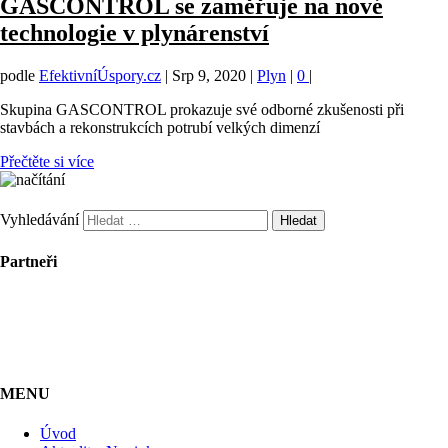
GASCONTROL se zaměřuje na nové
technologie v plynárenství
podle
EfektivníÚspory.cz
|
Srp 9, 2020
|
Plyn
|
0
|
Skupina GASCONTROL prokazuje své odborné zkušenosti při
stavbách a rekonstrukcích potrubí velkých dimenzí
Přečtěte si více
Vyhledávání
Partneři
MENU
Úvod