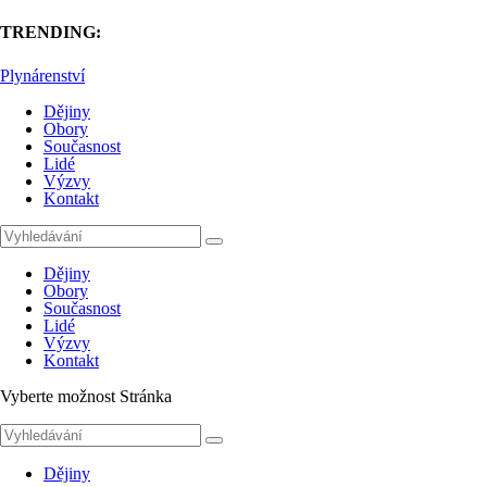
TRENDING:
Plynárenství
Dějiny
Obory
Současnost
Lidé
Výzvy
Kontakt
Dějiny
Obory
Současnost
Lidé
Výzvy
Kontakt
Vyberte možnost Stránka
Dějiny