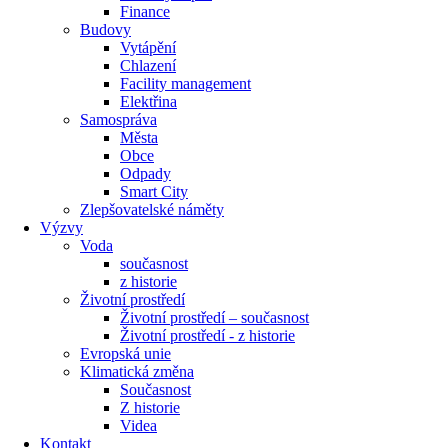
Finance
Budovy
Vytápění
Chlazení
Facility management
Elektřina
Samospráva
Města
Obce
Odpady
Smart City
Zlepšovatelské náměty
Výzvy
Voda
současnost
z historie
Životní prostředí
Životní prostředí – současnost
Životní prostředí ​- z historie
Evropská unie
Klimatická změna
Současnost
Z historie
Videa
Kontakt