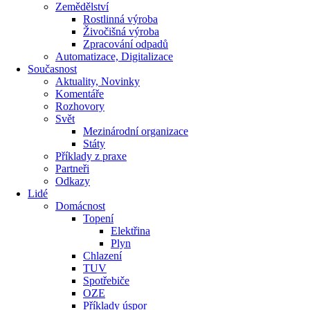
Zemědělství
Rostlinná výroba
Živočišná výroba
Zpracování odpadů
Automatizace, Digitalizace
Současnost
Aktuality, Novinky
Komentáře
Rozhovory
Svět
Mezinárodní organizace
Státy
Příklady z praxe
Partneři
Odkazy
Lidé
Domácnost
Topení
Elektřina
Plyn
Chlazení
TUV
Spotřebiče
OZE
Příklady úspor