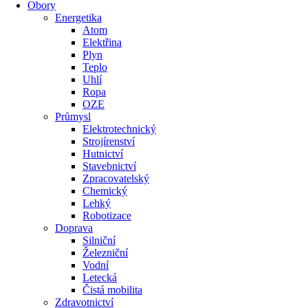
Obory
Energetika
Atom
Elektřina
Plyn
Teplo
Uhlí
Ropa
OZE
Průmysl
Elektrotechnický
Strojírenství
Hutnictví
Stavebnictví
Zpracovatelský
Chemický
Lehký
Robotizace
Doprava
Silniční
Železniční
Vodní
Letecká
Čistá mobilita
Zdravotnictví