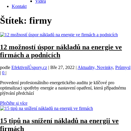
Videa
Kontakt
Štítek:
firmy
12 možností úspor nákladů na energie ve
firmách a podnicích
podle
EfektivníÚspory.cz
|
Bře 27, 2022
|
Aktuality, Novinky
,
Průmysl
|
0
|
Provedení profesionálního energetického auditu je klíčové pro
optimalizaci spotřeby energie a nastavení opatření, která případnému
plýtvání předchází
Přečtěte si více
15 tipů na snížení nákladů na energii ve
firmách