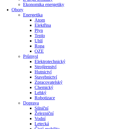
Ekonomika energetiky
Obory
Energetika
Atom
Elektřina
Plyn
Teplo
Uhlí
Ropa
OZE
Průmysl
Elektrotechnický
Strojírenství
Hutnictví
Stavebnictví
Zpracovatelský
Chemický
Lehký
Robotizace
Doprava
Silniční
Železniční
Vodní
Letecká
Čistá mobilita