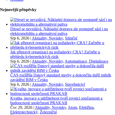
Nejnovější příspěvky
Diesel se nevzdává. Nákladní doprava ale postupně sází i na
elektromobilitu a alternativní paliva
Srp 6, 2026
|
Aktuality, Novinky
,
Silniční
Jak připravit organizaci na požadavky CRA? Začněte u
přehledu kybernetických rizik
Srp 6, 2026
|
Aktuality, Novinky
,
Automatizace, Digitalizace
ČAS rozšířila Datový standard stavby a dokončila další milník
zavádění BIM v Česku
Srp 6, 2026
|
Aktuality, Novinky
,
Stavebnictví
Kvalita, inovace a udržitelnost tvoří rovnici současnosti a
budoucnosti společnosti PRAKAB
Čvc 29, 2026
|
Aktuality, Novinky
,
Atom
,
Elektřina
,
Elektrotechnický
,
Železniční