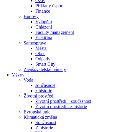
OZE
Příklady úspor
Finance
Budovy
Vytápění
Chlazení
Facility management
Elektřina
Samospráva
Města
Obce
Odpady
Smart City
Zlepšovatelské náměty
Výzvy
Voda
současnost
z historie
Životní prostředí
Životní prostředí – současnost
Životní prostředí ​- z historie
Evropská unie
Klimatická změna
Současnost
Z historie