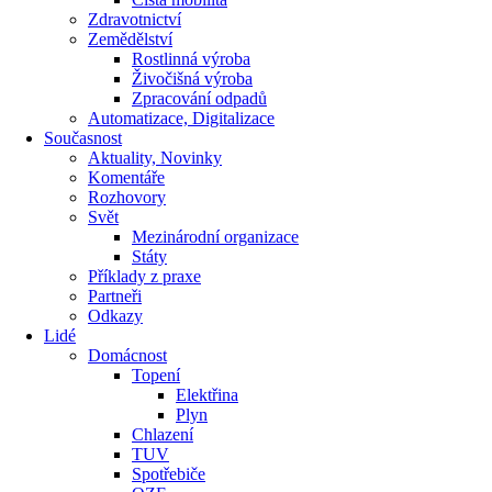
Zdravotnictví
Zemědělství
Rostlinná výroba
Živočišná výroba
Zpracování odpadů
Automatizace, Digitalizace
Současnost
Aktuality, Novinky
Komentáře
Rozhovory
Svět
Mezinárodní organizace
Státy
Příklady z praxe
Partneři
Odkazy
Lidé
Domácnost
Topení
Elektřina
Plyn
Chlazení
TUV
Spotřebiče