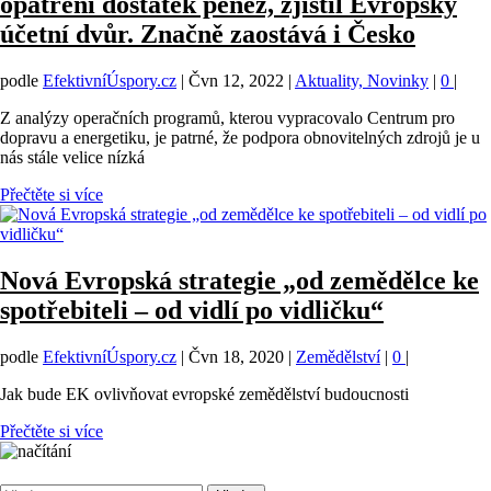
opatření dostatek peněz, zjistil Evropský
účetní dvůr. Značně zaostává i Česko
podle
EfektivníÚspory.cz
|
Čvn 12, 2022
|
Aktuality, Novinky
|
0
|
Z analýzy operačních programů, kterou vypracovalo Centrum pro
dopravu a energetiku, je patrné, že podpora obnovitelných zdrojů je u
nás stále velice nízká
Přečtěte si více
Nová Evropská strategie „od zemědělce ke
spotřebiteli – od vidlí po vidličku“
podle
EfektivníÚspory.cz
|
Čvn 18, 2020
|
Zemědělství
|
0
|
Jak bude EK ovlivňovat evropské zemědělství budoucnosti
Přečtěte si více