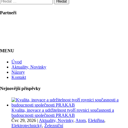
Vyhledávání
Partneři
MENU
Úvod
Aktuality, Novinky
Názory
Kontakt
Nejnovější příspěvky
Kvalita, inovace a udržitelnost tvoří rovnici současnosti a
budoucnosti společnosti PRAKAB
Čvc 29, 2026
|
Aktuality, Novinky
,
Atom
,
Elektřina
,
Elektrotechnický
,
Železniční