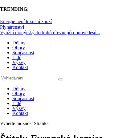
TRENDING:
Energie není luxusní zboží
Plynárenství
Využití pionýrských druhů dřevin při obnově lesů...
Dějiny
Obory
Současnost
Lidé
Výzvy
Kontakt
Dějiny
Obory
Současnost
Lidé
Výzvy
Kontakt
Vyberte možnost Stránka