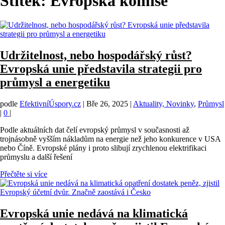
Štítek:
Evropská komise
Udržitelnost, nebo hospodářský růst?
Evropská unie představila strategii pro
průmysl a energetiku
podle
EfektivníÚspory.cz
|
Bře 26, 2025
|
Aktuality, Novinky
,
Průmysl
|
0
|
Podle aktuálních dat čelí evropský průmysl v současnosti až
trojnásobně vyšším nákladům na energie než jeho konkurence v USA
nebo Číně. Evropské plány i proto slibují zrychlenou elektrifikaci
průmyslu a další řešení
Přečtěte si více
Evropská unie nedává na klimatická