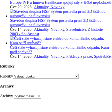
Europe IVF a Innova Healthcare spojují síly v léčbě neplodnosti
Čvc 29, 2026
|
Aktuality, Novinky
Stavební skupina HSF System postavila první 3D tištěnou
automyčku na Slovensku
Čvc 14, 2026
|
Aktuality, Novinky
,
Stavebnictví
,
Z historie -
2003 - Současnost
Češi stále vyhazují staré elektro do komunálního odpadu. Kam
patří správně?
Čvc 14, 2026
|
Aktuality, Novinky
,
Příklady z praxe
,
Spotřebiče
Rubriky
Rubriky
Archivy
Archivy