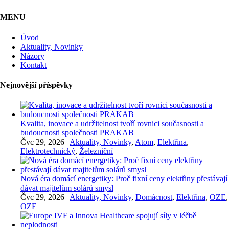
MENU
Úvod
Aktuality, Novinky
Názory
Kontakt
Nejnovější příspěvky
Kvalita, inovace a udržitelnost tvoří rovnici současnosti a
budoucnosti společnosti PRAKAB
Čvc 29, 2026
|
Aktuality, Novinky
,
Atom
,
Elektřina
,
Elektrotechnický
,
Železniční
Nová éra domácí energetiky: Proč fixní ceny elektřiny přestávají
dávat majitelům solárů smysl
Čvc 29, 2026
|
Aktuality, Novinky
,
Domácnost
,
Elektřina
,
OZE
,
OZE