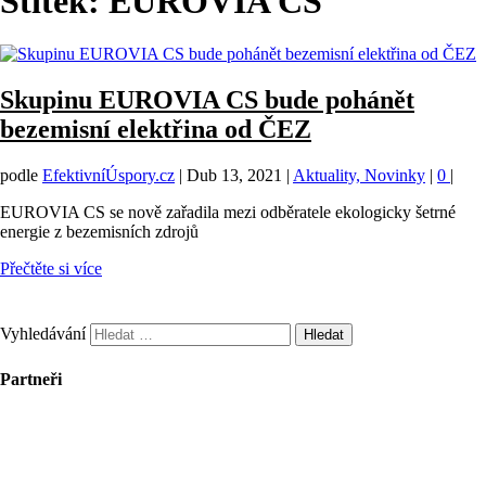
Štítek:
EUROVIA CS
Skupinu EUROVIA CS bude pohánět
bezemisní elektřina od ČEZ
podle
EfektivníÚspory.cz
|
Dub 13, 2021
|
Aktuality, Novinky
|
0
|
EUROVIA CS se nově zařadila mezi odběratele ekologicky šetrné
energie z bezemisních zdrojů
Přečtěte si více
Vyhledávání
Partneři