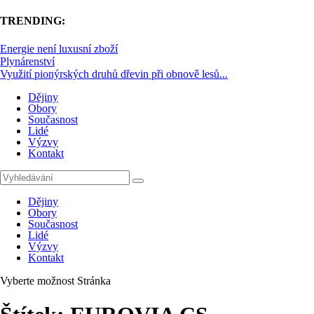
TRENDING:
Energie není luxusní zboží
Plynárenství
Využití pionýrských druhů dřevin při obnově lesů...
Dějiny
Obory
Současnost
Lidé
Výzvy
Kontakt
Dějiny
Obory
Současnost
Lidé
Výzvy
Kontakt
Vyberte možnost Stránka