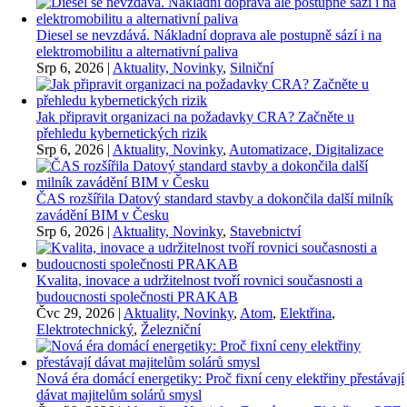
Diesel se nevzdává. Nákladní doprava ale postupně sází i na
elektromobilitu a alternativní paliva
Srp 6, 2026
|
Aktuality, Novinky
,
Silniční
Jak připravit organizaci na požadavky CRA? Začněte u
přehledu kybernetických rizik
Srp 6, 2026
|
Aktuality, Novinky
,
Automatizace, Digitalizace
ČAS rozšířila Datový standard stavby a dokončila další milník
zavádění BIM v Česku
Srp 6, 2026
|
Aktuality, Novinky
,
Stavebnictví
Kvalita, inovace a udržitelnost tvoří rovnici současnosti a
budoucnosti společnosti PRAKAB
Čvc 29, 2026
|
Aktuality, Novinky
,
Atom
,
Elektřina
,
Elektrotechnický
,
Železniční
Nová éra domácí energetiky: Proč fixní ceny elektřiny přestávají
dávat majitelům solárů smysl