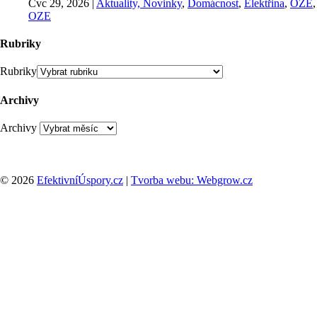
Čvc 29, 2026
|
Aktuality, Novinky
,
Domácnost
,
Elektřina
,
OZE
,
OZE
Rubriky
Rubriky
Archivy
Archivy
© 2026
EfektivníÚspory.cz
|
Tvorba webu: Webgrow.cz