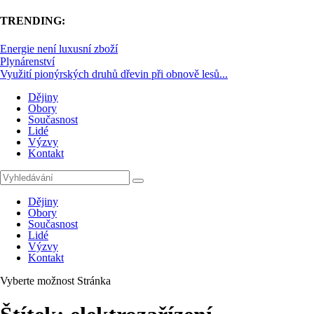
TRENDING:
Energie není luxusní zboží
Plynárenství
Využití pionýrských druhů dřevin při obnově lesů...
Dějiny
Obory
Současnost
Lidé
Výzvy
Kontakt
Dějiny
Obory
Současnost
Lidé
Výzvy
Kontakt
Vyberte možnost Stránka