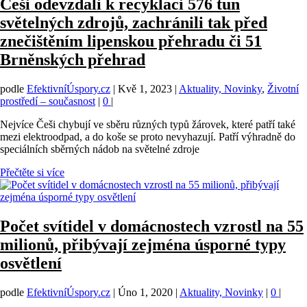
Češi odevzdali k recyklaci 576 tun
světelných zdrojů, zachránili tak před
znečištěním lipenskou přehradu či 51
Brněnských přehrad
podle
EfektivníÚspory.cz
|
Kvě 1, 2023
|
Aktuality, Novinky
,
Životní
prostředí – současnost
|
0
|
Nejvíce Češi chybují ve sběru různých typů žárovek, které patří také
mezi elektroodpad, a do koše se proto nevyhazují. Patří výhradně do
speciálních sběrných nádob na světelné zdroje
Přečtěte si více
Počet svítidel v domácnostech vzrostl na 55
milionů, přibývají zejména úsporné typy
osvětlení
podle
EfektivníÚspory.cz
|
Úno 1, 2020
|
Aktuality, Novinky
|
0
|