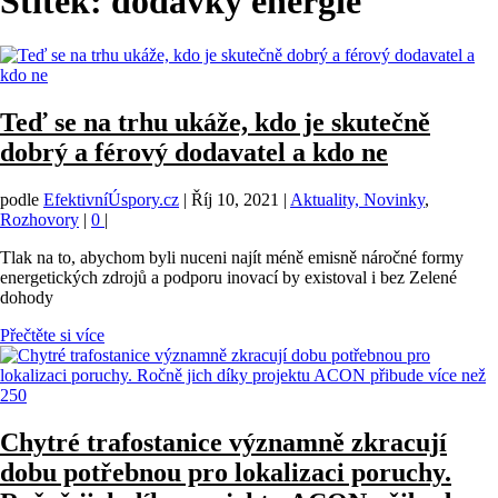
Štítek:
dodávky energie
Teď se na trhu ukáže, kdo je skutečně
dobrý a férový dodavatel a kdo ne
podle
EfektivníÚspory.cz
|
Říj 10, 2021
|
Aktuality, Novinky
,
Rozhovory
|
0
|
Tlak na to, abychom byli nuceni najít méně emisně náročné formy
energetických zdrojů a podporu inovací by existoval i bez Zelené
dohody
Přečtěte si více
Chytré trafostanice významně zkracují
dobu potřebnou pro lokalizaci poruchy.