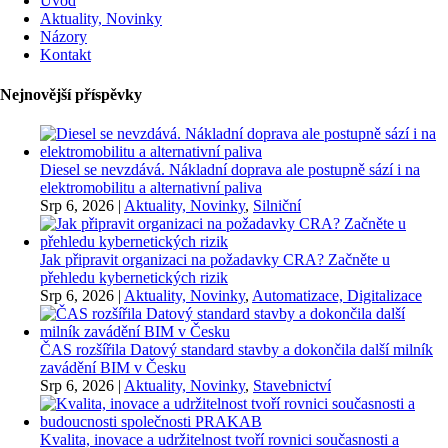
Úvod
Aktuality, Novinky
Názory
Kontakt
Nejnovější příspěvky
Diesel se nevzdává. Nákladní doprava ale postupně sází i na
elektromobilitu a alternativní paliva
Srp 6, 2026
|
Aktuality, Novinky
,
Silniční
Jak připravit organizaci na požadavky CRA? Začněte u
přehledu kybernetických rizik
Srp 6, 2026
|
Aktuality, Novinky
,
Automatizace, Digitalizace
ČAS rozšířila Datový standard stavby a dokončila další milník
zavádění BIM v Česku
Srp 6, 2026
|
Aktuality, Novinky
,
Stavebnictví
Kvalita, inovace a udržitelnost tvoří rovnici současnosti a