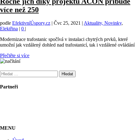
Ročně jich díky projektu ACON přibude
více než 250
podle
EfektivníÚspory.cz
|
Čvc 25, 2021
|
Aktuality, Novinky
,
Elektřina
|
0
|
Modernizace trafostanic spočívá v instalaci chytrých prvků, které
umožní jak vzdálený dohled nad trafostanicí, tak i vzdálené ovládání
Přečtěte si více
Vyhledávání
Partneři
MENU