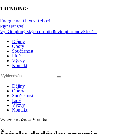
TRENDING:
Energie není luxusní zboží
Plynárenství
Využití pionýrských druhů dřevin při obnově lesů...
Dějiny
Obory
Současnost
Lidé
Výzvy
Kontakt
Dějiny
Obory
Současnost
Lidé
Výzvy
Kontakt
Vyberte možnost Stránka