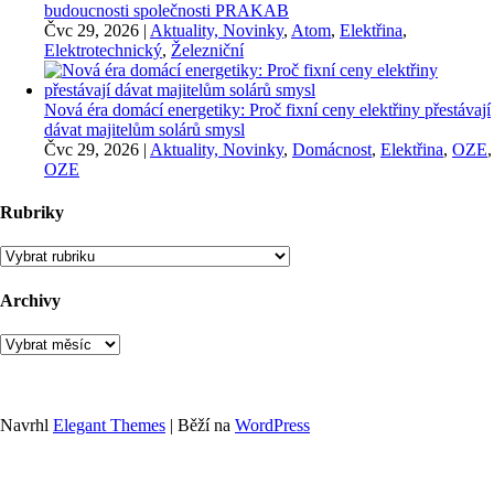
budoucnosti společnosti PRAKAB
Čvc 29, 2026
|
Aktuality, Novinky
,
Atom
,
Elektřina
,
Elektrotechnický
,
Železniční
Nová éra domácí energetiky: Proč fixní ceny elektřiny přestávají
dávat majitelům solárů smysl
Čvc 29, 2026
|
Aktuality, Novinky
,
Domácnost
,
Elektřina
,
OZE
,
OZE
Rubriky
Rubriky
Archivy
Archivy
Navrhl
Elegant Themes
| Běží na
WordPress