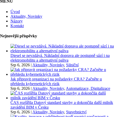
MENU
Úvod
Aktuality, Novinky
Názory
Kontakt
Nejnovější příspěvky
Diesel se nevzdává. Nákladní doprava ale postupně sází i na
elektromobilitu a alternativní paliva
Srp 6, 2026
|
Aktuality, Novinky
,
Silniční
Jak připravit organizaci na požadavky CRA? Začněte u
přehledu kybernetických rizik
Srp 6, 2026
|
Aktuality, Novinky
,
Automatizace, Digitalizace
ČAS rozšířila Datový standard stavby a dokončila další milník
zavádění BIM v Česku
Srp 6, 2026
|
Aktuality, Novinky
,
Stavebnictví