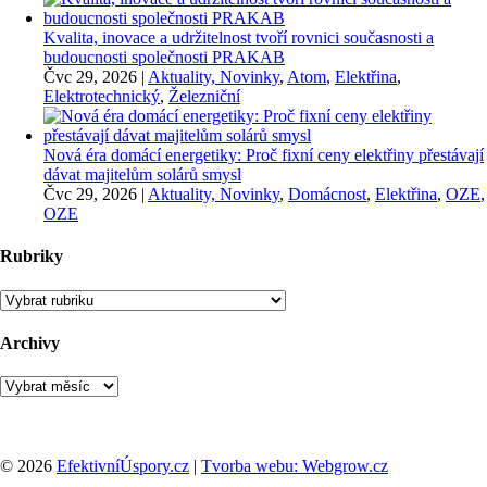
Kvalita, inovace a udržitelnost tvoří rovnici současnosti a
budoucnosti společnosti PRAKAB
Čvc 29, 2026
|
Aktuality, Novinky
,
Atom
,
Elektřina
,
Elektrotechnický
,
Železniční
Nová éra domácí energetiky: Proč fixní ceny elektřiny přestávají
dávat majitelům solárů smysl
Čvc 29, 2026
|
Aktuality, Novinky
,
Domácnost
,
Elektřina
,
OZE
,
OZE
Rubriky
Rubriky
Archivy
Archivy
© 2026
EfektivníÚspory.cz
|
Tvorba webu: Webgrow.cz