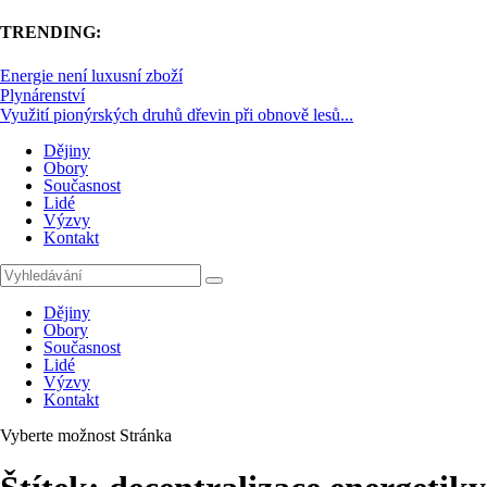
TRENDING:
Energie není luxusní zboží
Plynárenství
Využití pionýrských druhů dřevin při obnově lesů...
Dějiny
Obory
Současnost
Lidé
Výzvy
Kontakt
Dějiny
Obory
Současnost
Lidé
Výzvy
Kontakt
Vyberte možnost Stránka