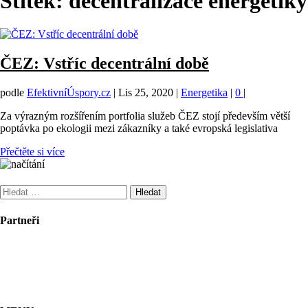
Štítek:
decentralizace energetiky
ČEZ: Vstříc decentrální době
podle
EfektivníÚspory.cz
|
Lis 25, 2020
|
Energetika
|
0
|
Za výrazným rozšířením portfolia služeb ČEZ stojí především větší
poptávka po ekologii mezi zákazníky a také evropská legislativa
Přečtěte si více
Vyhledávání
Partneři