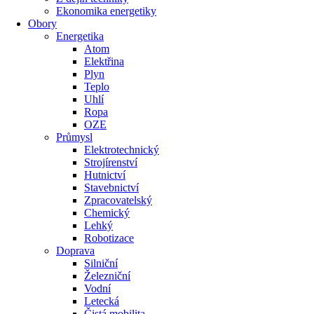
Ekonomika energetiky
Obory
Energetika
Atom
Elektřina
Plyn
Teplo
Uhlí
Ropa
OZE
Průmysl
Elektrotechnický
Strojírenství
Hutnictví
Stavebnictví
Zpracovatelský
Chemický
Lehký
Robotizace
Doprava
Silniční
Železniční
Vodní
Letecká
Čistá mobilita