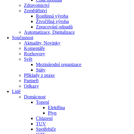
Zdravotnictví
Zemědělství
Rostlinná výroba
Živočišná výroba
Zpracování odpadů
Automatizace, Digitalizace
Současnost
Aktuality, Novinky
Komentáře
Rozhovory
Svět
Mezinárodní organizace
Státy
Příklady z praxe
Partneři
Odkazy
Lidé
Domácnost
Topení
Elektřina
Plyn
Chlazení
TUV
Spotřebiče