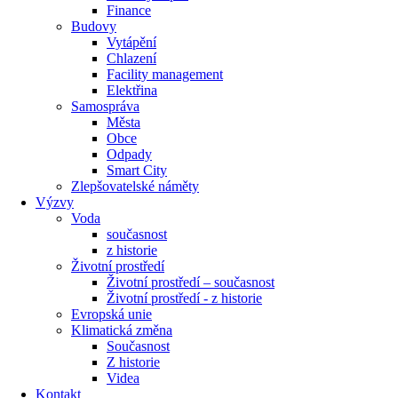
Finance
Budovy
Vytápění
Chlazení
Facility management
Elektřina
Samospráva
Města
Obce
Odpady
Smart City
Zlepšovatelské náměty
Výzvy
Voda
současnost
z historie
Životní prostředí
Životní prostředí – současnost
Životní prostředí ​- z historie
Evropská unie
Klimatická změna
Současnost
Z historie
Videa
Kontakt