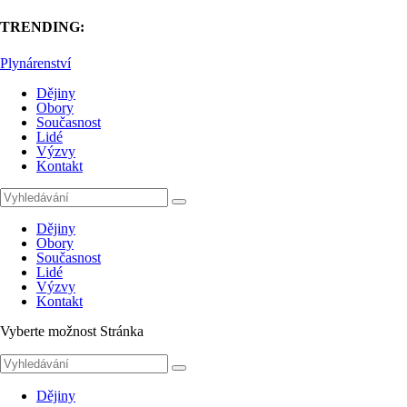
TRENDING:
Plynárenství
Dějiny
Obory
Současnost
Lidé
Výzvy
Kontakt
Dějiny
Obory
Současnost
Lidé
Výzvy
Kontakt
Vyberte možnost Stránka
Dějiny