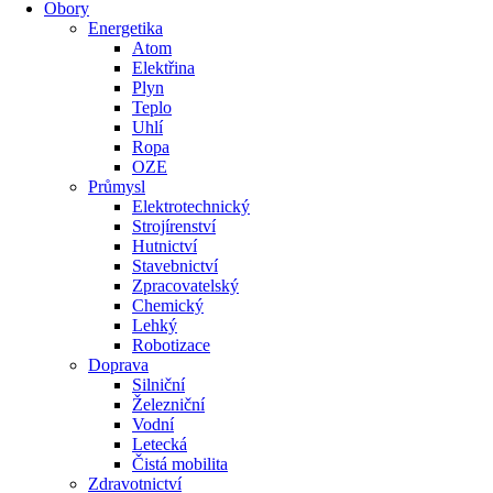
Obory
Energetika
Atom
Elektřina
Plyn
Teplo
Uhlí
Ropa
OZE
Průmysl
Elektrotechnický
Strojírenství
Hutnictví
Stavebnictví
Zpracovatelský
Chemický
Lehký
Robotizace
Doprava
Silniční
Železniční
Vodní
Letecká
Čistá mobilita
Zdravotnictví