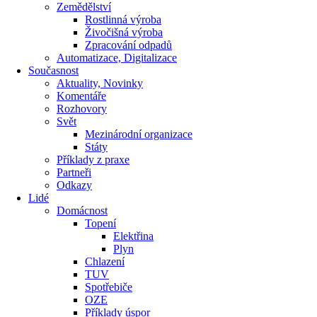
Zemědělství
Rostlinná výroba
Živočišná výroba
Zpracování odpadů
Automatizace, Digitalizace
Současnost
Aktuality, Novinky
Komentáře
Rozhovory
Svět
Mezinárodní organizace
Státy
Příklady z praxe
Partneři
Odkazy
Lidé
Domácnost
Topení
Elektřina
Plyn
Chlazení
TUV
Spotřebiče
OZE
Příklady úspor