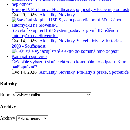
Europe IVF a Innova Healthcare spojují síly v léčbě neplodnosti
Čvc 29, 2026
|
Aktuality, Novinky
Stavební skupina HSF System postavila první 3D tištěnou
automyčku na Slovensku
Čvc 14, 2026
|
Aktuality, Novinky
,
Stavebnictví
,
Z historie -
2003 - Současnost
Češi stále vyhazují staré elektro do komunálního odpadu. Kam
patří správně?
Čvc 14, 2026
|
Aktuality, Novinky
,
Příklady z praxe
,
Spotřebiče
Rubriky
Rubriky
Archivy
Archivy