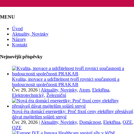
MENU
Úvod
Aktuality, Novinky
Názory
Kontakt
Nejnovější příspěvky
Kvalita, inovace a udržitelnost tvoří rovnici současnosti a
budoucnosti společnosti PRAKAB
Čvc 29, 2026
|
Aktuality, Novinky
,
Atom
,
Elektřina
,
Elektrotechnický
,
Železniční
Nová éra domácí energetiky: Proč fixní ceny elektřiny přestávají
dávat majitelům solárů smysl
Čvc 29, 2026
|
Aktuality, Novinky
,
Domácnost
,
Elektřina
,
OZE
,
OZE