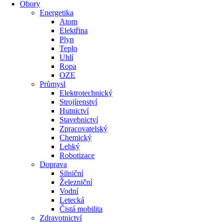
Obory
Energetika
Atom
Elektřina
Plyn
Teplo
Uhlí
Ropa
OZE
Průmysl
Elektrotechnický
Strojírenství
Hutnictví
Stavebnictví
Zpracovatelský
Chemický
Lehký
Robotizace
Doprava
Silniční
Železniční
Vodní
Letecká
Čistá mobilita
Zdravotnictví