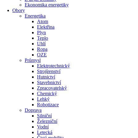
Ekonomika energetiky
Obory
Energetika
Atom
Elektřina
Plyn
Teplo
Uhlí
Ropa
OZE
Průmysl
Elektrotechnický
Strojírenství
Hutnictví
Stavebnictví
Zpracovatelský
Chemický
Lehký
Robotizace
Doprava
Silniční
Železniční
Vodní
Letecká
Čistá mobilita