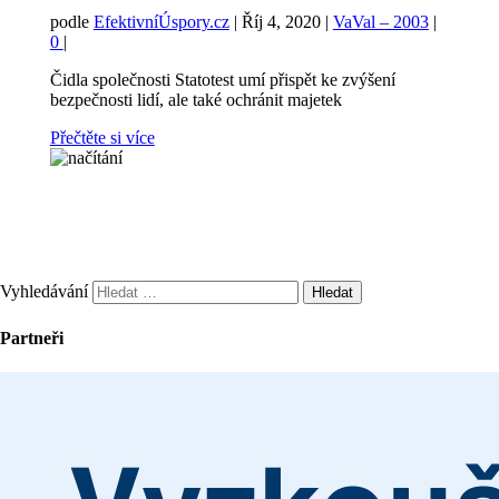
podle
EfektivníÚspory.cz
|
Říj 4, 2020
|
VaVal – 2003
|
0
|
Čidla společnosti Statotest umí přispět ke zvýšení
bezpečnosti lidí, ale také ochránit majetek
Přečtěte si více
Vyhledávání
Partneři