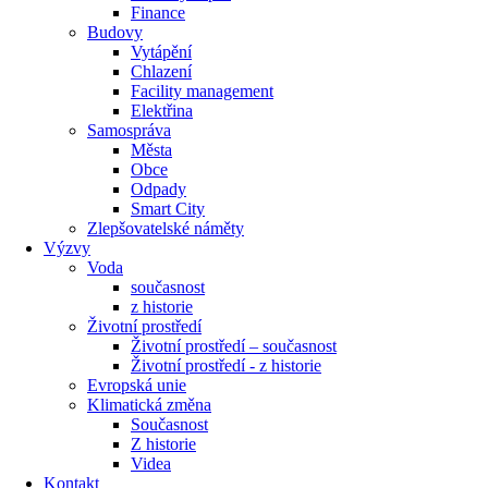
Finance
Budovy
Vytápění
Chlazení
Facility management
Elektřina
Samospráva
Města
Obce
Odpady
Smart City
Zlepšovatelské náměty
Výzvy
Voda
současnost
z historie
Životní prostředí
Životní prostředí – současnost
Životní prostředí ​- z historie
Evropská unie
Klimatická změna
Současnost
Z historie
Videa
Kontakt