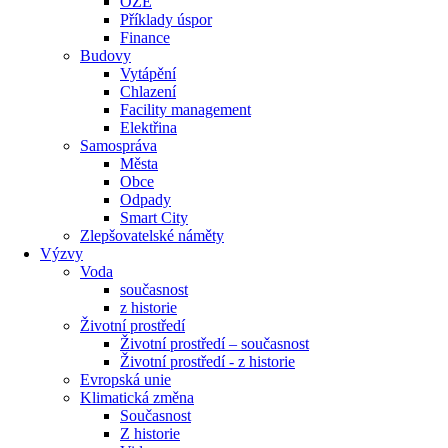
OZE
Příklady úspor
Finance
Budovy
Vytápění
Chlazení
Facility management
Elektřina
Samospráva
Města
Obce
Odpady
Smart City
Zlepšovatelské náměty
Výzvy
Voda
současnost
z historie
Životní prostředí
Životní prostředí – současnost
Životní prostředí ​- z historie
Evropská unie
Klimatická změna
Současnost
Z historie