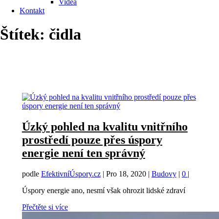
Videa
Kontakt
Štítek:
čidla
Úzký pohled na kvalitu vnitřního
prostředí pouze přes úspory
energie není ten správný
podle
EfektivníÚspory.cz
|
Pro 18, 2020
|
Budovy
|
0
|
Úspory energie ano, nesmí však ohrozit lidské zdraví
Přečtěte si více