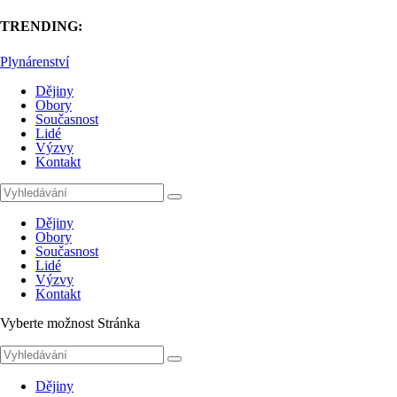
TRENDING:
Plynárenství
Dějiny
Obory
Současnost
Lidé
Výzvy
Kontakt
Dějiny
Obory
Současnost
Lidé
Výzvy
Kontakt
Vyberte možnost Stránka
Dějiny