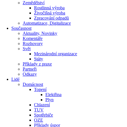
Zemědělství
Rostlinná výroba
Živočišná výroba
Zpracování odpadů
Automatizace, Digitalizace
Současnost
Aktuality, Novinky
Komentáře
Rozhovory
Svět
Mezinárodní organizace
Státy
Příklady z praxe
Partneři
Odkazy
Lidé
Domácnost
Topení
Elektřina
Plyn
Chlazení
TUV
Spotřebiče
OZE
Příklady úspor