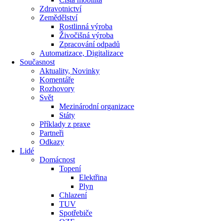
Zdravotnictví
Zemědělství
Rostlinná výroba
Živočišná výroba
Zpracování odpadů
Automatizace, Digitalizace
Současnost
Aktuality, Novinky
Komentáře
Rozhovory
Svět
Mezinárodní organizace
Státy
Příklady z praxe
Partneři
Odkazy
Lidé
Domácnost
Topení
Elektřina
Plyn
Chlazení
TUV
Spotřebiče