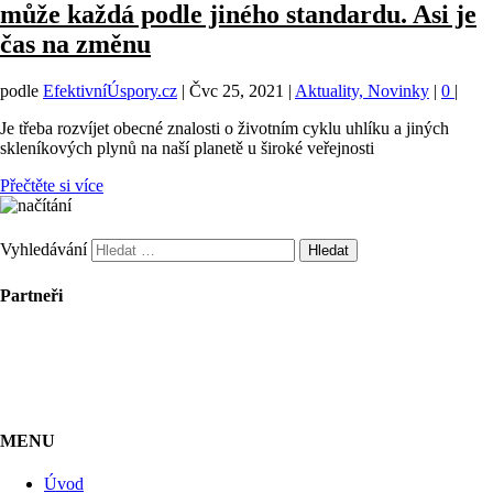
může každá podle jiného standardu. Asi je
čas na změnu
podle
EfektivníÚspory.cz
|
Čvc 25, 2021
|
Aktuality, Novinky
|
0
|
Je třeba rozvíjet obecné znalosti o životním cyklu uhlíku a jiných
skleníkových plynů na naší planetě u široké veřejnosti
Přečtěte si více
Vyhledávání
Partneři
MENU
Úvod