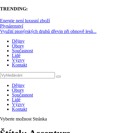
TRENDING:
Energie není luxusní zboží
Plynárenství
Využití pionýrských druhů dřevin při obnově lesů...
Dějiny
Obory
Současnost
Lidé
Výzvy
Kontakt
Dějiny
Obory
Současnost
Lidé
Výzvy
Kontakt
Vyberte možnost Stránka