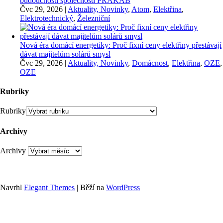
budoucnosti společnosti PRAKAB
Čvc 29, 2026
|
Aktuality, Novinky
,
Atom
,
Elektřina
,
Elektrotechnický
,
Železniční
Nová éra domácí energetiky: Proč fixní ceny elektřiny přestávají
dávat majitelům solárů smysl
Čvc 29, 2026
|
Aktuality, Novinky
,
Domácnost
,
Elektřina
,
OZE
,
OZE
Rubriky
Rubriky
Archivy
Archivy
Navrhl
Elegant Themes
| Běží na
WordPress