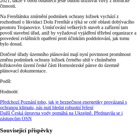
2021, takže v obou oblastech ještě budou doznívat vlivy z hornické
činnosti.
Na Frenštátsku zmírnění podmínek ochrany ložisek vychází z
rozhodnutí o likvidaci Dolu Frenštát a týká se celé oblasti dobývacího
prostoru Trojanovice. Umísťování veškerých staveb a zařízení tam
povolí stavební úřad, aniž by vyžadoval vyjádření těžební organizace a
provedení zvláštních opatření proti účinkům poddolování, jak tomu
bylo dosud.
Dotčené úřady územního plánování mají nyní povinnost promítnout
změnu podmínek ochrany ložisek černého uhlí v chráněném
ložiskovém území české části Hornoslezské pánve do územně
plánovací dokumentace.
Podíl:
Hodnotit:
Předchozí
Poznání toho, jak je bezpečnost energetiky provázaná s
ochranou klimatu, nás nutí hledat robustní řešení
Další
Česká úpravna vody pomáhá na Ukrajině. Představila se i
zástupcům OSN
Související příspěvky