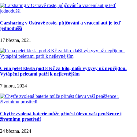
Carsharing v Ostravě roste, půjčování a vracení aut je teď
jednodušší
17 března, 2021
Cena pelet klesla pod 8 Kč za kilo, další výkyvy už nepřijdou.
Vytápění peletami patří k nejlevnějším
7 února, 2024
Chytře zvolená baterie může přinést úlevu vaší peněžence i
životnímu prostředí
24 března, 2024