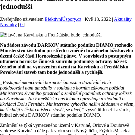
jednodušší
Zveřejněno uživatelem
EfektivníÚspory.cz
|
Kvě 18, 2022
|
Aktuality,
Novinky
|
0
|
Na žádost závodu DARKOV státního podniku DIAMO rozhodlo
Ministerstvo životního prostředí o změně chráněného ložiskového
území české části Hornoslezské pánve. V souvislosti s postupným
útlumem hornické činnosti zmírnilo podmínky ochrany ložisek
černého uhlí na vymezeném území na Karvinsku a Frenštátsku.
Povolování staveb tam bude jednodušší a rychlejší.
„Postupné ukončování hornické činnosti a doznívání vlivů
poddolování nám umožnilo v souladu s horním zákonem požádat
Ministerstvo životního prostředí o zmírnění podmínek ochrany ložisek
na Karvinsku. Na Frenštátsku nás k tomu opravňuje rozhodnutí o
likvidaci Dolu Frenštát. Ministerstvo vyhovělo našim žádostem a všem,
kteří chtějí v těchto místech stavět, se uleví,“
vysvětlil Josef Lazárek,
ředitel závodu DARKOV státního podniku DIAMO.
Zmírnění se týká vymezeného území v Karviné, Orlové a Doubravě
v okrese Karviná a dále pak v okresech Nový Jičín, Frýdek-Místek a