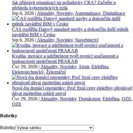
Jak připravit organizaci na požadavky CRA? Začněte u
přehledu kybernetických rizik
Srp 6, 2026
|
Aktuality, Novinky
,
Automatizace, Digitalizace
ČAS rozšířila Datový standard stavby a dokončila další milník
zavádění BIM v Česku
Srp 6, 2026
|
Aktuality, Novinky
,
Stavebnictví
Kvalita, inovace a udržitelnost tvoří rovnici současnosti a
budoucnosti společnosti PRAKAB
Čvc 29, 2026
|
Aktuality, Novinky
,
Atom
,
Elektřina
,
Elektrotechnický
,
Železniční
Nová éra domácí energetiky: Proč fixní ceny elektřiny přestávají
dávat majitelům solárů smysl
Čvc 29, 2026
|
Aktuality, Novinky
,
Domácnost
,
Elektřina
,
OZE
,
OZE
Rubriky
Rubriky