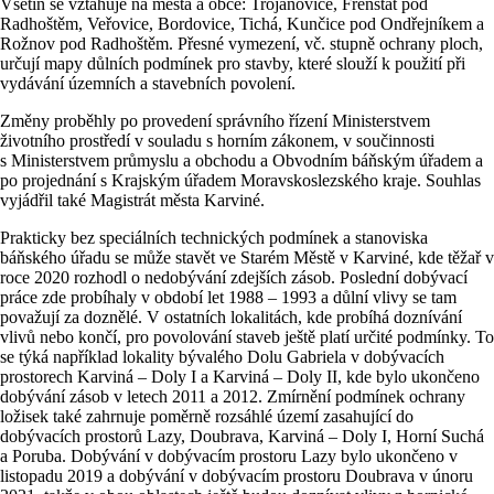
Vsetín se vztahuje na města a obce: Trojanovice, Frenštát pod
Radhoštěm, Veřovice, Bordovice, Tichá, Kunčice pod Ondřejníkem a
Rožnov pod Radhoštěm. Přesné vymezení, vč. stupně ochrany ploch,
určují mapy důlních podmínek pro stavby, které slouží k použití při
vydávání územních a stavebních povolení.
Změny proběhly po provedení správního řízení Ministerstvem
životního prostředí v souladu s horním zákonem, v součinnosti
s Ministerstvem průmyslu a obchodu a Obvodním báňským úřadem a
po projednání s Krajským úřadem Moravskoslezského kraje. Souhlas
vyjádřil také Magistrát města Karviné.
Prakticky bez speciálních technických podmínek a stanoviska
báňského úřadu se může stavět ve Starém Městě v Karviné, kde těžař v
roce 2020 rozhodl o nedobývání zdejších zásob. Poslední dobývací
práce zde probíhaly v období let 1988 – 1993 a důlní vlivy se tam
považují za doznělé. V ostatních lokalitách, kde probíhá doznívání
vlivů nebo končí, pro povolování staveb ještě platí určité podmínky. To
se týká například lokality bývalého Dolu Gabriela v dobývacích
prostorech Karviná – Doly I a Karviná – Doly II, kde bylo ukončeno
dobývání zásob v letech 2011 a 2012. Zmírnění podmínek ochrany
ložisek také zahrnuje poměrně rozsáhlé území zasahující do
dobývacích prostorů Lazy, Doubrava, Karviná – Doly I, Horní Suchá
a Poruba. Dobývání v dobývacím prostoru Lazy bylo ukončeno v
listopadu 2019 a dobývání v dobývacím prostoru Doubrava v únoru