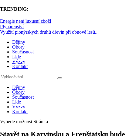
TRENDING:
Energie není luxusní zboží
Plynárenství
Využití pionýrských druhů dřevin při obnově lesů...
Dějiny
Obory
Současnost
Lidé
Výzvy
Kontakt
Dějiny
Obory
Současnost
Lidé
Výzvy
Kontakt
Vyberte možnost Stránka
Stavět na Karvinsku a Frenštátsku bude