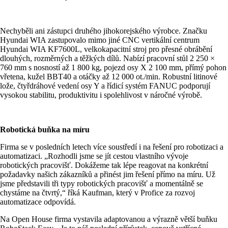
Nechyběli ani zástupci druhého jihokorejského výrobce. Značku
Hyundai WIA zastupovalo mimo jiné CNC vertikální centrum
Hyundai WIA KF7600L, velkokapacitní stroj pro přesné obrábění
dlouhých, rozměrných a těžkých dílů. Nabízí pracovní stůl 2 250 ×
760 mm s nosností až 1 800 kg, pojezd osy X 2 100 mm, přímý pohon
vřetena, kužel BBT40 a otáčky až 12 000 ot./min. Robustní litinové
lože, čtyřdráhové vedení osy Y a řídicí systém FANUC podporují
vysokou stabilitu, produktivitu i spolehlivost v náročné výrobě.
Robotická buňka na míru
Firma se v posledních letech více soustředí i na řešení pro robotizaci a
automatizaci. „Rozhodli jsme se jít cestou vlastního vývoje
robotických pracovišť. Dokážeme tak lépe reagovat na konkrétní
požadavky našich zákazníků a přinést jim řešení přímo na míru. Už
jsme představili tři typy robotických pracovišť a momentálně se
chystáme na čtvrtý,“ říká Kaufman, který v Profice za rozvoj
automatizace odpovídá.
Na Open House firma vystavila adaptovanou a výrazně větší buňku