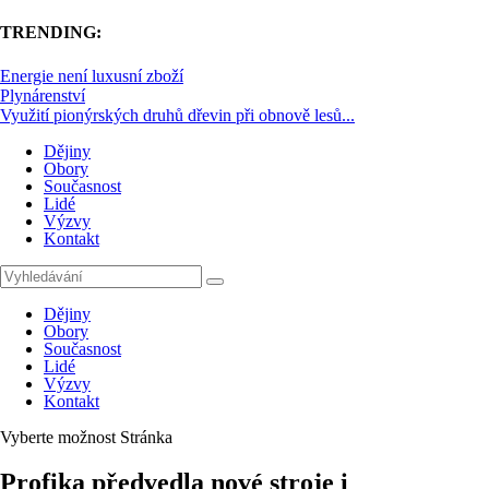
TRENDING:
Energie není luxusní zboží
Plynárenství
Využití pionýrských druhů dřevin při obnově lesů...
Dějiny
Obory
Současnost
Lidé
Výzvy
Kontakt
Dějiny
Obory
Současnost
Lidé
Výzvy
Kontakt
Vyberte možnost Stránka
Profika předvedla nové stroje i