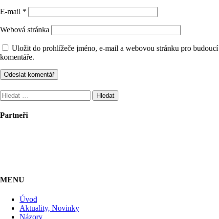
E-mail
*
Webová stránka
Uložit do prohlížeče jméno, e-mail a webovou stránku pro budoucí
komentáře.
Vyhledávání
Partneři
MENU
Úvod
Aktuality, Novinky
Názory