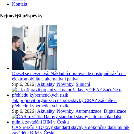
Kontakt
Nejnovější příspěvky
Diesel se nevzdává. Nákladní doprava ale postupně sází i na
elektromobilitu a alternativní paliva
Srp 6, 2026
|
Aktuality, Novinky
,
Silniční
Jak připravit organizaci na požadavky CRA? Začněte u
přehledu kybernetických rizik
Srp 6, 2026
|
Aktuality, Novinky
,
Automatizace, Digitalizace
ČAS rozšířila Datový standard stavby a dokončila další milník
zavádění BIM v Česku