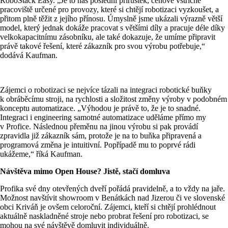
RoboStack Easy. „Je to náš poslední přírůstek, cenově vstřícné
pracoviště určené pro provozy, které si chtějí robotizaci vyzkoušet, a
přitom plně těžit z jejího přínosu. Úmyslně jsme ukázali výrazně větší
model, který jednak dokáže pracovat s většími díly a pracuje déle díky
velkokapacitnímu zásobníku, ale také dokazuje, že umíme připravit
právě takové řešení, které zákazník pro svou výrobu potřebuje,“
dodává Kaufman.
Zájemci o robotizaci se nejvíce tázali na integraci robotické buňky
k obráběcímu stroji, na rychlosti a složitost změny výroby v podobném
konceptu automatizace. „Výhodou je právě to, že je to snadné.
Integraci i engineering samotné automatizace uděláme přímo my
v Profice. Následnou přeměnu na jinou výrobu si pak provádí
zpravidla již zákazník sám, protože je na to buňka připravená a
programová změna je intuitivní. Popřípadě mu to poprvé rádi
ukážeme,“ říká Kaufman.
Návštěva mimo Open House? Jistě, stačí domluva
Profika své dny otevřených dveří pořádá pravidelně, a to vždy na jaře.
Možnost navštívit showroom v Benátkách nad Jizerou či ve slovenské
obci Kriváň je ovšem celoroční. Zájemci, kteří si chtějí prohlédnout
aktuálně naskladněné stroje nebo probrat řešení pro robotizaci, se
mohou na své návštěvě domluvit individuálně.