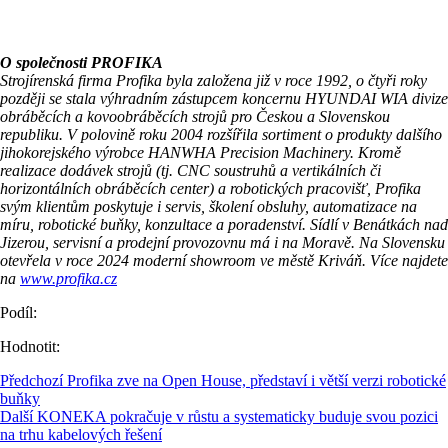
O společnosti PROFIKA
Strojírenská firma Profika byla založena již v roce 1992, o čtyři roky
později se stala výhradním zástupcem koncernu HYUNDAI WIA divize
obráběcích a kovoobráběcích strojů pro Českou a Slovenskou
republiku. V polovině roku 2004 rozšířila sortiment o produkty dalšího
jihokorejského výrobce HANWHA Precision Machinery. Kromě
realizace dodávek strojů (tj. CNC soustruhů a vertikálních či
horizontálních obráběcích center) a robotických pracovišť, Profika
svým klientům poskytuje i servis, školení obsluhy, automatizace na
míru, robotické buňky, konzultace a poradenství.
Sídlí v Benátkách nad
Jizerou, servisní a prodejní provozovnu má i na Moravě. Na Slovensku
otevřela v roce 2024 moderní showroom ve městě Kriváň.
Více najdete
na
www.profika.cz
Podíl:
Hodnotit:
Předchozí
Profika zve na Open House, představí i větší verzi robotické
buňky
Další
KONEKA pokračuje v růstu a systematicky buduje svou pozici
na trhu kabelových řešení