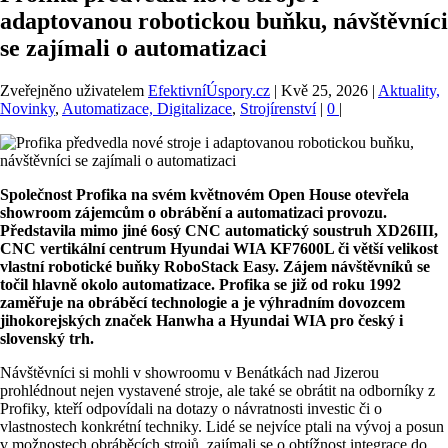
adaptovanou robotickou buňku, návštěvníci
se zajímali o automatizaci
Zveřejněno uživatelem
EfektivníÚspory.cz
|
Kvě 25, 2026
|
Aktuality,
Novinky
,
Automatizace, Digitalizace
,
Strojírenství
|
0
|
Společnost Profika na svém květnovém Open House otevřela
showroom zájemcům o obrábění a automatizaci provozu.
Představila mimo jiné 6osý CNC automatický soustruh XD26III,
CNC vertikální centrum Hyundai WIA KF7600L či větší velikost
vlastní robotické buňky RoboStack Easy. Zájem návštěvníků se
točil hlavně okolo automatizace. Profika se již od roku 1992
zaměřuje na obráběcí technologie a je výhradním dovozcem
jihokorejských značek Hanwha a Hyundai WIA pro český i
slovenský trh.
Návštěvníci si mohli v showroomu v Benátkách nad Jizerou
prohlédnout nejen vystavené stroje, ale také se obrátit na odborníky z
Profiky, kteří odpovídali na dotazy o návratnosti investic či o
vlastnostech konkrétní techniky. Lidé se nejvíce ptali na vývoj a posun
v možnostech obráběcích strojů, zajímali se o obtížnost integrace do