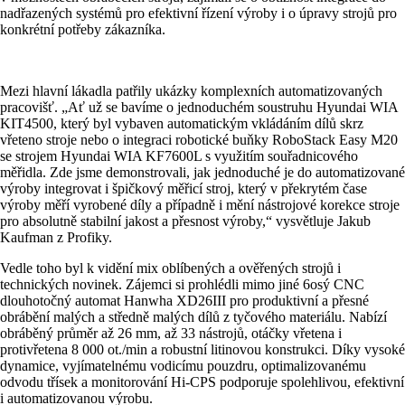
nadřazených systémů pro efektivní řízení výroby i o úpravy strojů pro
konkrétní potřeby zákazníka.
Mezi hlavní lákadla patřily ukázky komplexních automatizovaných
pracovišť. „Ať už se bavíme o jednoduchém soustruhu Hyundai WIA
KIT4500, který byl vybaven automatickým vkládáním dílů skrz
vřeteno stroje nebo o integraci robotické buňky RoboStack Easy M20
se strojem Hyundai WIA KF7600L s využitím souřadnicového
měřidla. Zde jsme demonstrovali, jak jednoduché je do automatizované
výroby integrovat i špičkový měřicí stroj, který v překrytém čase
výroby měří vyrobené díly a případně i mění nástrojové korekce stroje
pro absolutně stabilní jakost a přesnost výroby,“ vysvětluje Jakub
Kaufman z Profiky.
Vedle toho byl k vidění mix oblíbených a ověřených strojů i
technických novinek. Zájemci si prohlédli mimo jiné 6osý CNC
dlouhotočný automat Hanwha XD26III pro produktivní a přesné
obrábění malých a středně malých dílů z tyčového materiálu. Nabízí
obráběný průměr až 26 mm, až 33 nástrojů, otáčky vřetena i
protivřetena 8 000 ot./min a robustní litinovou konstrukci. Díky vysoké
dynamice, vyjímatelnému vodicímu pouzdru, optimalizovanému
odvodu třísek a monitorování Hi-CPS podporuje spolehlivou, efektivní
i automatizovanou výrobu.