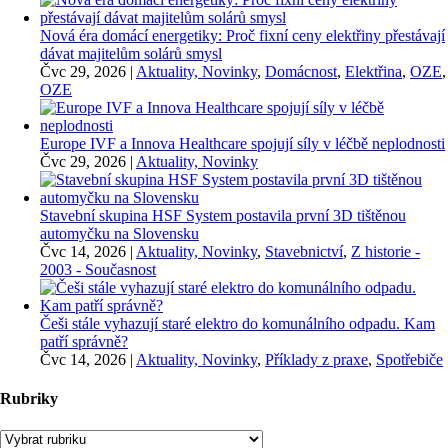
Nová éra domácí energetiky: Proč fixní ceny elektřiny přestávají
dávat majitelům solárů smysl
Čvc 29, 2026
|
Aktuality, Novinky
,
Domácnost
,
Elektřina
,
OZE
,
OZE
Europe IVF a Innova Healthcare spojují síly v léčbě neplodnosti
Čvc 29, 2026
|
Aktuality, Novinky
Stavební skupina HSF System postavila první 3D tištěnou
automyčku na Slovensku
Čvc 14, 2026
|
Aktuality, Novinky
,
Stavebnictví
,
Z historie -
2003 - Současnost
Češi stále vyhazují staré elektro do komunálního odpadu. Kam
patří správně?
Čvc 14, 2026
|
Aktuality, Novinky
,
Příklady z praxe
,
Spotřebiče
Rubriky
Rubriky