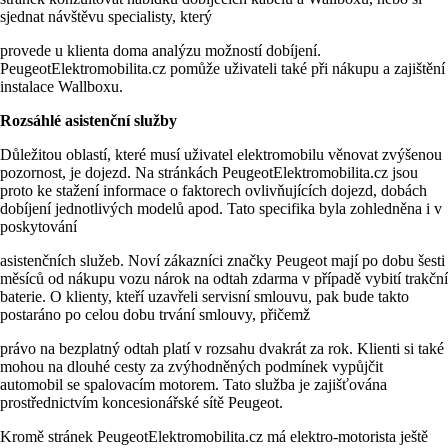
sjednat návštěvu specialisty, který
provede u klienta doma analýzu možností dobíjení.
PeugeotElektromobilita.cz pomůže uživateli také při nákupu a zajištění
instalace Wallboxu.
Rozsáhlé asistenční služby
Důležitou oblastí, které musí uživatel elektromobilu věnovat zvýšenou
pozornost, je dojezd. Na stránkách PeugeotElektromobilita.cz jsou
proto ke stažení informace o faktorech ovlivňujících dojezd, dobách
dobíjení jednotlivých modelů apod. Tato specifika byla zohledněna i v
poskytování
asistenčních služeb. Noví zákazníci značky Peugeot mají po dobu šesti
měsíců od nákupu vozu nárok na odtah zdarma v případě vybití trakční
baterie. O klienty, kteří uzavřeli servisní smlouvu, pak bude takto
postaráno po celou dobu trvání smlouvy, přičemž
právo na bezplatný odtah platí v rozsahu dvakrát za rok. Klienti si také
mohou na dlouhé cesty za zvýhodněných podmínek vypůjčit
automobil se spalovacím motorem. Tato služba je zajišťována
prostřednictvím koncesionářské sítě Peugeot.
Kromě stránek PeugeotElektromobilita.cz má elektro-motorista ještě