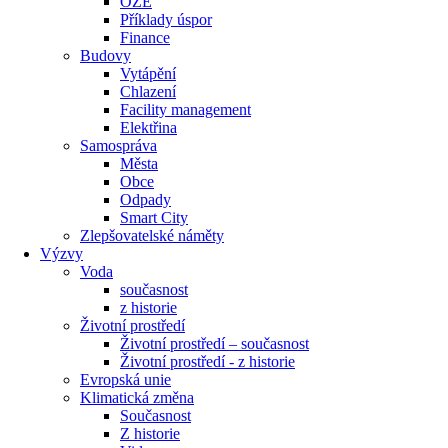
OZE
Příklady úspor
Finance
Budovy
Vytápění
Chlazení
Facility management
Elektřina
Samospráva
Města
Obce
Odpady
Smart City
Zlepšovatelské náměty
Výzvy
Voda
současnost
z historie
Životní prostředí
Životní prostředí – současnost
Životní prostředí ​- z historie
Evropská unie
Klimatická změna
Současnost
Z historie