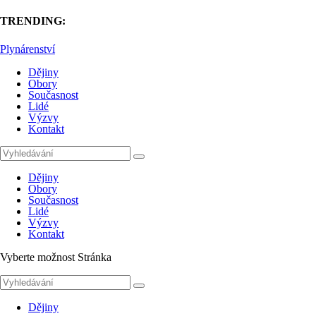
TRENDING:
Plynárenství
Dějiny
Obory
Současnost
Lidé
Výzvy
Kontakt
Dějiny
Obory
Současnost
Lidé
Výzvy
Kontakt
Vyberte možnost Stránka
Dějiny