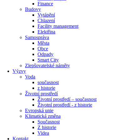
Finance
Budovy
Vytápění
Chlazení
Facility management
Elektřina
Samospráva
Města
Obce
Odpady
Smart City
Zlepšovatelské náměty
Výzvy
Voda
současnost
z historie
Životní prostředí
Životní prostředí – současnost
Životní prostředí ​- z historie
Evropská unie
Klimatická změna
Současnost
Z historie
Videa
Kontakt