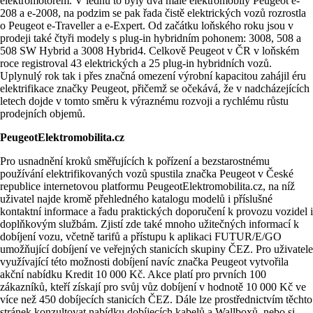
elektromotorem. V lednu to byly dva malé elektromobily Peugeot e-
208 a e-2008, na podzim se pak řada čistě elektrických vozů rozrostla
o Peugeot e-Traveller a e-Expert. Od začátku loňského roku jsou v
prodeji také čtyři modely s plug-in hybridním pohonem: 3008, 508 a
508 SW Hybrid a 3008 Hybrid4. Celkově Peugeot v ČR v loňském
roce registroval 43 elektrických a 25 plug-in hybridních vozů.
Uplynulý rok tak i přes značná omezení výrobní kapacitou zahájil éru
elektrifikace značky Peugeot, přičemž se očekává, že v nadcházejících
letech dojde v tomto směru k výraznému rozvoji a rychlému růstu
prodejních objemů.
PeugeotElektromobilita.cz
Pro usnadnění kroků směřujících k pořízení a bezstarostnému
používání elektrifikovaných vozů spustila značka Peugeot v České
republice internetovou platformu PeugeotElektromobilita.cz, na níž
uživatel najde kromě přehledného katalogu modelů i příslušné
kontaktní informace a řadu praktických doporučení k provozu vozidel i
doplňkovým službám. Zjistí zde také mnoho užitečných informací k
dobíjení vozu, včetně tarifů a přístupu k aplikaci FUTUR/E/GO
umožňující dobíjení ve veřejných stanicích skupiny ČEZ. Pro uživatele
využívající této možnosti dobíjení navíc značka Peugeot vytvořila
akční nabídku Kredit 10 000 Kč. Akce platí pro prvních 100
zákazníků, kteří získají pro svůj vůz dobíjení v hodnotě 10 000 Kč ve
více než 450 dobíjecích stanicích ČEZ. Dále lze prostřednictvím těchto
stránek konzultovat nabídku dobíjecích kabelů a Wallboxů, nebo si