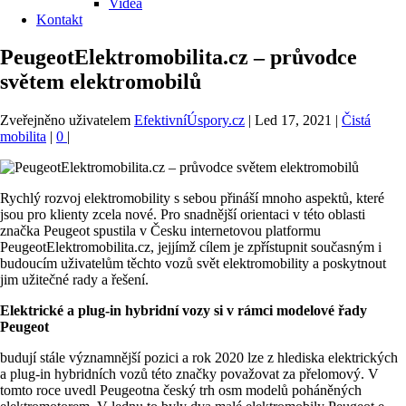
Videa
Kontakt
PeugeotElektromobilita.cz – průvodce
světem elektromobilů
Zveřejněno uživatelem
EfektivníÚspory.cz
|
Led 17, 2021
|
Čistá
mobilita
|
0
|
Rychlý rozvoj elektromobility s sebou přináší mnoho aspektů, které
jsou pro klienty zcela nové. Pro snadnější orientaci v této oblasti
značka Peugeot spustila v Česku internetovou platformu
PeugeotElektromobilita.cz, jejjímž cílem je zpřístupnit současným i
budoucím uživatelům těchto vozů svět elektromobility a poskytnout
jim užitečné rady a řešení.
Elektrické a plug-in hybridní vozy si v rámci modelové řady
Peugeot
budují stále významnější pozici a rok 2020 lze z hlediska elektrických
a plug-in hybridních vozů této značky považovat za přelomový. V
tomto roce uvedl Peugeotna český trh osm modelů poháněných