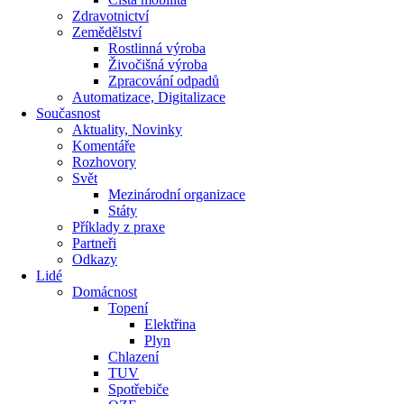
Zdravotnictví
Zemědělství
Rostlinná výroba
Živočišná výroba
Zpracování odpadů
Automatizace, Digitalizace
Současnost
Aktuality, Novinky
Komentáře
Rozhovory
Svět
Mezinárodní organizace
Státy
Příklady z praxe
Partneři
Odkazy
Lidé
Domácnost
Topení
Elektřina
Plyn
Chlazení
TUV
Spotřebiče