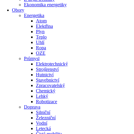
Ekonomika energetiky
Obory
Energetika
Atom
Elektřina
Plyn
Teplo
Uhlí
Ropa
OZE
Průmysl
Elektrotechnický
Strojírenství
Hutnictví
Stavebnictví
Zpracovatelský
Chemický
Lehký
Robotizace
Doprava
Silniční
Železniční
Vodní
Letecká
Čistá mobilita