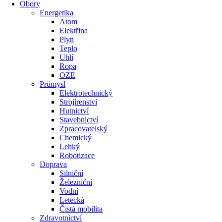
Obory
Energetika
Atom
Elektřina
Plyn
Teplo
Uhlí
Ropa
OZE
Průmysl
Elektrotechnický
Strojírenství
Hutnictví
Stavebnictví
Zpracovatelský
Chemický
Lehký
Robotizace
Doprava
Silniční
Železniční
Vodní
Letecká
Čistá mobilita
Zdravotnictví