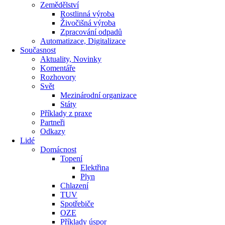
Zemědělství
Rostlinná výroba
Živočišná výroba
Zpracování odpadů
Automatizace, Digitalizace
Současnost
Aktuality, Novinky
Komentáře
Rozhovory
Svět
Mezinárodní organizace
Státy
Příklady z praxe
Partneři
Odkazy
Lidé
Domácnost
Topení
Elektřina
Plyn
Chlazení
TUV
Spotřebiče
OZE
Příklady úspor