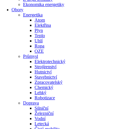
Ekonomika energetiky
Obory
Energetika
Atom
Elektřina
Plyn
Teplo
Uhlí
Ropa
OZE
Průmysl
Elektrotechnický
Strojírenství
Hutnictví
Stavebnictví
Zpracovatelský
Chemický
Lehký
Robotizace
Doprava
Silniční
Železniční
Vodní
Letecká
Čistá mobilita