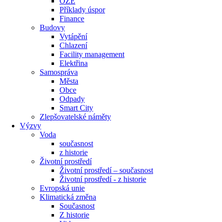
OZE
Příklady úspor
Finance
Budovy
Vytápění
Chlazení
Facility management
Elektřina
Samospráva
Města
Obce
Odpady
Smart City
Zlepšovatelské náměty
Výzvy
Voda
současnost
z historie
Životní prostředí
Životní prostředí – současnost
Životní prostředí ​- z historie
Evropská unie
Klimatická změna
Současnost
Z historie