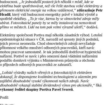
budoucnost.
„Je jednodušší postavit jich několik v místě, kde se
elektřina bude spotřebovávat, než vše řešit stavbou velké elektrárny a
přenosem elektrické energie na velkou vzdálenost,“
zdůrazňuje Petr
Hradil
, který vidí budoucnost energetiky právě v lokální výrobě a
spotřebě elektřiny.
„To je vize, kterou by se obnovitelné zdroje měly
ubírat. Fotovoltaické panely by se měly instalovat na nemovitosti
přímo ve městech. Lidé na tom pak velmi výrazně ušetří,“
dodává.
Elektrárny společnosti Portiva mají několik zásadních výhod. Letošní
epidemiologická situace v ČR, narozdíl od spousty jiných podniků,
jejich provoz neomezila. Chod obnovitelných zdrojů nevyžaduje
přítomnost velkého množství odborných pracovníků, kteří navíc
mohou pracovat samostatně. Je tak jednodušší dodržovat hygienická
nařízení. Portivě se navíc i přes omezení daná vládními nařízeními
podařilo domluvit výjimku s Ministerstvem průmyslu a obchodu
o příjezdech odborných pracovníků ze zahraničí.
„Loňské výsledky našich větrných a fotovoltaických elektráren
dokazují, že disponujeme kvalitními technologiemi a zázemím pro
zajištění dlouhodobé vysoké výkonnosti našich zdrojů. Navíc
dlouhodobě vykazují stabilní dividendový výnos pro akcionáře,“
říká
výkonný ředitel skupiny Portiva Pavel Svoreň
.
Podíl: