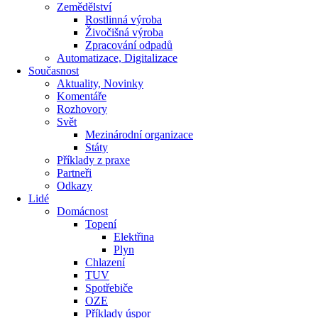
Zemědělství
Rostlinná výroba
Živočišná výroba
Zpracování odpadů
Automatizace, Digitalizace
Současnost
Aktuality, Novinky
Komentáře
Rozhovory
Svět
Mezinárodní organizace
Státy
Příklady z praxe
Partneři
Odkazy
Lidé
Domácnost
Topení
Elektřina
Plyn
Chlazení
TUV
Spotřebiče
OZE
Příklady úspor