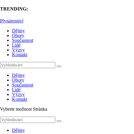
TRENDING:
Plynárenství
Dějiny
Obory
Současnost
Lidé
Výzvy
Kontakt
Dějiny
Obory
Současnost
Lidé
Výzvy
Kontakt
Vyberte možnost Stránka
Dějiny