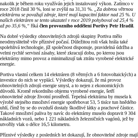
nakolik je během roku využíván jejich instalovaný výkon. Zatímco v
roce 2018 činil 30 %, loni se zvýšil na 31,31 %.
„Za dobrou větrnou
elektrárnu se považují zdroje, které mají kapacitní faktor nad 25 %. U
našich elektráren se tento ukazatel v roce 2019 pohyboval od 25,4 %
až po 35,6 %,“
říká
člen provozního oddělení Portivy Petr Hradil
.
Na dobré výsledky obnovitelných zdrojů skupiny Portiva mělo
neodmyslitelně vliv příznivé počasí. Důležitou roli však hrála také
spolehlivá technologie, jíž společnost disponuje, pravidelná údržba a
velmi rychlé servisní zásahy, které zkracují dobu, po kterou jsou
elektrárny mimo provoz a minimalizují tak ztrátu vyrobené elektrické
energie.
Portiva vlastní celkem 14 elektráren (8 větrných a 6 fotovoltaických) a
investice do nich se vyplácí. Výsledky dokazují, že má provoz
obnovitelných zdrojů energie smysl, a to nejen z ekonomických
důvodů. Kromě rekordního objemu vyrobené energie, šetří
obnovitelné zdroje životní prostředí. Tepelná elektrárna by musela k
výrobě stejného množství energie spotřebovat 53, 5 tisíce tun hnědého
uhlí, čímž by se do ovzduší dostaly škodlivé látky a prachové částice.
Takové množství paliva by navíc do elektrárny muselo dopravit 9 304
nákladních vozů, nebo 1 221 nákladních železničních vagónů, jež by
utvořily vlak o délce 16,5 kilometru.
Příznivé výsledky z posledních let dokazují, že obnovitelné zdroje mají