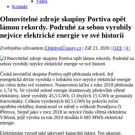
Videa
Kontakt
Obnovitelné zdroje skupiny Portiva opět
lámou rekordy. Podruhé za sebou vyrobily
nejvíce elektrické energie ve své historii
Zveřejněno uživatelem
EfektivníÚspory.cz
|
Zář 23, 2020
|
OZE
|
0
|
Česká investiční skupina Portiva opět překonala rekord. Její
energetická divize vyrobila v loňském roce nejvíce elektrické energie
za celou dobu své existence. Nastavenou laťku z roku 2018 překonala
o 1,74 %. Ve výrobě zelené energie dominovaly především větrné
elektrárny, které vyrobily 45,5 GWh. O zbylých 15 GWh se postaraly
fotovoltaiky. Celkem vyrobených 60,5 GWh by pokrylo roční
spotřebu elektřiny domácností ve městě o velikosti Prostějova či
Přerova. Stejně jako v roce 2018 se nejvíce činila větrná elektrárna
Vítězná, jejíž výroba za rok 2019 dosáhla 6 685 MWh elektrické
energie.
Elektrárnám vzrostl také takzvaný kapacitní faktor. Ten ukazuje,