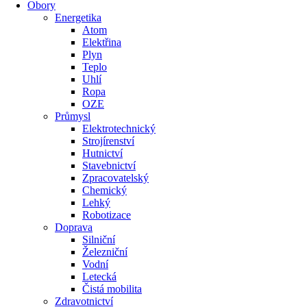
Obory
Energetika
Atom
Elektřina
Plyn
Teplo
Uhlí
Ropa
OZE
Průmysl
Elektrotechnický
Strojírenství
Hutnictví
Stavebnictví
Zpracovatelský
Chemický
Lehký
Robotizace
Doprava
Silniční
Železniční
Vodní
Letecká
Čistá mobilita
Zdravotnictví