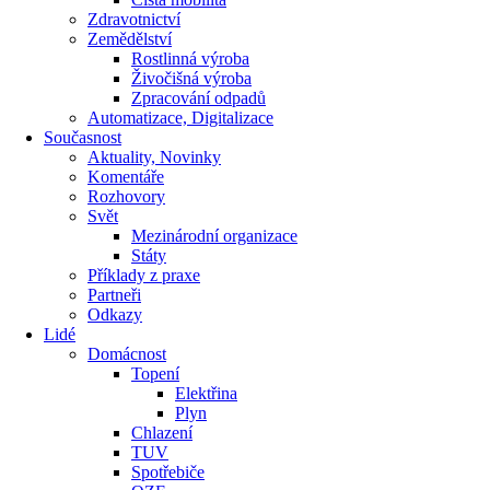
Zdravotnictví
Zemědělství
Rostlinná výroba
Živočišná výroba
Zpracování odpadů
Automatizace, Digitalizace
Současnost
Aktuality, Novinky
Komentáře
Rozhovory
Svět
Mezinárodní organizace
Státy
Příklady z praxe
Partneři
Odkazy
Lidé
Domácnost
Topení
Elektřina
Plyn
Chlazení
TUV
Spotřebiče