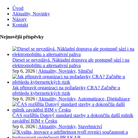
Úvod
Aktuality, Novinky
Názory
Kontakt
Nejnovější příspěvky
Diesel se nevzdává. Nákladní doprava ale postupně sází i na
elektromobilitu a alternativní paliva
Srp 6, 2026
|
Aktuality, Novinky
,
Silniční
Jak připravit organizaci na požadavky CRA? Začněte u
přehledu kybernetických rizik
Srp 6, 2026
|
Aktuality, Novinky
,
Automatizace, Digitalizace
ČAS rozšířila Datový standard stavby a dokončila další milník
zavádění BIM v Česku
Srp 6, 2026
|
Aktuality, Novinky
,
Stavebnictví