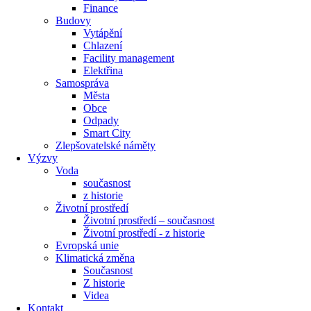
Finance
Budovy
Vytápění
Chlazení
Facility management
Elektřina
Samospráva
Města
Obce
Odpady
Smart City
Zlepšovatelské náměty
Výzvy
Voda
současnost
z historie
Životní prostředí
Životní prostředí – současnost
Životní prostředí ​- z historie
Evropská unie
Klimatická změna
Současnost
Z historie
Videa
Kontakt