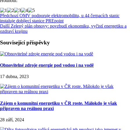
Hodnotit:
Předchozí
OMV podporuje elektromobilitu, u 44 čerpacích stanic
instaluje dobíjecí stanice PREpoint
Další
Zelený plán obnovy: povzbudí ekonomiku, vyčistí energetiku a
ozdraví krajinu
Související příspěvky
Obnovitelné zdroje energie pod vodou i na vodě
17 dubna, 2023
Zájem o komunitní energetiku v ČR roste. Málokdo je však
připraven na reálnou praxi
28 září, 2024