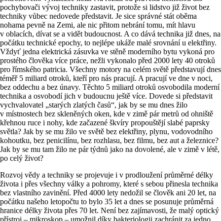
pochybovači vývoj techniky zastavit, protože si lidstvo již život bez
techniky vůbec nedovede představit. Je sice správné stát oběma
nohama pevně na Zemi, ale nic přitom nebrání tomu, mít hlavu
v oblacích, dívat se a vidět budoucnost. A co dává technika již dnes, na
počátku technické epochy, to nejlépe ukáže malé srovnání u elektřiny.
Vždyť jedna elektrická zásuvka ve stěně moderního bytu vykoná pro
prostého člověka více práce, nežli vykonalo před 2000 lety 40 otroků
pro římského patricia. Všechny motory na celém světě představují dnes
téměř 5 miliard otroků, kteří pro nás pracují. A pracují ve dne v noci,
bez oddechu a bez únavy. Těchto 5 miliard otroků osvobodila moderní
technika a osvobodí jich v budoucnu ještě více. Dovede si představit
vychvalovatel „starých zlatých časů“, jak by se mu dnes žilo
v místnostech bez skleněných oken, kde v zimě pár metrů od ohniště
křehnou ruce i nohy, kde začazené škvíry propouštějí slabé paprsky
světla? Jak by se mu žilo ve světě bez elektřiny, plynu, vodovodního
kohoutku, bez penicilínu, bez rozhlasu, bez filmu, bez aut a železnice?
Jak by se mu tam žilo ne pár týdnů jako na dovolené, ale v zimě v létě,
po celý život?
Rozvoj vědy a techniky se projevuje i v prodloužení průměrné délky
života i přes všechny války a pohromy, které s sebou přinesla technika
bez vlastního zavinění. Před 4000 lety nedožil se člověk ani 20 let, na
počátku našeho letopočtu to bylo 35 let a dnes se posunuje průměrná
hranice délky života přes 70 let. Není bez zajímavosti, že malý optický
přístroj – mikroskop – umožnil díky bakteriologii zachránit za jedno