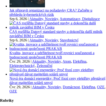
Jak připravit organizaci na požadavky CRA? Začněte u
přehledu kybernetických rizik
Srp 6, 2026
|
Aktuality, Novinky
,
Automatizace, Digitalizace
ČAS rozšířila Datový standard stavby a dokončila další milník
zavádění BIM v Česku
Srp 6, 2026
|
Aktuality, Novinky
,
Stavebnictví
Kvalita, inovace a udržitelnost tvoří rovnici současnosti a
budoucnosti společnosti PRAKAB
Čvc 29, 2026
|
Aktuality, Novinky
,
Atom
,
Elektřina
,
Elektrotechnický
,
Železniční
Nová éra domácí energetiky: Proč fixní ceny elektřiny přestávají
dávat majitelům solárů smysl
Čvc 29, 2026
|
Aktuality, Novinky
,
Domácnost
,
Elektřina
,
OZE
,
OZE
Rubriky