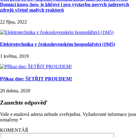
Domácí know-how je klíčové i pro výstavbu nových jaderných
zdrojů včetně malých reaktorů
22 října, 2022
Elektrotechnika v československém hospodářství (1945)
1 května, 2019
Příkaz dne: ŠETŘIT PROUDEM!
20 dubna, 2020
Zanechte odpověď
Vaše e-mailová adresa nebude zveřejněna.
Vyžadované informace jsou
označeny
*
KOMENTÁŘ