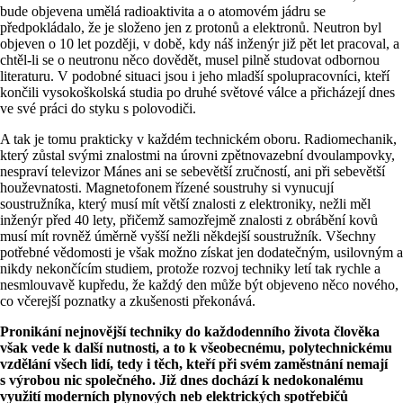
bude objevena umělá radioaktivita a o atomovém jádru se
předpokládalo, že je složeno jen z protonů a elektronů. Neutron byl
objeven o 10 let později, v době, kdy náš inženýr již pět let pracoval, a
chtěl-li se o neutronu něco dovědět, musel pilně studovat odbornou
literaturu. V podobné situaci jsou i jeho mladší spolupracovníci, kteří
končili vysokoškolská studia po druhé světové válce a přicházejí dnes
ve své práci do styku s polovodiči.
A tak je tomu prakticky v každém technickém oboru. Radiomechanik,
který zůstal svými znalostmi na úrovni zpětnovazební dvoulampovky,
nespraví televizor Mánes ani se sebevětší zručností, ani při sebevětší
houževnatosti. Magnetofonem řízené soustruhy si vynucují
soustružníka, který musí mít větší znalosti z elektroniky, nežli měl
inženýr před 40 lety, přičemž samozřejmě znalosti z obrábění kovů
musí mít rovněž úměrně vyšší nežli někdejší soustružník. Všechny
potřebné vědomosti je však možno získat jen dodatečným, usilovným a
nikdy nekončícím studiem, protože rozvoj techniky letí tak rychle a
nesmlouvavě kupředu, že každý den může být objeveno něco nového,
co včerejší poznatky a zkušenosti překonává.
Pronikání nejnovější techniky do každodenního života člověka
však vede k další nutnosti, a to k všeobecnému, polytechnickému
vzdělání všech lidí, tedy i těch, kteří při svém zaměstnání nemají
s výrobou nic společného. Již dnes dochází k nedokonalému
využití moderních plynových neb elektrických spotřebičů