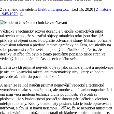
Zveřejněno uživatelem
EfektivníÚspory.cz
|
Led 16, 2020
|
Z historie -
1945-1970
|
0
|
Vědecký a technický rozvoj dosahuje v epoše kosmických raket
takového tempa, že senzační objevy minulého roku jsou dnes již
přikryty závějemi času. Fotografie odvrácené strany Měsíce, pořízené
sovětskou raketou a předané radiotelegraficky na Zem, soustředily na
sebe pozornost celého světa na pouhých několik dnů přes to, že
desítky let před tím bylo o tomto problému popsáno tisíce stran ve
vědeckých i populárních časopisech celého světa.
Lidé si zvykli přijímat největší objevy jako samozřejmost a nepřekvapí
je nic, ani kosmická raketa, ani matematický stroj, který za hodinu
provede až miliardu početních úkonů.
A nejen že se lidé naučili přijímat nejnovější vědecké a technické
vymoženosti jako samozřejmost, ale mnohé z nich ani nenapadne, že i
oni mají vůči moderní technice určité povinnosti. Vytvořili si
představu, že v budoucnosti postačí stisknout pár tlačítek a všechno
udělají automaty. Kdo tyto automaty postaví, kdo je bude opravovat a
udržovat, s tím už si hlavu nelámou. Těší se, že se nebudou muset učit
cizím jazykům – protože to obstarají překladové stroje, domnívají se,