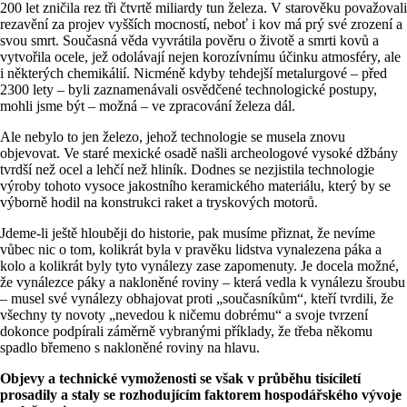
200 let zničila rez tři čtvrtě miliardy tun železa. V starověku považovali
rezavění za projev vyšších mocností, neboť i kov má prý své zrození a
svou smrt. Současná věda vyvrátila pověru o životě a smrti kovů a
vytvořila ocele, jež odolávají nejen korozívnímu účinku atmosféry, ale
i některých chemikálií. Nicméně kdyby tehdejší metalurgové – před
2300 lety – byli zaznamenávali osvědčené technologické postupy,
mohli jsme být – možná – ve zpracování železa dál.
Ale nebylo to jen železo, jehož technologie se musela znovu
objevovat. Ve staré mexické osadě našli archeologové vysoké džbány
tvrdší než ocel a lehčí než hliník. Dodnes se nezjistila technologie
výroby tohoto vysoce jakostního keramického materiálu, který by se
výborně hodil na konstrukci raket a tryskových motorů.
Jdeme-li ještě hlouběji do historie, pak musíme přiznat, že nevíme
vůbec nic o tom, kolikrát byla v pravěku lidstva vynalezena páka a
kolo a kolikrát byly tyto vynálezy zase zapomenuty. Je docela možné,
že vynálezce páky a nakloněné roviny – která vedla k vynálezu šroubu
– musel své vynálezy obhajovat proti „současníkům“, kteří tvrdili, že
všechny ty novoty „nevedou k ničemu dobrému“ a svoje tvrzení
dokonce podpírali záměrně vybranými příklady, že třeba někomu
spadlo břemeno s nakloněné roviny na hlavu.
Objevy a technické vymoženosti se však v průběhu tisíciletí
prosadily a staly se rozhodujícím faktorem hospodářského vývoje