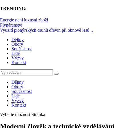
TRENDING:
Energie není luxusní zboží
Plynárenství
Využití pionýrských druhů dřevin při obnově lesů...
Dějiny
Obory
Současnost
Lidé
Výzvy
Kontakt
Dějiny
Obory
Současnost
Lidé
Výzvy
Kontakt
Vyberte možnost Stránka
Moderní člověk a technické vzdělávání