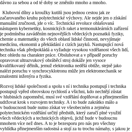
dávno za sebou a od té doby se změnilo mnoho a mnoho.
Klubovní dílny a kroužky kutilů jsou jednou cestou jak ze
začarovaného kruhu polytechnické výchovy. Ale nejde jen o získání
manuální zručnosti, jde o víc. Technická revoluce ohlašovaná
nástupem kybernetiky, kosmických raket a termonukleárních zařízení
je podmíněna zaváděním nejnovějších vědeckých poznatků fyziky,
chemie a matematiky do všech oblastí lidské činnosti, nevyjímaje
medicínu, ekonomii a překládání z cizích jazyků. Nastupující nová
technika však předpokládá a vyžaduje vysokou vzdělanost všech lidí,
bez ohledu na charakter práce. Obsluhovat a v případě poruchy
opravovat ultrazvukový obráběcí stroj dokáže jen vysoce
kvalifikovaný dělník, jemuž elektronika nedělá obtíže, stejně jako
nalézt poruchu v synchrocyklotronu může jen elektromechanik se
znalostmi inženýra a fyzika.
Rozvoj lidské společnosti a spolu s ní i technika postupují i technika
postupují vpřed obrovskou rychlostí a všichni, kdo nechtějí zůstat
v hlubinách zapomnění, musí své vzdělání doplňovat a přinejmenším
udržovat krok s rozvojem techniky. A i to bude zakrátko málo a
v budoucnosti bude nutno získat ve všeobecném a zejména
polytechnickém vzdělání určitý předstih, který zaručí plné využití
všech vědeckých a technických objevů, jichž bude v budoucnu
mnohem více než dnes. A to je bezesporu pro nás pro všechny
vyhlídka přinejmenším radostná a stojí za tu trochu námahy, s jakou je