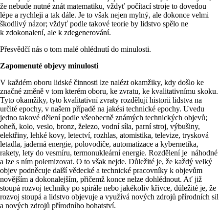
že nebude nutné znát matematiku, vždyť počítací stroje to dovedou
lépe a rychleji a tak dále. Je to však nejen mylný, ale dokonce velmi
škodlivý názor; vždyť podle takové teorie by lidstvo spělo ne
k zdokonalení, ale k zdegenerování.
Přesvědčí nás o tom malé ohlédnutí do minulosti.
Zapomenuté objevy minulosti
V každém oboru lidské činnosti lze nalézt okamžiky, kdy došlo ke
značné změně v tom kterém oboru, ke zvratu, ke kvalitativnímu skoku.
Tyto okamžiky, tyto kvalitativní zvraty rozdělují historii lidstva na
určité epochy, v našem případě na jakési technické epochy. Uvedu
jedno takové dělení podle všeobecně známých technických objevů;
oheň, kolo, veslo, bronz, železo, vodní síla, parní stroj, výbušiny,
elektřiny, lehké kovy, letectví, rozhlas, atomistika, televize, trysková
letadla, jaderná energie, polovodiče, automatizace a kybernetika,
rakety, lety do vesmíru, termonukleární energie. Rozdělení je náhodné
a lze s ním polemizovat. O to však nejde. Důležité je, že každý velký
objev podněcuje další vědecké a technické pracovníky k objevům
novějším a dokonalejším, přičemž konce nelze dohlédnout. Ať již
stoupá rozvoj techniky po spirále nebo jakékoliv křivce, důležité je, že
rozvoj stoupá a lidstvo objevuje a využívá nových zdrojů přírodních sil
a nových zdrojů přírodního bohatství.