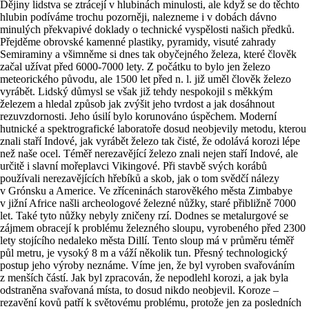
Dějiny lidstva se ztrácejí v hlubinách minulosti, ale když se do těchto
hlubin podíváme trochu pozorněji, nalezneme i v dobách dávno
minulých překvapivé doklady o technické vyspělosti našich předků.
Přejděme obrovské kamenné plastiky, pyramidy, visuté zahrady
Semiraminy a všimněme si dnes tak obyčejného železa, které člověk
začal užívat před 6000-7000 lety. Z počátku to bylo jen železo
meteorického původu, ale 1500 let před n. l. již uměl člověk železo
vyrábět. Lidský důmysl se však již tehdy nespokojil s měkkým
železem a hledal způsob jak zvýšit jeho tvrdost a jak dosáhnout
rezuvzdornosti. Jeho úsilí bylo korunováno úspěchem. Moderní
hutnické a spektrografické laboratoře dosud neobjevily metodu, kterou
znali staří Indové, jak vyrábět železo tak čisté, že odolává korozi lépe
než naše ocel. Téměř nerezavějící železo znali nejen staří Indové, ale
určitě i slavní mořeplavci Vikingové. Při stavbě svých korábů
používali nerezavějících hřebíků a skob, jak o tom svědčí nálezy
v Grónsku a Americe. Ve zříceninách starověkého města Zimbabye
v jižní Africe našli archeologové železné nůžky, staré přibližně 7000
let. Také tyto nůžky nebyly zničeny rzí. Dodnes se metalurgové se
zájmem obracejí k problému železného sloupu, vyrobeného před 2300
lety stojícího nedaleko města Dillí. Tento sloup má v průměru téměř
půl metru, je vysoký 8 m a váží několik tun. Přesný technologický
postup jeho výroby neznáme. Víme jen, že byl vyroben svařováním
z menších částí. Jak byl zpracován, že nepodlehl korozi, a jak byla
odstraněna svařovaná místa, to dosud nikdo neobjevil. Koroze –
rezavění kovů patří k světovému problému, protože jen za posledních