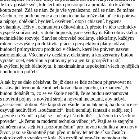
Je to v postatě svět, kde technika prostoupila a pronikla do každého
kouta země. Zdá se nám, že je vše vynalezeno, zdá se nám, že máme
všechno, co potřebujeme a co nám technika může dát, ať je to potrava
a nápoje, oblékání, bydlení, osvětlení, otop i chlazení, hygiena
s vitamíny, léčivy i ochranným očkováním. A přesto i v této technicky
vyspělé současnosti, v době hojnosti, jsme svědky dalšího obrovského
technického rozvoje. Staví se obrovské ocelárny, elektrárny, každým
rokem se zvyšuje produktivita práce a perspektivní plány udávají
budoucí průmyslovou produkci v číslech, které lze právem nazvat
astronomická. Všechny ty ocelárny, elektrárny a konzervárny budou
vyrábět ocel, elektřinu a potraviny jen a jen ku prospěchu lidí,
k zvýšení jejich blahobytu, k maximálnímu uspokojení všech nynějších
i budoucích potřeb.
A tak by se dalo očekávat, že již dnes se lidé začnou připravovat na
nastávající termonukleární neb kosmickou epochu, to znamená, že
budou dohánět to, co se ve škole neučili, že se budou seznamovat
s novými pojmy, s novými stroji a novými metodami, aby nebyli
„zaskočeni“ dobou. Ale kupodivu všude tomu tak není, ba dokonce se
ozývají nedůvěřiví „součastníci“, kteří nemilují fantazii a raději stojí
„pevně na Zemi“ a ptají se – někdy i škodolibě – „k čemu to všechno
povede“, „k čemu ta moderní technika vůbec je“. Ptají se se stejným
záměrem a se stejným „pozoruměním“ pro novou techniku a pro nový
život, jako se škodolibě ptali před milióny let tehdejší současníci
pokrokového vynálezce kola. Na rozdíl od pravěku nemohou tito