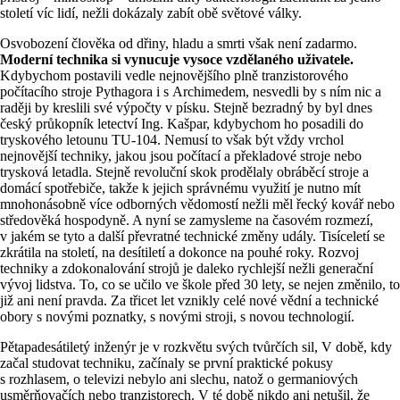
století víc lidí, nežli dokázaly zabít obě světové války.
Osvobození člověka od dřiny, hladu a smrti však není zadarmo.
Moderní technika si vynucuje vysoce vzdělaného uživatele.
Kdybychom postavili vedle nejnovějšího plně tranzistorového
počítacího stroje Pythagora i s Archimedem, nesvedli by s ním nic a
raději by kreslili své výpočty v písku. Stejně bezradný by byl dnes
český průkopník letectví Ing. Kašpar, kdybychom ho posadili do
tryskového letounu TU-104. Nemusí to však být vždy vrchol
nejnovější techniky, jakou jsou počítací a překladové stroje nebo
trysková letadla. Stejně revoluční skok prodělaly obráběcí stroje a
domácí spotřebiče, takže k jejich správnému využití je nutno mít
mnohonásobně více odborných vědomostí nežli měl řecký kovář nebo
středověká hospodyně. A nyní se zamysleme na časovém rozmezí,
v jakém se tyto a další převratné technické změny udály. Tisíceletí se
zkrátila na století, na desítiletí a dokonce na pouhé roky. Rozvoj
techniky a zdokonalování strojů je daleko rychlejší nežli generační
vývoj lidstva. To, co se učilo ve škole před 30 lety, se nejen změnilo, to
již ani není pravda. Za třicet let vznikly celé nové vědní a technické
obory s novými poznatky, s novými stroji, s novou technologií.
Pětapadesátiletý inženýr je v rozkvětu svých tvůrčích sil, V době, kdy
začal studovat techniku, začínaly se první praktické pokusy
s rozhlasem, o televizi nebylo ani slechu, natož o germaniových
usměrňovačích nebo tranzistorech. V té době nikdo ani netušil, že