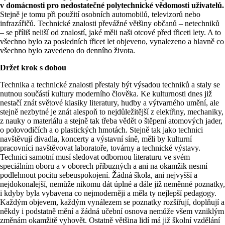
v domácnosti pro nedostatečné polytechnické vědomosti uživatelů.
Stejně je tomu při použití osobních automobilů, televizorů nebo
infrazářičů. Technické znalosti převážné většiny občanů – netechniků
– se příliš neliší od znalostí, jaké měli naši otcové před třiceti lety. A to
všechno bylo za posledních třicet let objeveno, vynalezeno a hlavně co
všechno bylo zavedeno do denního života.
Držet krok s dobou
Technika a technické znalosti přestaly být výsadou techniků a staly se
nutnou součástí kultury moderního člověka. Ke kulturnosti dnes již
nestačí znát světové klasiky literatury, hudby a výtvarného umění, ale
stejně nezbytné je znát alespoň to nejdůležitější z elektřiny, mechaniky,
z nauky o materiálu a stejně tak třeba vědět o štěpení atomových jader,
o polovodičích a o plastických hmotách. Stejně tak jako technici
navštěvují divadla, koncerty a výstavní síně, měli by kulturní
pracovníci navštěvovat laboratoře, továrny a technické výstavy.
Technici samotní musí sledovat odbornou literaturu ve svém
speciálním oboru a v oborech příbuzných a ani na okamžik nesmí
podlehnout pocitu sebeuspokojení. Žádná škola, ani nejvyšší a
nejdokonalejší, nemůže nikomu dát úplné a dále již neměnné poznatky,
i kdyby byla vybavena co nejmoderněji a měla ty nejlepší pedagogy.
Každým objevem, každým vynálezem se poznatky rozšiřují, doplňují a
někdy i podstatně mění a žádná učební osnova nemůže všem vzniklým
změnám okamžitě vyhovět. Ostatně většina lidí má již školní vzdělání