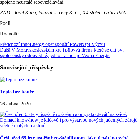
spojeno neustálé sebevzdělávání.
RNDr. Josef Kuba, laureát st. ceny K. G., XX století, Orbis 1960
Podíl:
Hodnotit:
Předchozí
InnoEnergy opět spouští PowerUp! Výzvu
Další
V Moravskoslezském kraji přibývá firem, které se cítí být
společensky odpovědné, jednou z nich je Veolia Energie
Související příspěvky
Teplo bez kouře
26 dubna, 2020
Češi před 65 lety úspěšně rozštěpili atom, jako devátí na světě.