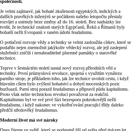
společnosti.
Je velmi zajímavé, jak bohaté zkušenosti egyptských, indických a
dalších pravěkých inženýrů se počátkem našeho letopočtu přestaly
rozvíjet a ustrnuly beze změny až do 16. století. Bez nadsázky lze
tvrdit, že technické znalosti starých Egypťanů, Řeků a Římanů byly
bohatší nežli Evropanů v raném údobí feudalismu.
O potlačení rozvoje vědy a techniky se velmi zasloužila církev, které se
podařilo nejen znemožnit jakýkoliv vědecký rozvoj, ale její zaslepení
služebníci zničili i nenahraditelné písemné památky o starověké
technice.
Teprve v šestnáctém století nastal nový rozvoj přírodních věd a
techniky. První průmyslová revoluce, spojená s využitím vynálezu
parního stroje, je příkladem toho, jak lze technice uvolnit cestu, i když
hlavním cílem bylo zvýšení bohatství a dobytí mocenských pozic
buržoazií. Parní stroj porazil feudalismus a připravil půdu kapitalismu.
Proto však nelze technickou revoluci považovat za reakční.
Kapitalismus byl ve své prvé fázi bezesporu pokrokovější nežli
feudalismu, i když nakonec ve vykořisťování pracující třídy daleko
předčil středověký feudalismus.
Moderní život má své nároky
Dnes žijeme ve světě, který se podstatně liší od světa před tisícem let.