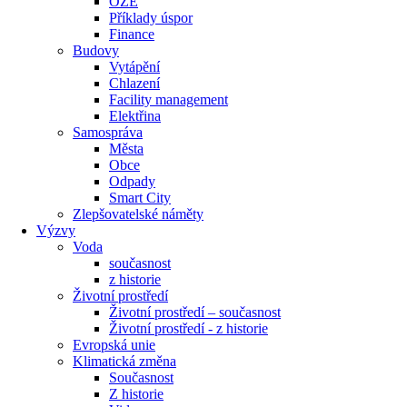
OZE
Příklady úspor
Finance
Budovy
Vytápění
Chlazení
Facility management
Elektřina
Samospráva
Města
Obce
Odpady
Smart City
Zlepšovatelské náměty
Výzvy
Voda
současnost
z historie
Životní prostředí
Životní prostředí – současnost
Životní prostředí ​- z historie
Evropská unie
Klimatická změna
Současnost
Z historie