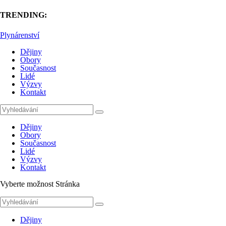
TRENDING:
Plynárenství
Dějiny
Obory
Současnost
Lidé
Výzvy
Kontakt
Dějiny
Obory
Současnost
Lidé
Výzvy
Kontakt
Vyberte možnost Stránka
Dějiny