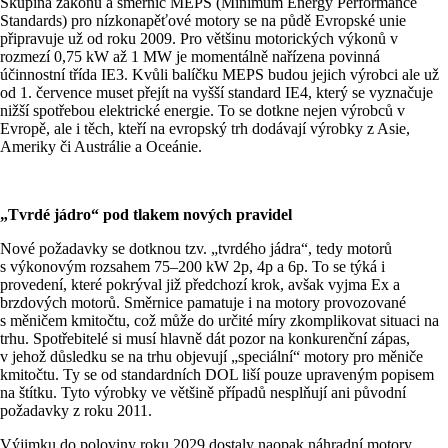
Skupina zákonů a směrnic MEPS (Minimum Energy Performance
Standards) pro nízkonapěťové motory se na půdě Evropské unie
připravuje už od roku 2009. Pro většinu motorických výkonů v
rozmezí 0,75 kW až 1 MW je momentálně nařízena povinná
účinnostní třída IE3. Kvůli balíčku MEPS budou jejich výrobci ale už
od 1. července muset přejít na vyšší standard IE4, který se vyznačuje
nižší spotřebou elektrické energie. To se dotkne nejen výrobců v
Evropě, ale i těch, kteří na evropský trh dodávají výrobky z Asie,
Ameriky či Austrálie a Oceánie.
„Tvrdé jádro“ pod tlakem nových pravidel
Nové požadavky se dotknou tzv. „tvrdého jádra“, tedy motorů
s výkonovým rozsahem 75–200 kW 2p, 4p a 6p. To se týká i
provedení, které pokrýval již předchozí krok, avšak vyjma Ex a
brzdových motorů. Směrnice pamatuje i na motory provozované
s měničem kmitočtu, což může do určité míry zkomplikovat situaci na
trhu. Spotřebitelé si musí hlavně dát pozor na konkurenční zápas,
v jehož důsledku se na trhu objevují „speciální“ motory pro měniče
kmitočtu. Ty se od standardních DOL liší pouze upraveným popisem
na štítku. Tyto výrobky ve většině případů nesplňují ani původní
požadavky z roku 2011.
Výjimku do poloviny roku 2029 dostaly naopak náhradní motory.