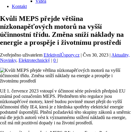
Videa
Kontakt
Kvůli MEPS přejde většina
nízkonapěťových motorů na vyšší
účinnostní třídu. Změna sníží náklady na
energie a prospěje i životnímu prostředí
Zveřejněno uživatelem
EfektivníÚspory.cz
|
Čvn 30, 2023
|
Aktuality,
Novinky
,
Elektrotechnický
|
0
|
Už 1. července 2023 vstoupí v účinnost série právních předpisů EU
známá pod označením MEPS. Předmětem této regulace jsou
nízkonapěťové motory, které budou povinně muset přejít do vyšší
účinnostní třídy IE4, která je z hlediska spotřeby elektrické energie
podstatně úspornější. Plnění požadavků této skupiny zákonů a směrnic
má dle jejich autorů vést k významnému snížení nákladů na energie,
což má mít pozitivní dopady i na životní prostředí.