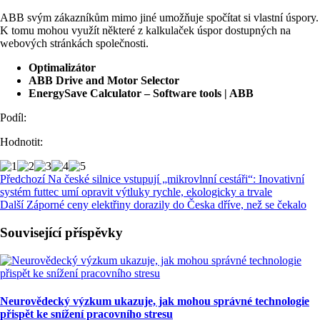
ABB svým zákazníkům mimo jiné umožňuje spočítat si vlastní úspory.
K tomu mohou využít některé z kalkulaček úspor dostupných na
webových stránkách společnosti.
Optimalizátor
ABB Drive and Motor Selector
EnergySave Calculator – Software tools | ABB
Podíl:
Hodnotit:
Předchozí
Na české silnice vstupují „mikrovlnní cestáři“: Inovativní
systém futtec umí opravit výtluky rychle, ekologicky a trvale
Další
Záporné ceny elektřiny dorazily do Česka dříve, než se čekalo
Související příspěvky
Neurovědecký výzkum ukazuje, jak mohou správné technologie
přispět ke snížení pracovního stresu