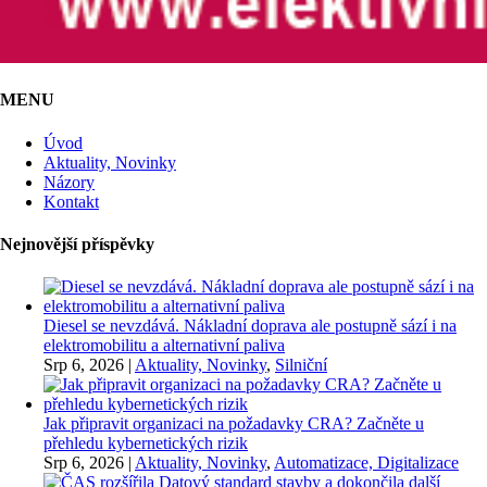
MENU
Úvod
Aktuality, Novinky
Názory
Kontakt
Nejnovější příspěvky
Diesel se nevzdává. Nákladní doprava ale postupně sází i na
elektromobilitu a alternativní paliva
Srp 6, 2026
|
Aktuality, Novinky
,
Silniční
Jak připravit organizaci na požadavky CRA? Začněte u
přehledu kybernetických rizik
Srp 6, 2026
|
Aktuality, Novinky
,
Automatizace, Digitalizace