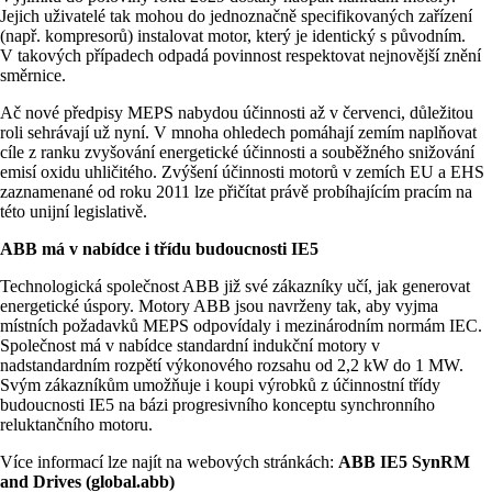
Jejich uživatelé tak mohou do jednoznačně specifikovaných zařízení
(např. kompresorů) instalovat motor, který je identický s původním.
V takových případech odpadá povinnost respektovat nejnovější znění
směrnice.
Ač nové předpisy MEPS nabydou účinnosti až v červenci, důležitou
roli sehrávají už nyní. V mnoha ohledech pomáhají zemím naplňovat
cíle z ranku zvyšování energetické účinnosti a souběžného snižování
emisí oxidu uhličitého. Zvýšení účinnosti motorů v zemích EU a EHS
zaznamenané od roku 2011 lze přičítat právě probíhajícím pracím na
této unijní legislativě.
ABB má v nabídce i třídu budoucnosti IE5
Technologická společnost ABB již své zákazníky učí, jak generovat
energetické úspory. Motory ABB jsou navrženy tak, aby vyjma
místních požadavků MEPS odpovídaly i mezinárodním normám IEC.
Společnost má v nabídce standardní indukční motory v
nadstandardním rozpětí výkonového rozsahu od 2,2 kW do 1 MW.
Svým zákazníkům umožňuje i koupi výrobků z účinnostní třídy
budoucnosti IE5 na bázi progresivního konceptu synchronního
reluktančního motoru.
Více informací lze najít na webových stránkách:
ABB IE5 SynRM
and Drives (global.abb)