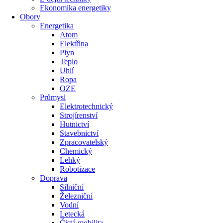
Ekonomika energetiky
Obory
Energetika
Atom
Elektřina
Plyn
Teplo
Uhlí
Ropa
OZE
Průmysl
Elektrotechnický
Strojírenství
Hutnictví
Stavebnictví
Zpracovatelský
Chemický
Lehký
Robotizace
Doprava
Silniční
Železniční
Vodní
Letecká
Čistá mobilita