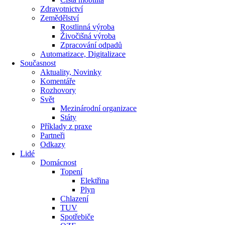
Zdravotnictví
Zemědělství
Rostlinná výroba
Živočišná výroba
Zpracování odpadů
Automatizace, Digitalizace
Současnost
Aktuality, Novinky
Komentáře
Rozhovory
Svět
Mezinárodní organizace
Státy
Příklady z praxe
Partneři
Odkazy
Lidé
Domácnost
Topení
Elektřina
Plyn
Chlazení
TUV
Spotřebiče