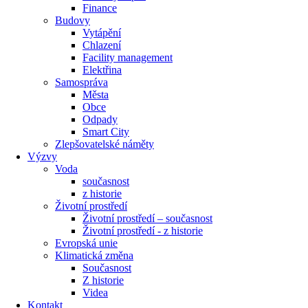
Finance
Budovy
Vytápění
Chlazení
Facility management
Elektřina
Samospráva
Města
Obce
Odpady
Smart City
Zlepšovatelské náměty
Výzvy
Voda
současnost
z historie
Životní prostředí
Životní prostředí – současnost
Životní prostředí ​- z historie
Evropská unie
Klimatická změna
Současnost
Z historie
Videa
Kontakt