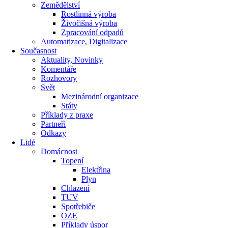
Zemědělství
Rostlinná výroba
Živočišná výroba
Zpracování odpadů
Automatizace, Digitalizace
Současnost
Aktuality, Novinky
Komentáře
Rozhovory
Svět
Mezinárodní organizace
Státy
Příklady z praxe
Partneři
Odkazy
Lidé
Domácnost
Topení
Elektřina
Plyn
Chlazení
TUV
Spotřebiče
OZE
Příklady úspor