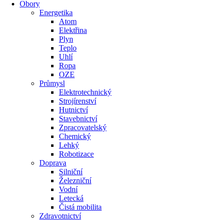
Obory
Energetika
Atom
Elektřina
Plyn
Teplo
Uhlí
Ropa
OZE
Průmysl
Elektrotechnický
Strojírenství
Hutnictví
Stavebnictví
Zpracovatelský
Chemický
Lehký
Robotizace
Doprava
Silniční
Železniční
Vodní
Letecká
Čistá mobilita
Zdravotnictví