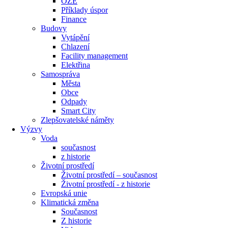
OZE
Příklady úspor
Finance
Budovy
Vytápění
Chlazení
Facility management
Elektřina
Samospráva
Města
Obce
Odpady
Smart City
Zlepšovatelské náměty
Výzvy
Voda
současnost
z historie
Životní prostředí
Životní prostředí – současnost
Životní prostředí ​- z historie
Evropská unie
Klimatická změna
Současnost
Z historie