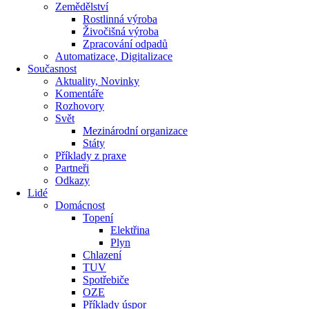
Zemědělství
Rostlinná výroba
Živočišná výroba
Zpracování odpadů
Automatizace, Digitalizace
Současnost
Aktuality, Novinky
Komentáře
Rozhovory
Svět
Mezinárodní organizace
Státy
Příklady z praxe
Partneři
Odkazy
Lidé
Domácnost
Topení
Elektřina
Plyn
Chlazení
TUV
Spotřebiče
OZE
Příklady úspor