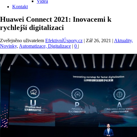
Videa
Kontakt
Huawei Connect 2021: Inovacemi k
rychlejší digitalizaci
Zveřejněno uživatelem
EfektivníÚspory.cz
|
Zář 26, 2021
|
Aktuality,
Novinky
,
Automatizace, Digitalizace
|
0
|