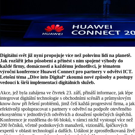
Digitální svět již nyní propojuje více než polovinu lidí na planetě.
Jak rozšířit jeho působení a přinést s ním spojené výhody do
každé firmy, domácnosti a každému jednotlivci, je tématem
výroční konference Huawei Connect pro partnery v odvětví ICT.
Letošní téma „Dive into Digital“ zkoumá nové způsoby a postupy
vedoucí k širší implementaci digitálních služeb.
Akce, jež byla zahájena ve čtvrtek 23. září, přináší informace, jak lépe
integrovat digitální technologie s obchodními scénáři a průmyslovým
know-how při řešení problémů, jimž čelí každá progresivní firma, a jak
efektivněji spolupracovat s partnery v odvětví na podpoře otevřeného
ekosystému v jednotlivých odvětvích a dosažení společných úspěchů.
Konference je rozdělena do 66 bloků, v rámci nichž vystoupí více než
200 řečníků, včetně podnikových manažerů, vizionářů, špičkových
expertů v oblasti technologií a dalších. Událost je zprostředkovaná živě