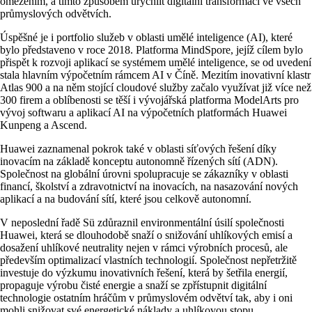
omezením, a tímto způsobem urychlit digitální transformaci ve všech
průmyslových odvětvích.
Úspěšné je i portfolio služeb v oblasti umělé inteligence (AI), které
bylo představeno v roce 2018. Platforma MindSpore, jejíž cílem bylo
přispět k rozvoji aplikací se systémem umělé inteligence, se od uvedení
stala hlavním výpočetním rámcem AI v Číně. Mezitím inovativní klastr
Atlas 900 a na něm stojící cloudové služby začalo využívat již více než
300 firem a oblíbenosti se těší i vývojářská platforma ModelArts pro
vývoj softwaru a aplikací AI na výpočetních platformách Huawei
Kunpeng a Ascend.
Huawei zaznamenal pokrok také v oblasti síťových řešení díky
inovacím na základě konceptu autonomně řízených sítí (ADN).
Společnost na globální úrovni spolupracuje se zákazníky v oblasti
financí, školství a zdravotnictví na inovacích, na nasazování nových
aplikací a na budování sítí, které jsou celkově autonomní.
V neposlední řadě Sü zdůraznil environmentální úsilí společnosti
Huawei, která se dlouhodobě snaží o snižování uhlíkových emisí a
dosažení uhlíkové neutrality nejen v rámci výrobních procesů, ale
především optimalizací vlastních technologií. Společnost nepřetržitě
investuje do výzkumu inovativních řešení, která by šetřila energií,
propaguje výrobu čisté energie a snaží se zpřístupnit digitální
technologie ostatním hráčům v průmyslovém odvětví tak, aby i oni
mohli snižovat své energetické náklady a uhlíkovou stopu.