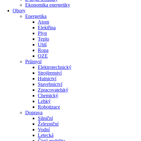
Ekonomika energetiky
Obory
Energetika
Atom
Elektřina
Plyn
Teplo
Uhlí
Ropa
OZE
Průmysl
Elektrotechnický
Strojírenství
Hutnictví
Stavebnictví
Zpracovatelský
Chemický
Lehký
Robotizace
Doprava
Silniční
Železniční
Vodní
Letecká
Čistá mobilita