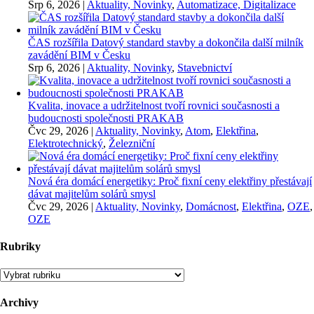
Srp 6, 2026
|
Aktuality, Novinky
,
Automatizace, Digitalizace
ČAS rozšířila Datový standard stavby a dokončila další milník
zavádění BIM v Česku
Srp 6, 2026
|
Aktuality, Novinky
,
Stavebnictví
Kvalita, inovace a udržitelnost tvoří rovnici současnosti a
budoucnosti společnosti PRAKAB
Čvc 29, 2026
|
Aktuality, Novinky
,
Atom
,
Elektřina
,
Elektrotechnický
,
Železniční
Nová éra domácí energetiky: Proč fixní ceny elektřiny přestávají
dávat majitelům solárů smysl
Čvc 29, 2026
|
Aktuality, Novinky
,
Domácnost
,
Elektřina
,
OZE
,
OZE
Rubriky
Rubriky
Archivy