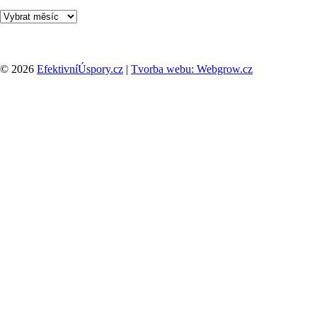
Archivy
© 2026
EfektivníÚspory.cz
|
Tvorba webu: Webgrow.cz