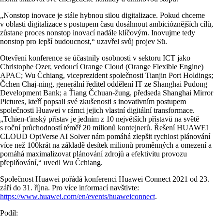
„Nonstop inovace je stále hybnou silou digitalizace. Pokud chceme
v oblasti digitalizace s postupem času dosáhnout ambicióznějších cílů,
zůstane proces nonstop inovací nadále klíčovým. Inovujme tedy
nonstop pro lepší budoucnost,“ uzavřel svůj projev Sü.
Otevření konference se účastnily osobnosti v sektoru ICT jako
Christophe Ozer, vedoucí Orange Cloud (Orange Flexible Engine)
APAC; Wu Čchiang, viceprezident společnosti Tianjin Port Holdings;
Čchen Chaj-ning, generální ředitel oddělení IT ze Shanghai Pudong
Development Bank; a Ťiang Čchuan-žung, předseda Shanghai Mirror
Pictures, kteří popsali své zkušenosti s inovativním postupem
společnosti Huawei v rámci jejich vlastní digitální transformace.
„Tchien-ťinský přístav je jedním z 10 největších přístavů na světě
s roční průchodností téměř 20 milionů kontejnerů. Řešení HUAWEI
CLOUD OptVerse AI Solver nám pomáhá zlepšit rychlost plánování
více než 100krát na základě desítek milionů proměnných a omezení a
pomáhá maximalizovat plánování zdrojů a efektivitu provozu
přeplňování,“ uvedl Wu Čchiang.
Společnost Huawei pořádá konferenci Huawei Connect 2021 od 23.
září do 31. října. Pro více informací navštivte:
https://www.huawei.com/en/events/huaweiconnect
.
Podíl: