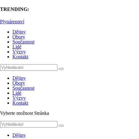
TRENDING:
Plynárenství
Dějiny
Obory
Současnost
Lidé
Výzvy
Kontakt
Dějiny
Obory
Současnost
Lidé
Výzvy
Kontakt
Vyberte možnost Stránka
Dějiny