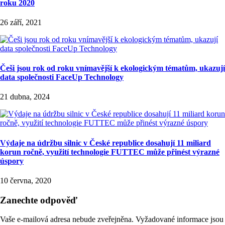
roku 2020
26 září, 2021
Češi jsou rok od roku vnímavější k ekologickým tématům, ukazují
data společnosti FaceUp Technology
21 dubna, 2024
Výdaje na údržbu silnic v České republice dosahují 11 miliard
korun ročně, využití technologie FUTTEC může přinést výrazné
úspory
10 června, 2020
Zanechte odpověď
Vaše e-mailová adresa nebude zveřejněna.
Vyžadované informace jsou