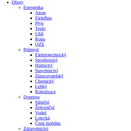
Obory
Energetika
Atom
Elektřina
Plyn
Teplo
Uhlí
Ropa
OZE
Průmysl
Elektrotechnický
Strojírenství
Hutnictví
Stavebnictví
Zpracovatelský
Chemický
Lehký
Robotizace
Doprava
Silniční
Železniční
Vodní
Letecká
Čistá mobilita
Zdravotnictví