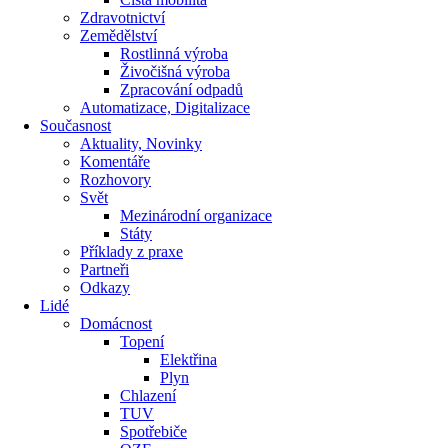
Zdravotnictví
Zemědělství
Rostlinná výroba
Živočišná výroba
Zpracování odpadů
Automatizace, Digitalizace
Současnost
Aktuality, Novinky
Komentáře
Rozhovory
Svět
Mezinárodní organizace
Státy
Příklady z praxe
Partneři
Odkazy
Lidé
Domácnost
Topení
Elektřina
Plyn
Chlazení
TUV
Spotřebiče