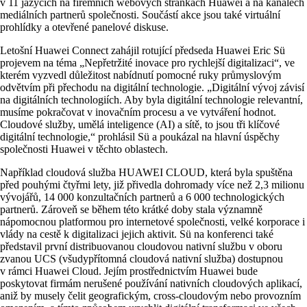
v 11 jazycích na firemních webových stránkách Huawei a na kanálech
mediálních partnerů společnosti. Součástí akce jsou také virtuální
prohlídky a otevřené panelové diskuse.
Letošní Huawei Connect zahájil rotující předseda Huawei Eric Sü
projevem na téma „Nepřetržité inovace pro rychlejší digitalizaci“, ve
kterém vyzvedl důležitost nabídnutí pomocné ruky průmyslovým
odvětvím při přechodu na digitální technologie. „Digitální vývoj závisí
na digitálních technologiích. Aby byla digitální technologie relevantní,
musíme pokračovat v inovačním procesu a ve vytváření hodnot.
Cloudové služby, umělá inteligence (AI) a sítě, to jsou tři klíčové
digitální technologie,“ prohlásil Sü a poukázal na hlavní úspěchy
společnosti Huawei v těchto oblastech.
Například cloudová služba HUAWEI CLOUD, která byla spuštěna
před pouhými čtyřmi lety, již přivedla dohromady více než 2,3 milionu
vývojářů, 14 000 konzultačních partnerů a 6 000 technologických
partnerů. Zároveň se během této krátké doby stala významně
nápomocnou platformou pro internetové společnosti, velké korporace i
vlády na cestě k digitalizaci jejich aktivit. Sü na konferenci také
představil první distribuovanou cloudovou nativní službu v oboru
zvanou UCS (všudypřítomná cloudová nativní služba) dostupnou
v rámci Huawei Cloud. Jejím prostřednictvím Huawei bude
poskytovat firmám nerušené používání nativních cloudových aplikací,
aniž by musely čelit geografickým, cross-cloudovým nebo provozním