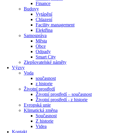
Finance
Budovy
Vytápění
Chlazení
Facility management
Elektřina
Samospráva
Města
Obce
Odpady
Smart City
Zlepšovatelské náměty
Výzvy
Voda
současnost
z historie
Životní prostředí
Životní prostředí – současnost
Životní prostředí ​- z historie
Evropská unie
Klimatická změna
Současnost
Z historie
Videa
Kontakt