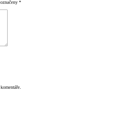
u označeny
*
 komentáře.