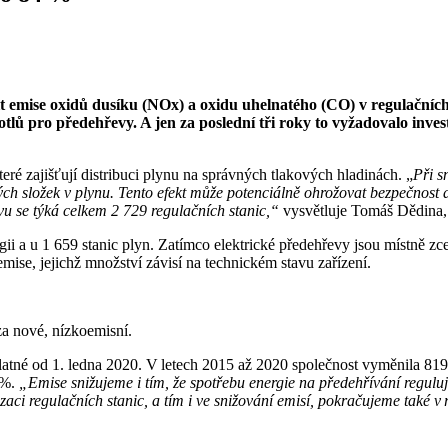
it emise oxidů dusíku (NOx) a oxidu uhelnatého (CO) v regulačních
 pro předehřevy. A jen za poslední tři roky to vyžadovalo invest
ré zajišťují distribuci plynu na správných tlakových hladinách. „
Při s
h složek v plynu. Tento efekt může potenciálně ohrožovat bezpečnost a
u se týká celkem 2 729 regulačních stanic,“
vysvětluje Tomáš Dědina, 
ii a u 1 659 stanic plyn. Zatímco elektrické předehřevy jsou místně zce
mise, jejichž množství závisí na technickém stavu zařízení.
za nové, nízkoemisní.
e platné od 1. ledna 2020. V letech 2015 až 2020 společnost vyměnila 8
 %.
„Emise snižujeme i tím, že spotřebu energie na předehřívání regul
aci regulačních stanic, a tím i ve snižování emisí, pokračujeme také v