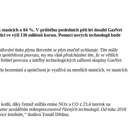
 stanicích o 84 %. V průběhu posledních pěti let dosáhl GasNet
ici ve výši 130 miliónů korun. Pomocí nových technologií bude
nižování tlaku plynu škrcením se plyn značně ochlazuje. Tím může
 spolehlivost provozu, my mu však předcházíme tím, že ve větších
ředitel provozu a údržby technologických zařízení skupiny GasNet.
la bezemisní a společnost je využívá na menších stanicích, ve stanicích
19 kotlů, díky čemuž snížila emise NOx a CO z 23,4 tun/rok na
ujeme zaváděním mikroprocesorově řízených technologií. Od roku 2018
 roce letošním,“
dodává Tomáš Dědina.