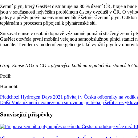
Zemní plyn, který GasNet distribuuje na 80 % území ČR, hraje a bude hr
jsou v současnosti největším problémem čistoty ovzduší v ČR. O výhodá
palivy a přešly právě na environmentálně šetrnější zemní plyn. Odklon 
teplárnám s procesem připojení k plynárenské síti.
Snižovat emise v osobní dopravě významně pomáhá stlačený zemní plyn
GasNet otevřela první mobilní veřejnou samoobslužnou plnicí stanici 
i nadále. Trendem v moderní energetice je také využití plynů v obnovi
Graf: Emise NOx a CO z plynových kotlů na regulačních stanicích Ga
Podíl:
Hodnotit:
Předchozí
Hydrogen Days 2021 přivítají v Česku odborníky na vodík z
Další
Voda už není neomezenou surovinou, je třeba ji šetřit a recyklo
Související příspěvky