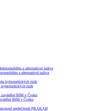
romobilitu a alternativní paliva
 kybernetických rizik
 zavádění BIM v Česku