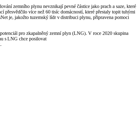
lování zemního plynu nevznikají pevné částice jako prach a saze, které
přesvědčilo více než 60 tisíc domácností, které přestaly topit tuhými
Net je, jakožto tuzemský lídr v distribuci plynu, připravena pomoci
 potenciál pro zkapalněný zemní plyn (LNG). V roce 2020 skupina
rhu s LNG chce posilovat
.