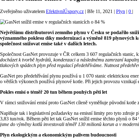
Zveřejněno uživatelem
EfektivníÚspory.cz
|
Bře 11, 2021
|
Plyn
|
0
|
Největšímu distributorovi zemního plynu v Česku se podařilo sníž
významného poklesu díky modernizaci a výměně 819 plynových kotlů
společnost snižovat emise také v dalších letech.
Společnost GasNet provozuje v ČR celkem 3 607 regulačních stanic, kte
docházet k tvorbě hydrátů, kondenzaci a následnému zamrzaní kapalnýc
tlakových spádech plyn před regulací předehříváme. Nutnost předehřev
GasNet pro předehřívání plynu používá u 1 070 stanic elektrickou energ
o větších výkonech používá plynové kotle. Při jejich provozu vznikají e
Pokles emisí o téměř 20 tun během pouhých pěti let
V rámci snižování emisí proto GasNet cíleně vyměňuje původní kotle 
Naplňuje tak i legislativní požadavky na emisní limity pro tyto zdroj
3,83 tun/rok. Během pěti let tak GasNet snížil emise těchto plynů o 84
jsme do výměny kotlů investovali téměř 130 milionů korun a v moderniz
Plyn ekologickým a ekonomickým palivem budoucnosti