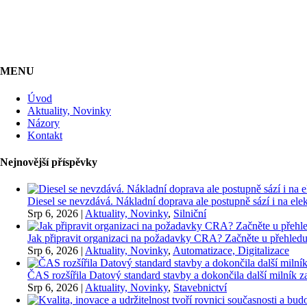
MENU
Úvod
Aktuality, Novinky
Názory
Kontakt
Nejnovější příspěvky
Diesel se nevzdává. Nákladní doprava ale postupně sází i na elekt
Srp 6, 2026
|
Aktuality, Novinky
,
Silniční
Jak připravit organizaci na požadavky CRA? Začněte u přehledu
Srp 6, 2026
|
Aktuality, Novinky
,
Automatizace, Digitalizace
ČAS rozšířila Datový standard stavby a dokončila další milník
Srp 6, 2026
|
Aktuality, Novinky
,
Stavebnictví