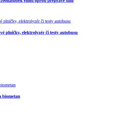
100násobek emisí oproti přepravě uhlí
é plničky, elektrolyzér či testy autobusu
na biometan