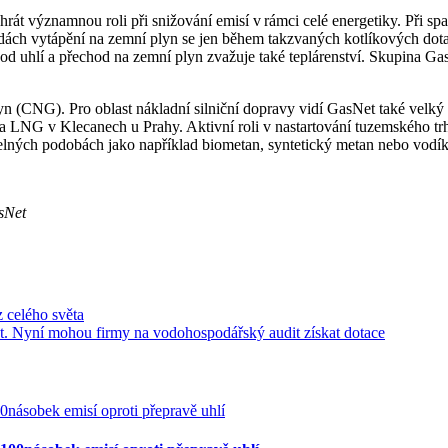
át významnou roli při snižování emisí v rámci celé energetiky. Při spa
ch vytápění na zemní plyn se jen během takzvaných kotlíkových dotací 
od uhlí a přechod na zemní plyn zvažuje také teplárenství. Skupina Gas
 (CNG). Pro oblast nákladní silniční dopravy vidí GasNet také velký
na LNG v Klecanech u Prahy. Aktivní roli v nastartování tuzemského t
telných podobách jako například biometan, syntetický metan nebo vodík
sNet
 celého světa
vat. Nyní mohou firmy na vodohospodářský audit získat dotace