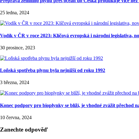
Přeprava zemního plynu přes oceán do Česka produkuje více než 
25 ledna, 2024
Vodík v ČR v roce 2023: Klíčová evropská i národní legislativa, nov
30 prosince, 2023
Loňská spotřeba plynu byla nejnižší od roku 1992
3 března, 2024
Konec podpory pro bioplynky se blíží, je vhodné zvážit přechod 
10 června, 2024
Zanechte odpověď