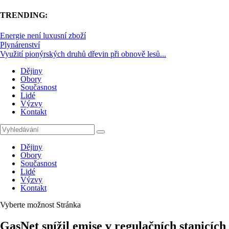
TRENDING:
Energie není luxusní zboží
Plynárenství
Využití pionýrských druhů dřevin při obnově lesů...
Dějiny
Obory
Současnost
Lidé
Výzvy
Kontakt
Dějiny
Obory
Současnost
Lidé
Výzvy
Kontakt
Vyberte možnost Stránka
GasNet snížil emise v regulačních stanicích