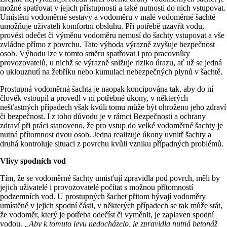
možné spatřovat v jejich přístupnosti a také nutnosti do nich vstupovat.
Umístění vodoměrné sestavy a vodoměru v malé vodoměrné šachtě
umožňuje uživateli komfortní obsluhu. Při potřebě uzavřít vodu,
provést odečet či výměnu vodoměru nemusí do šachty vstupovat a vše
zvládne přímo z povrchu. Tato výhoda výrazně zvyšuje bezpečnost
osob. Výhodu lze v tomto směru spatřovat i pro pracovníky
provozovatelů, u nichž se výrazně snižuje riziko úrazu, ať už se jedná
o uklouznutí na žebříku nebo kumulaci nebezpečných plynů v šachtě.
Prostupná vodoměrná šachta je naopak koncipována tak, aby do ní
člověk vstoupil a provedl v ní potřebné úkony, v některých
nešťastných případech však kvůli tomu může být ohroženo jeho zdraví
či bezpečnost. I z toho důvodu je v rámci Bezpečnosti a ochrany
zdraví při práci stanoveno, že pro vstup do velké vodoměrné šachty je
nutná přítomnost dvou osob. Jedna realizuje úkony uvnitř šachty a
druhá kontroluje situaci z povrchu kvůli vzniku případných problémů.
Vlivy spodních vod
Tím, že se vodoměrné šachty umisťují zpravidla pod povrch, měli by
jejich uživatelé i provozovatelé počítat s možnou přítomností
podzemních vod. U prostupných šachet přitom bývají vodoměry
umístěné v jejich spodní části, v některých případech se tak může stát,
že vodoměr, který je potřeba odečíst či vyměnit, je zaplaven spodní
vodou.
„Aby k tomuto jevu nedocházelo, je zpravidla nutná betonáž