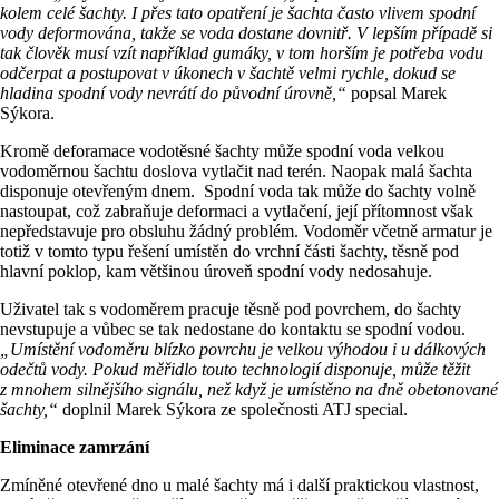
kolem celé šachty. I přes tato opatření je šachta často vlivem spodní
vody deformována, takže se voda dostane dovnitř. V lepším případě si
tak člověk musí vzít například gumáky, v tom horším je potřeba vodu
odčerpat a postupovat v úkonech v šachtě velmi rychle, dokud se
hladina spodní vody nevrátí do původní úrovně,“
popsal Marek
Sýkora.
Kromě deforamace vodotěsné šachty může spodní voda velkou
vodoměrnou šachtu doslova vytlačit nad terén. Naopak malá šachta
disponuje otevřeným dnem. Spodní voda tak může do šachty volně
nastoupat, což zabraňuje deformaci a vytlačení, její přítomnost však
nepředstavuje pro obsluhu žádný problém. Vodoměr včetně armatur je
totiž v tomto typu řešení umístěn do vrchní části šachty, těsně pod
hlavní poklop, kam většinou úroveň spodní vody nedosahuje.
Uživatel tak s vodoměrem pracuje těsně pod povrchem, do šachty
nevstupuje a vůbec se tak nedostane do kontaktu se spodní vodou.
„Umístění vodoměru blízko povrchu je velkou výhodou i u dálkových
odečtů vody. Pokud měřidlo touto technologií disponuje, může těžit
z mnohem silnějšího signálu, než když je umístěno na dně obetonované
šachty,“
doplnil Marek Sýkora ze společnosti ATJ special.
Eliminace zamrzání
Zmíněné otevřené dno u malé šachty má i další praktickou vlastnost,