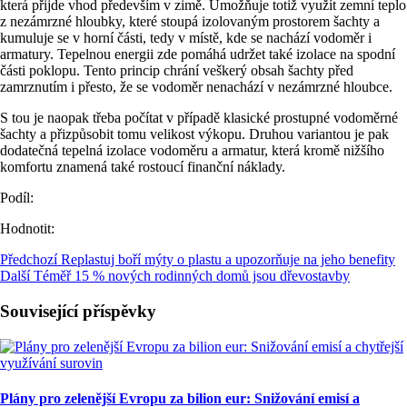
která přijde vhod především v zimě. Umožňuje totiž využít zemní teplo
z nezámrzné hloubky, které stoupá izolovaným prostorem šachty a
kumuluje se v horní části, tedy v místě, kde se nachází vodoměr i
armatury. Tepelnou energii zde pomáhá udržet také izolace na spodní
části poklopu. Tento princip chrání veškerý obsah šachty před
zamrznutím i přesto, že se vodoměr nenachází v nezámrzné hloubce.
S tou je naopak třeba počítat v případě klasické prostupné vodoměrné
šachty a přizpůsobit tomu velikost výkopu. Druhou variantou je pak
dodatečná tepelná izolace vodoměru a armatur, která kromě nižšího
komfortu znamená také rostoucí finanční náklady.
Podíl:
Hodnotit:
Předchozí
Replastuj boří mýty o plastu a upozorňuje na jeho benefity
Další
Téměř 15 % nových rodinných domů jsou dřevostavby
Související příspěvky
Plány pro zelenější Evropu za bilion eur: Snižování emisí a