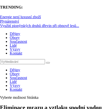
TRENDING:
Energie není luxusní zboží
Plynárenství
Využití pionýrských druhů dřevin při obnově lesů...
Dějiny
Obory
Současnost
Lidé
Výzvy
Kontakt
Dějiny
Obory
Současnost
Lidé
Výzvy
Kontakt
Vyberte možnost Stránka
Eliminace mrazu a vztlaku spodní vodou