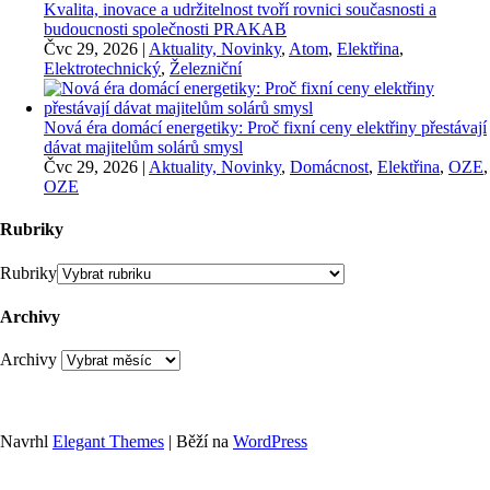
Kvalita, inovace a udržitelnost tvoří rovnici současnosti a
budoucnosti společnosti PRAKAB
Čvc 29, 2026
|
Aktuality, Novinky
,
Atom
,
Elektřina
,
Elektrotechnický
,
Železniční
Nová éra domácí energetiky: Proč fixní ceny elektřiny přestávají
dávat majitelům solárů smysl
Čvc 29, 2026
|
Aktuality, Novinky
,
Domácnost
,
Elektřina
,
OZE
,
OZE
Rubriky
Rubriky
Archivy
Archivy
Navrhl
Elegant Themes
| Běží na
WordPress