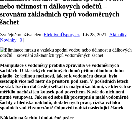
nebo účinnost u dálkových odečtů –
srovnání základních typů vodoměrných
šachet
Zveřejněno uživatelem
EfektivníÚspory.cz
|
Lis 28, 2021
|
Aktuality,
Novinky
|
0
|
Manipulace s vodoměry probíhá zpravidla ve vodoměrných
šachtách. U klasických rodinných domů přitom dlouhou dobu
platilo, že jedinou možností, jak se k vodoměru dostat, bylo
sestoupit více než metr do prostoru pod zem. V posledních letech
se však lze čím dál častěji setkat i s malými šachtami, ve kterých se
měřidlo nachází jen kousek pod povrchem. Navíc do nich není
nutné vstupovat. Jak se od sebe liší prostupné a malé vodoměrné
šachty z hlediska nákladů, dodatečných prací, rizika vztlaku
spodních vod či zamrzání? Odpovědi nabízí následující článek.
Náklady na šachtu i dodatečné práce