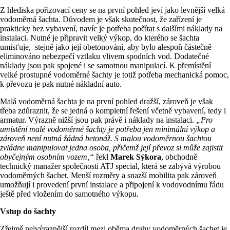
Z hlediska pořizovací ceny se na první pohled jeví jako levnější velká
vodoměrná šachta. Důvodem je však skutečnost, že zařízení je
prakticky bez vybavení, navíc je potřeba počítat s dalšími náklady na
instalaci. Nutné je připravit velký výkop, do kterého se šachta
umisťuje, stejně jako její obetonování, aby bylo alespoň částečně
eliminováno nebezpečí vztlaku vlivem spodních vod. Dodatečné
náklady jsou pak spojené i se samotnou manipulací. K přemístění
velké prostupné vodoměrné šachty je totiž potřeba mechanická pomoc,
k převozu je pak nutné nákladní auto.
Malá vodoměrná šachta je na první pohled dražší, zároveň je však
třeba zdůraznit, že se jedná o kompletní řešení včetně vybavení, tedy i
armatur. Výrazně nižší jsou pak právě i náklady na instalaci.
„Pro
umístění malé vodoměrné šachty je potřeba jen minimální výkop a
zároveň není nutná žádná betonáž. S malou vodoměrnou šachtou
zvládne manipulovat jedna osoba, přičemž její převoz si může zajistit
obyčejným osobním vozem,“
řekl
Marek Sýkora
, obchodně
technický manažer společnosti ATJ special, která se zabývá výrobou
vodoměrných šachet. Menší rozměry a snazší mobilita pak zároveň
umožňují i provedení první instalace a připojení k vodovodnímu řádu
ještě před vložením do samotného výkopu.
Vstup do šachty
Zřejmě nejvýraznější rozdíl mezi oběma druhy vodoměrných šachet je