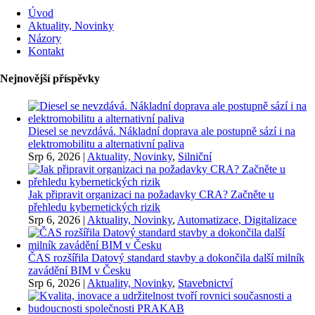
Úvod
Aktuality, Novinky
Názory
Kontakt
Nejnovější příspěvky
Diesel se nevzdává. Nákladní doprava ale postupně sází i na
elektromobilitu a alternativní paliva
Srp 6, 2026
|
Aktuality, Novinky
,
Silniční
Jak připravit organizaci na požadavky CRA? Začněte u
přehledu kybernetických rizik
Srp 6, 2026
|
Aktuality, Novinky
,
Automatizace, Digitalizace
ČAS rozšířila Datový standard stavby a dokončila další milník
zavádění BIM v Česku
Srp 6, 2026
|
Aktuality, Novinky
,
Stavebnictví