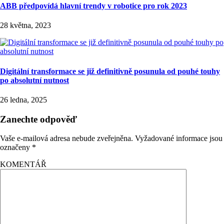
ABB předpovídá hlavní trendy v robotice pro rok 2023
28 května, 2023
Digitální transformace se již definitivně posunula od pouhé touhy
po absolutní nutnost
26 ledna, 2025
Zanechte odpověď
Vaše e-mailová adresa nebude zveřejněna.
Vyžadované informace jsou
označeny
*
KOMENTÁŘ