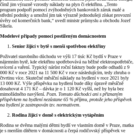
čímž jim výrazně vzrostly náklady na plyn či elektřinu. „Tento
program podpoří pomocí zvýhodněných bankovních záruk malé a
střední podniky a umožní jim tak výrazně jednodušeji získat provozní
úvěry od komerčních bank,“ uvedl ministr průmyslu a obchodu Jozef
Síkela.
Modelové případy pomoci postiženým domácnostem
Senior žijící v bytě s menší spotřebou elektřiny
Poživatel starobního důchodu ve výši 17 tisíc Kč bydlí v Praze v
nájemním bytě, kde elektřinu spotřebovává na běžné elektrospotřebiče,
svícení a vaření. Typický nárůst roční faktury bude podle odhadů z 9
000 Kč v roce 2021 na 11 500 Kč v roce následujícím, tedy zhruba o
čtvrtinu více. Skutečné měsíční náklady na bydlení v roce 2021 byly
13 000 Kč. Výše příspěvku na bydlení bude díky úpravě měsíčně
dosahovat 4 171 Kč – dávka je o 1 120 Kč vyšší, než by byla bez
mimořádného navýšení.
Pozn. Tomuto důchodci ani s přiznaným
příspěvkem na bydlení nezůstane 65 % příjmu, protože jeho příspěvek
na bydlení je zastropován tzv. normativem.
Rodina žijící v domě s elektrickým vytápěním
Rodina se dvěma malými dětmi bydlí ve vlastním domě v Praze, matka
je s menším dítětem v domácnosti a čerpá rodičovský příspěvek ve