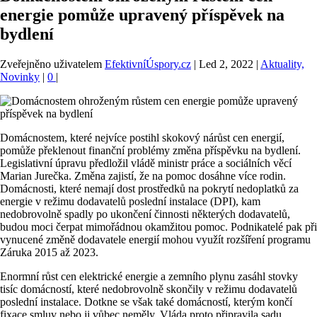
energie pomůže upravený příspěvek na
bydlení
Zveřejněno uživatelem
EfektivníÚspory.cz
|
Led 2, 2022
|
Aktuality,
Novinky
|
0
|
Domácnostem, které nejvíce postihl skokový nárůst cen energií,
pomůže překlenout finanční problémy změna příspěvku na bydlení.
Legislativní úpravu předložil vládě ministr práce a sociálních věcí
Marian Jurečka. Změna zajistí, že na pomoc dosáhne více rodin.
Domácnosti, které nemají dost prostředků na pokrytí nedoplatků za
energie v režimu dodavatelů poslední instalace (DPI), kam
nedobrovolně spadly po ukončení činnosti některých dodavatelů,
budou moci čerpat mimořádnou okamžitou pomoc. Podnikatelé pak při
vynucené změně dodavatele energií mohou využít rozšíření programu
Záruka 2015 až 2023.
Enormní růst cen elektrické energie a zemního plynu zasáhl stovky
tisíc domácností, které nedobrovolně skončily v režimu dodavatelů
poslední instalace. Dotkne se však také domácností, kterým končí
fixace smluv nebo ji vůbec neměly. Vláda proto připravila sadu