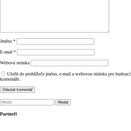
Jméno
*
E-mail
*
Webová stránka
Uložit do prohlížeče jméno, e-mail a webovou stránku pro budoucí
komentáře.
Vyhledávání
Partneři