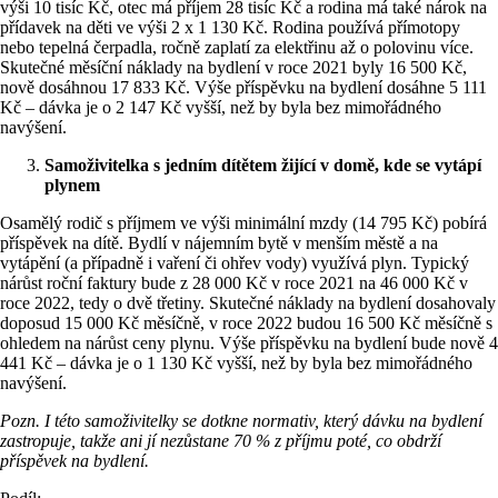
výši 10 tisíc Kč, otec má příjem 28 tisíc Kč a rodina má také nárok na
přídavek na děti ve výši 2 x 1 130 Kč. Rodina používá přímotopy
nebo tepelná čerpadla, ročně zaplatí za elektřinu až o polovinu více.
Skutečné měsíční náklady na bydlení v roce 2021 byly 16 500 Kč,
nově dosáhnou 17 833 Kč. Výše příspěvku na bydlení dosáhne 5 111
Kč – dávka je o 2 147 Kč vyšší, než by byla bez mimořádného
navýšení.
Samoživitelka s jedním dítětem žijící v domě, kde se vytápí
plynem
Osamělý rodič s příjmem ve výši minimální mzdy (14 795 Kč) pobírá
příspěvek na dítě. Bydlí v nájemním bytě v menším městě a na
vytápění (a případně i vaření či ohřev vody) využívá plyn. Typický
nárůst roční faktury bude z 28 000 Kč v roce 2021 na 46 000 Kč v
roce 2022, tedy o dvě třetiny. Skutečné náklady na bydlení dosahovaly
doposud 15 000 Kč měsíčně, v roce 2022 budou 16 500 Kč měsíčně s
ohledem na nárůst ceny plynu. Výše příspěvku na bydlení bude nově 4
441 Kč – dávka je o 1 130 Kč vyšší, než by byla bez mimořádného
navýšení.
Pozn. I této samoživitelky se dotkne normativ, který dávku na bydlení
zastropuje, takže ani jí nezůstane 70 % z příjmu poté, co obdrží
příspěvek na bydlení.