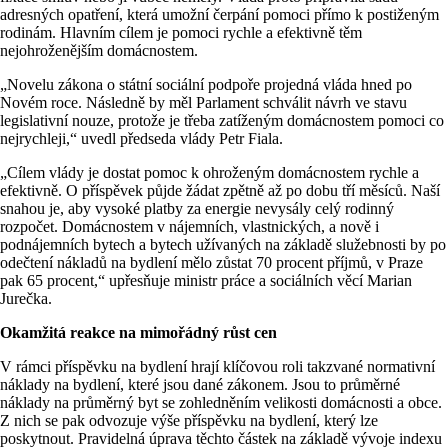
adresných opatření, která umožní čerpání pomoci přímo k postiženým
rodinám. Hlavním cílem je pomoci rychle a efektivně těm
nejohroženějším domácnostem.
„Novelu zákona o státní sociální podpoře projedná vláda hned po
Novém roce. Následně by měl Parlament schválit návrh ve stavu
legislativní nouze, protože je třeba zatíženým domácnostem pomoci co
nejrychleji,“ uvedl předseda vlády Petr Fiala.
„Cílem vlády je dostat pomoc k ohroženým domácnostem rychle a
efektivně. O příspěvek půjde žádat zpětně až po dobu tří měsíců. Naší
snahou je, aby vysoké platby za energie nevysály celý rodinný
rozpočet. Domácnostem v nájemních, vlastnických, a nově i
podnájemních bytech a bytech užívaných na základě služebnosti by po
odečtení nákladů na bydlení mělo zůstat 70 procent příjmů, v Praze
pak 65 procent,“ upřesňuje ministr práce a sociálních věcí Marian
Jurečka.
Okamžitá reakce na mimořádný růst cen
V rámci příspěvku na bydlení hrají klíčovou roli takzvané normativní
náklady na bydlení, které jsou dané zákonem. Jsou to průměrné
náklady na průměrný byt se zohledněním velikosti domácnosti a obce.
Z nich se pak odvozuje výše příspěvku na bydlení, který lze
poskytnout. Pravidelná úprava těchto částek na základě vývoje indexu