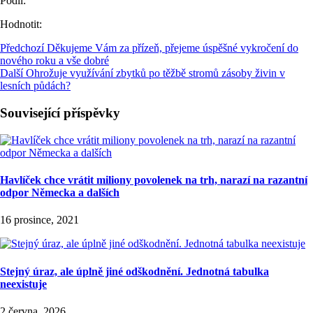
Podíl:
Hodnotit:
Předchozí
Děkujeme Vám za přízeň, přejeme úspěšné vykročení do
nového roku a vše dobré
Další
Ohrožuje využívání zbytků po těžbě stromů zásoby živin v
lesních půdách?
Související příspěvky
Havlíček chce vrátit miliony povolenek na trh, narazí na razantní
odpor Německa a dalších
16 prosince, 2021
Stejný úraz, ale úplně jiné odškodnění. Jednotná tabulka
neexistuje
2 června, 2026