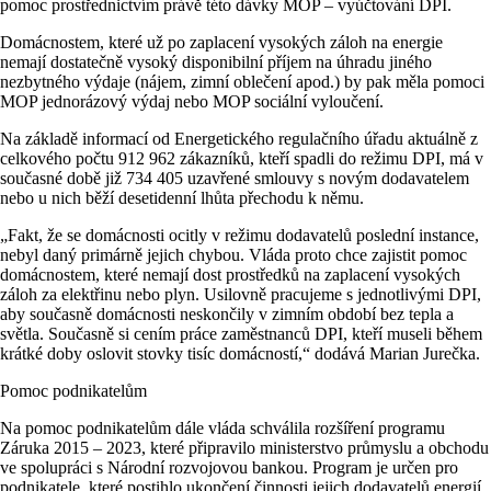
pomoc prostřednictvím právě této dávky MOP – vyúčtování DPI.
Domácnostem, které už po zaplacení vysokých záloh na energie
nemají dostatečně vysoký disponibilní příjem na úhradu jiného
nezbytného výdaje (nájem, zimní oblečení apod.) by pak měla pomoci
MOP jednorázový výdaj nebo MOP sociální vyloučení.
Na základě informací od Energetického regulačního úřadu aktuálně z
celkového počtu 912 962 zákazníků, kteří spadli do režimu DPI, má v
současné době již 734 405 uzavřené smlouvy s novým dodavatelem
nebo u nich běží desetidenní lhůta přechodu k němu.
„Fakt, že se domácnosti ocitly v režimu dodavatelů poslední instance,
nebyl daný primárně jejich chybou. Vláda proto chce zajistit pomoc
domácnostem, které nemají dost prostředků na zaplacení vysokých
záloh za elektřinu nebo plyn. Usilovně pracujeme s jednotlivými DPI,
aby současně domácnosti neskončily v zimním období bez tepla a
světla. Současně si cením práce zaměstnanců DPI, kteří museli během
krátké doby oslovit stovky tisíc domácností,“ dodává Marian Jurečka.
Pomoc podnikatelům
Na pomoc podnikatelům dále vláda schválila rozšíření programu
Záruka 2015 – 2023, které připravilo ministerstvo průmyslu a obchodu
ve spolupráci s Národní rozvojovou bankou. Program je určen pro
podnikatele, které postihlo ukončení činnosti jejich dodavatelů energií,