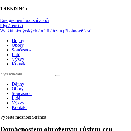
TRENDING:
Energie není luxusní zboží
Plynárenství
Využití pionýrských druhů dřevin při obnově lesů...
Dějiny
Obory
Současnost
Lidé
Výzvy
Kontakt
Dějiny
Obory
Současnost
Lidé
Výzvy
Kontakt
Vyberte možnost Stránka
Domácnostem ohroženým růstem cen