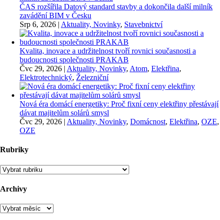
ČAS rozšířila Datový standard stavby a dokončila další milník
zavádění BIM v Česku
Srp 6, 2026
|
Aktuality, Novinky
,
Stavebnictví
Kvalita, inovace a udržitelnost tvoří rovnici současnosti a
budoucnosti společnosti PRAKAB
Čvc 29, 2026
|
Aktuality, Novinky
,
Atom
,
Elektřina
,
Elektrotechnický
,
Železniční
Nová éra domácí energetiky: Proč fixní ceny elektřiny přestávají
dávat majitelům solárů smysl
Čvc 29, 2026
|
Aktuality, Novinky
,
Domácnost
,
Elektřina
,
OZE
,
OZE
Rubriky
Rubriky
Archivy
Archivy