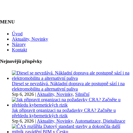
MENU
Úvod
Aktuality, Novinky
Názory
Kontakt
Nejnovější příspěvky
Diesel se nevzdává. Nákladní doprava ale postupně sází i na
elektromobilitu a alternativní paliva
Srp 6, 2026
|
Aktuality, Novinky
,
Silniční
Jak připravit organizaci na požadavky CRA? Začněte u
přehledu kybernetických rizik
Srp 6, 2026
|
Aktuality, Novinky
,
Automatizace, Digitalizace