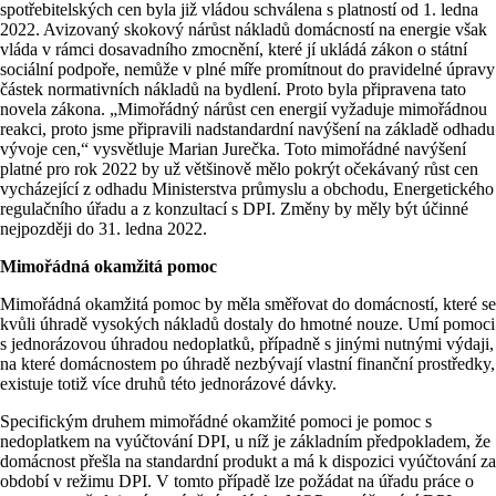
spotřebitelských cen byla již vládou schválena s platností od 1. ledna
2022. Avizovaný skokový nárůst nákladů domácností na energie však
vláda v rámci dosavadního zmocnění, které jí ukládá zákon o státní
sociální podpoře, nemůže v plné míře promítnout do pravidelné úpravy
částek normativních nákladů na bydlení. Proto byla připravena tato
novela zákona. „Mimořádný nárůst cen energií vyžaduje mimořádnou
reakci, proto jsme připravili nadstandardní navýšení na základě odhadu
vývoje cen,“ vysvětluje Marian Jurečka. Toto mimořádné navýšení
platné pro rok 2022 by už většinově mělo pokrýt očekávaný růst cen
vycházející z odhadu Ministerstva průmyslu a obchodu, Energetického
regulačního úřadu a z konzultací s DPI. Změny by měly být účinné
nejpozději do 31. ledna 2022.
Mimořádná okamžitá pomoc
Mimořádná okamžitá pomoc by měla směřovat do domácností, které se
kvůli úhradě vysokých nákladů dostaly do hmotné nouze. Umí pomoci
s jednorázovou úhradou nedoplatků, případně s jinými nutnými výdaji,
na které domácnostem po úhradě nezbývají vlastní finanční prostředky,
existuje totiž více druhů této jednorázové dávky.
Specifickým druhem mimořádné okamžité pomoci je pomoc s
nedoplatkem na vyúčtování DPI, u níž je základním předpokladem, že
domácnost přešla na standardní produkt a má k dispozici vyúčtování za
období v režimu DPI. V tomto případě lze požádat na úřadu práce o