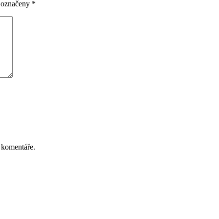
u označeny
*
 komentáře.