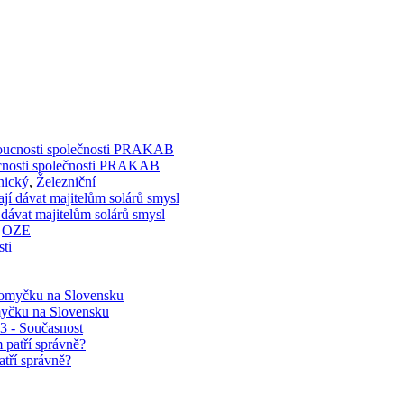
doucnosti společnosti PRAKAB
nický
,
Železniční
 dávat majitelům solárů smysl
,
OZE
myčku na Slovensku
03 - Současnost
atří správně?