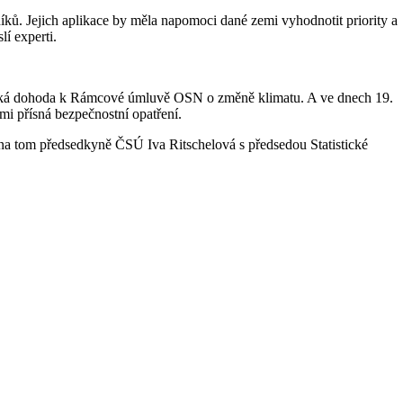
ků. Jejich aplikace by měla napomoci dané zemi vyhodnotit priority a
lí experti.
žská dohoda k Rámcové úmluvě OSN o změně klimatu. A ve dnech 19.
i přísná bezpečnostní opatření.
 na tom předsedkyně ČSÚ Iva Ritschelová s předsedou Statistické