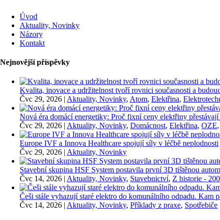
Úvod
Aktuality, Novinky
Názory
Kontakt
Nejnovější příspěvky
Kvalita, inovace a udržitelnost tvoří rovnici současnosti a bu
Čvc 29, 2026
|
Aktuality, Novinky
,
Atom
,
Elektřina
,
Elektrotech
Nová éra domácí energetiky: Proč fixní ceny elektřiny přestávají
Čvc 29, 2026
|
Aktuality, Novinky
,
Domácnost
,
Elektřina
,
OZE
Europe IVF a Innova Healthcare spojují síly v léčbě neplodnosti
Čvc 29, 2026
|
Aktuality, Novinky
Stavební skupina HSF System postavila první 3D tištěnou auto
Čvc 14, 2026
|
Aktuality, Novinky
,
Stavebnictví
,
Z historie - 20
Češi stále vyhazují staré elektro do komunálního odpadu. Kam p
Čvc 14, 2026
|
Aktuality, Novinky
,
Příklady z praxe
,
Spotřebiče