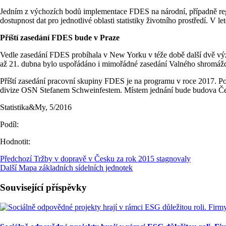
Jedním z výchozích bodů implementace FDES na národní, případně regi
dostupnost dat pro jednotlivé oblasti statistiky životního prostředí. V 
Příští zasedání FDES bude v Praze
Vedle zasedání FDES probíhala v New Yorku v téže době další dvě v
až 21. dubna bylo uspořádáno i mimořádné zasedání Valného shromáždě
Příští zasedání pracovní skupiny FDES je na programu v roce 2017. Po
divize OSN Stefanem Schweinfestem. Místem jednání bude budova Čes
Statistika&My, 5/2016
Podíl:
Hodnotit:
Předchozí
Tržby v dopravě v Česku za rok 2015 stagnovaly
Další
Mapa základních sídelních jednotek
Související příspěvky