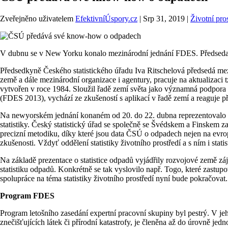
Zveřejněno uživatelem
EfektivníÚspory.cz
|
Srp 31, 2019
|
Životní pro
V dubnu se v New Yorku konalo mezinárodní jednání FDES. Předsedala 
Předsedkyně Českého statistického úřadu Iva Ritschelová předsedá mezi
země a dále mezinárodní organizace i agentury, pracuje na aktualizaci 
vytvořen v roce 1984. Sloužil řadě zemí světa jako významná podpora p
(FDES 2013), vychází ze zkušeností s aplikací v řadě zemí a reaguje pře
Na newyorském jednání konaném od 20. do 22. dubna reprezentovalo ví
statistiky. Český statistický úřad se společně se Švédskem a Finskem za
precizní metodiku, díky které jsou data ČSÚ o odpadech nejen na evrops
zkušenosti. Vždyť oddělení statistiky životního prostředí a s ním i st
Na základě prezentace o statistice odpadů vyjádřily rozvojové země zá
statistiku odpadů. Konkrétně se tak vyslovilo např. Togo, které zastup
spolupráce na téma statistiky životního prostředí nyní bude pokračova
Program FDES
Program letošního zasedání expertní pracovní skupiny byl pestrý. V je
znečišťujících látek či přírodní katastrofy, je členěna až do úrovně jedn