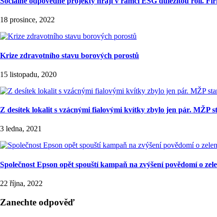
Sociálně odpovědné projekty hrají v rámci ESG důležitou roli. Fi
18 prosince, 2022
Krize zdravotního stavu borových porostů
15 listopadu, 2020
Z desítek lokalit s vzácnými fialovými kvítky zbylo jen pár. MŽP
3 ledna, 2021
Společnost Epson opět spouští kampaň na zvýšení povědomí o zel
22 října, 2022
Zanechte odpověď