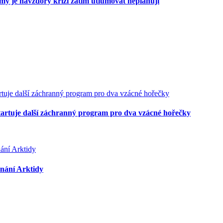
rmy je navzdory krizi zatím utlumovat neplánují
 startuje další záchranný program pro dva vzácné hořečky
enání Arktidy