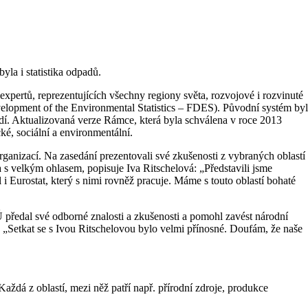
la i statistika odpadů.
xpertů, reprezentujících všechny regiony světa, rozvojové i rozvinuté
velop­ment of the Environmental Statistics – FDES). Původní systém byl
edí. Aktualizovaná verze Rámce, která byla schválena v roce 2013
ké, sociální a environmentální.
anizací. Na zasedání prezentovali své zkušenosti z vybraných oblastí
a s velkým ohlasem, popisuje Iva Ritschelová: „Představili jsme
i Eurostat, který s nimi rovněž pracuje. Máme s touto oblastí bohaté
Ú předal své odborné znalosti a zkušenosti a pomohl zavést národní
í. „Setkat se s Ivou Ritschelovou bylo velmi přínosné. Doufám, že naše
ždá z oblastí, mezi něž patří např. přírodní zdroje, produkce