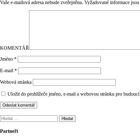
Vaše e-mailová adresa nebude zveřejněna.
Vyžadované informace jso
KOMENTÁŘ
Jméno
*
E-mail
*
Webová stránka
Uložit do prohlížeče jméno, e-mail a webovou stránku pro budoucí
Vyhledávání
Partneři