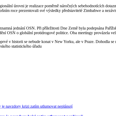
onální úrovni je realizace poměrně náročných sebehodnotících dotazní
letošním roce prezentovali své výsledky představitelé Zimbabwe a nezávis
ýznamná jednání OSN. Při příležitosti Dne Země byla podepsána Paří
ní OSN o globální protidrogové politice. Oba meetingy provázela velm
prvé v historii se nebude konat v New Yorku, ale v Praze. Dohodla se
kého statistického úřadu