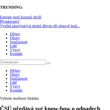
TRENDING:
Energie není luxusní zboží
Plynárenství
Využití pionýrských druhů dřevin při obnově lesů...
Dějiny
Obory
Současnost
Lidé
Výzvy
Kontakt
Dějiny
Obory
Současnost
Lidé
Výzvy
Kontakt
Vyberte možnost Stránka
ČSÚ předává své know-how o odpadech