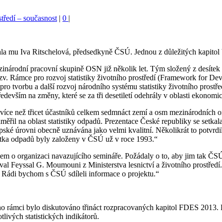
středí – současnost
|
0
|
mu Iva Ritschelová, předsedkyně ČSÚ. Jednou z důležitých kapitol by
národní pracovní skupině OSN již několik let. Tým složený z desítek e
tzv. Rámce pro rozvoj statistiky životního prostředí (Framework for De
ro tvorbu a další rozvoj národního systému statistiky životního prostř
devším na změny, které se za tři desetiletí odehrály v oblasti ekonomic
ce než třicet účastníků celkem sedmnáct zemí a osm mezinárodních org
měřil na oblast statistiky odpadů. Prezentace České republiky se setkal
ké úrovni obecně uznávána jako velmi kvalitní. Několikrát to potvrdil 
atistka odpadů byly založeny v ČSÚ už v roce 1993.“
jem o organizaci navazujícího semináře. Požádaly o to, aby jim tak ČS
oval Feyssal G. Moumouni z Ministerstva lesnictví a životního prostřed
t. Rádi bychom s ČSÚ sdíleli informace o projektu.“
ho rámci bylo diskutováno třináct rozpracovaných kapitol FDES 2013. Ka
otlivých statistických indikátorů.