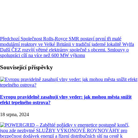
Předchozí
Společnost Rolls-Royce SMR postaví první tři malé
modulární reaktory ve Velké Británii v tradiční jaderné lokalitě Wylfa
Další
ČEZ rozvíjí větrné elektrárny společně s obcemi. Smlouvy o
spolupráci cílí na více než 600 MW výkonu
Související příspěvky
Evropu pravidelně zasahují vlny veder: jak mohou města snížit
efekt tepelného ostrova?
18 srpna, 2024