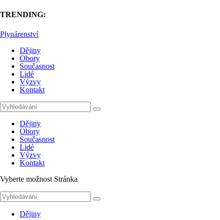
TRENDING:
Plynárenství
Dějiny
Obory
Současnost
Lidé
Výzvy
Kontakt
Dějiny
Obory
Současnost
Lidé
Výzvy
Kontakt
Vyberte možnost Stránka
Dějiny