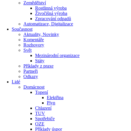
Zemědělství
Rostlinná výroba
Živočišná výroba
Zpracování odpadů
Automatizace, Digitalizace
Současnost
Aktuality, Novinky
Komentáře
Rozhovory
Svět
Mezinárodní organizace
Státy
Příklady z praxe
Partneři
Odkazy
Lidé
Domácnost
Topení
Elektřina
Plyn
Chlazení
TUV
Spotřebiče
OZE
Příklady úspor