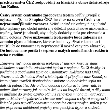
představenstva ČEZ zodpovědný za klasické a obnovitelné zdroje
Jan Kalina.
Český systém centrálního zásobování teplem
patří v Evropě k
nejrozvinutějším a
Skupina ČEZ ho chce na severu Čech v co
nejrozumnější míře zachovat
. Velké uhelné elektrárny fungují také
jako teplárny pro okolní města a je důležité postavit nové nízkoemisní
teplárny, které je nahradí, aby nebyly dodávky tepla pro obyvatele a
firmy dotčeny.
Nové nízkoemisní teplárenství bude založené na
zemním plynu a biomase
, které se budou využívat v kombinaci
zajišťující do budoucna ty nejvýhodnější možné ceny pro zákazníky.
Do budoucna se počítá i s teplem z malých modulárních reaktorů
nebo z vodíku.
„Stavíme teď novou moderní teplárnu Prunéřov, která se stane
základem centrálního zásobování teplem v regionu. Další desítky let
počítáme s dodávkami tepla do Chomutova, Klášterce nad Ohří,
Jirkova a dalších obcí. Nově k této teplárně připojíme také Kadaň, se
kterou jsme uzavřeli dlouhodobou smlouvu o dodávkách tepla na
dalších patnáct let. Jde o dlouhodobou spolupráci a jsme rádi, že
máme silné partnery jak na městské, tak na krajské úrovni, a díky tomu
se můžeme do ambiciózního plánu s cenovkou mnoha miliard korun
pustit. Moderní teplárenství chceme navíc doplnit o chytrá energetická
řešení a jako největší dodavatel moderních energetických služeb jsme
jim připraveni nabídnout projekty energetických úspor a snižování