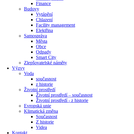
Finance
Budovy
Vytápění
Chlazení
Facility management
Elektřina
Samospráva
Města
Obce
Odpady
Smart City
Zlepšovatelské náměty
Výzvy
Voda
současnost
z historie
Životní prostředí
Životní prostředí – současnost
Životní prostředí ​- z historie
Evropská unie
Klimatická změna
Současnost
Z historie
Videa
Kontakt