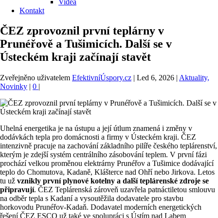
Videa
Kontakt
ČEZ zprovoznil první teplárny v
Prunéřově a Tušimicích. Další se v
Ústeckém kraji začínají stavět
Zveřejněno uživatelem
EfektivníÚspory.cz
|
Led 6, 2026
|
Aktuality,
Novinky
|
0
|
Uhelná energetika je na ústupu a její útlum znamená i změny v
dodávkách tepla pro domácnosti a firmy v Ústeckém kraji. ČEZ
intenzivně pracuje na zachování základního pilíře českého teplárenství,
kterým je zdejší systém centrálního zásobování teplem. V první fázi
prochází velkou proměnou elektrárny Prunéřov a Tušimice dodávající
teplo do Chomutova, Kadaně, Klášterce nad Ohří nebo Jirkova. Letos
tu už
vznikly první plynové kotelny a další teplárenské zdroje se
připravují
. ČEZ Teplárenská zároveň uzavřela patnáctiletou smlouvu
na odběr tepla s Kadaní a vysoutěžila dodavatele pro stavbu
horkovodu Prunéřov-Kadaň. Dodavatel moderních energetických
řešení ČEZ ESCO už také ve spolupráci s Ústím nad Labem