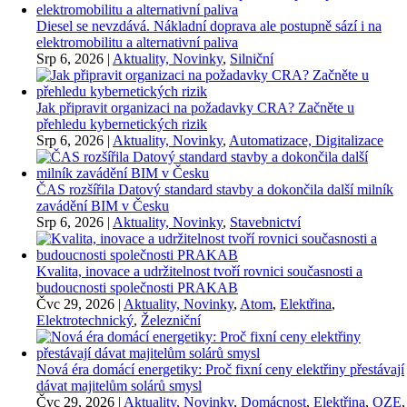
Diesel se nevzdává. Nákladní doprava ale postupně sází i na
elektromobilitu a alternativní paliva
Srp 6, 2026
|
Aktuality, Novinky
,
Silniční
Jak připravit organizaci na požadavky CRA? Začněte u
přehledu kybernetických rizik
Srp 6, 2026
|
Aktuality, Novinky
,
Automatizace, Digitalizace
ČAS rozšířila Datový standard stavby a dokončila další milník
zavádění BIM v Česku
Srp 6, 2026
|
Aktuality, Novinky
,
Stavebnictví
Kvalita, inovace a udržitelnost tvoří rovnici současnosti a
budoucnosti společnosti PRAKAB
Čvc 29, 2026
|
Aktuality, Novinky
,
Atom
,
Elektřina
,
Elektrotechnický
,
Železniční
Nová éra domácí energetiky: Proč fixní ceny elektřiny přestávají
dávat majitelům solárů smysl
Čvc 29, 2026
|
Aktuality, Novinky
,
Domácnost
,
Elektřina
,
OZE
,