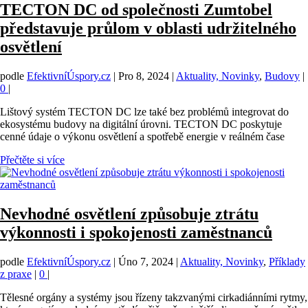
TECTON DC od společnosti Zumtobel
představuje průlom v oblasti udržitelného
osvětlení
podle
EfektivníÚspory.cz
|
Pro 8, 2024
|
Aktuality, Novinky
,
Budovy
|
0
|
Lištový systém TECTON DC lze také bez problémů integrovat do
ekosystému budovy na digitální úrovni. TECTON DC poskytuje
cenné údaje o výkonu osvětlení a spotřebě energie v reálném čase
Přečtěte si více
Nevhodné osvětlení způsobuje ztrátu
výkonnosti i spokojenosti zaměstnanců
podle
EfektivníÚspory.cz
|
Úno 7, 2024
|
Aktuality, Novinky
,
Příklady
z praxe
|
0
|
Tělesné orgány a systémy jsou řízeny takzvanými cirkadiánními rytmy,