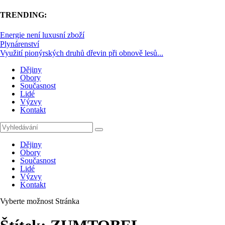
TRENDING:
Energie není luxusní zboží
Plynárenství
Využití pionýrských druhů dřevin při obnově lesů...
Dějiny
Obory
Současnost
Lidé
Výzvy
Kontakt
Dějiny
Obory
Současnost
Lidé
Výzvy
Kontakt
Vyberte možnost Stránka