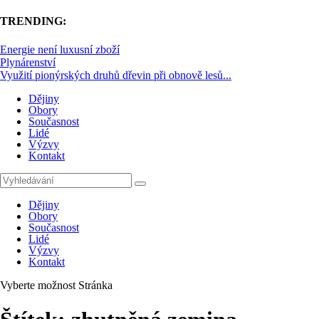
TRENDING:
Energie není luxusní zboží
Plynárenství
Využití pionýrských druhů dřevin při obnově lesů...
Dějiny
Obory
Současnost
Lidé
Výzvy
Kontakt
Dějiny
Obory
Současnost
Lidé
Výzvy
Kontakt
Vyberte možnost Stránka