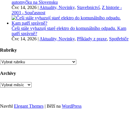
automyčku na Slovensku
Čvc 14, 2026
|
Aktuality, Novinky
,
Stavebnictví
,
Z historie -
2003 - Současnost
Češi stále vyhazují staré elektro do komunálního odpadu. Kam
patří správně?
Čvc 14, 2026
|
Aktuality, Novinky
,
Příklady z praxe
,
Spotřebiče
Rubriky
Rubriky
Archivy
Archivy
Navrhl
Elegant Themes
| Běží na
WordPress