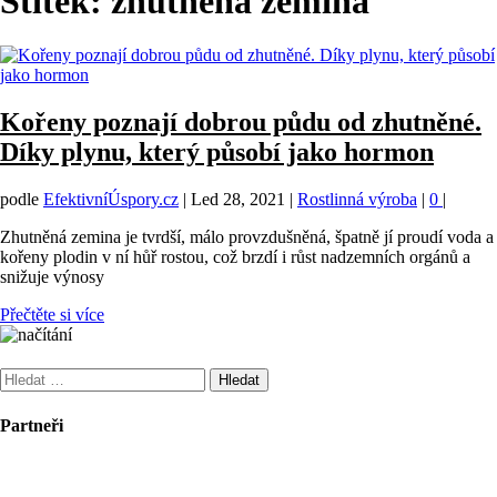
Štítek:
zhutněná zemina
Kořeny poznají dobrou půdu od zhutněné.
Díky plynu, který působí jako hormon
podle
EfektivníÚspory.cz
|
Led 28, 2021
|
Rostlinná výroba
|
0
|
Zhutněná zemina je tvrdší, málo provzdušněná, špatně jí proudí voda a
kořeny plodin v ní hůř rostou, což brzdí i růst nadzemních orgánů a
snižuje výnosy
Přečtěte si více
Vyhledávání
Partneři