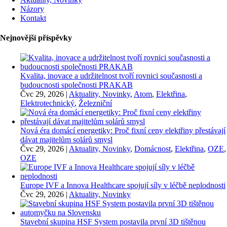
Názory
Kontakt
Nejnovější příspěvky
Kvalita, inovace a udržitelnost tvoří rovnici současnosti a
budoucnosti společnosti PRAKAB
Čvc 29, 2026
|
Aktuality, Novinky
,
Atom
,
Elektřina
,
Elektrotechnický
,
Železniční
Nová éra domácí energetiky: Proč fixní ceny elektřiny přestávají
dávat majitelům solárů smysl
Čvc 29, 2026
|
Aktuality, Novinky
,
Domácnost
,
Elektřina
,
OZE
,
OZE
Europe IVF a Innova Healthcare spojují síly v léčbě neplodnosti
Čvc 29, 2026
|
Aktuality, Novinky
Stavební skupina HSF System postavila první 3D tištěnou