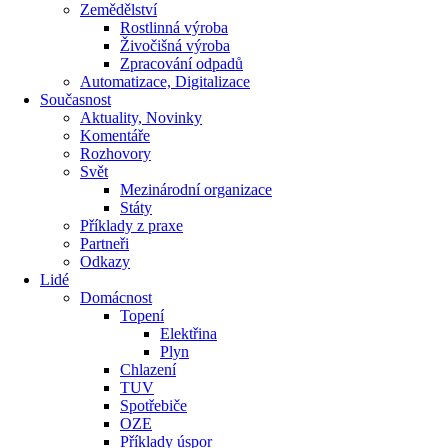
Zemědělství
Rostlinná výroba
Živočišná výroba
Zpracování odpadů
Automatizace, Digitalizace
Současnost
Aktuality, Novinky
Komentáře
Rozhovory
Svět
Mezinárodní organizace
Státy
Příklady z praxe
Partneři
Odkazy
Lidé
Domácnost
Topení
Elektřina
Plyn
Chlazení
TUV
Spotřebiče
OZE
Příklady úspor