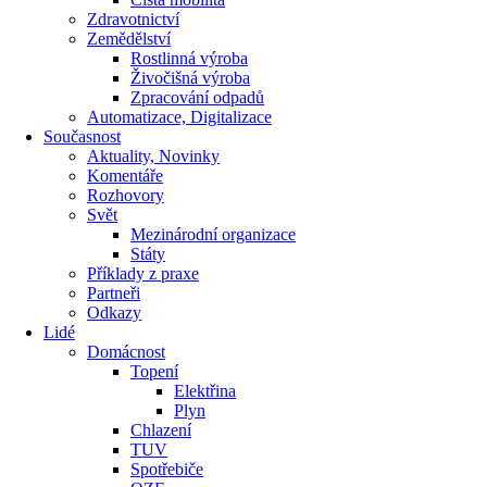
Zdravotnictví
Zemědělství
Rostlinná výroba
Živočišná výroba
Zpracování odpadů
Automatizace, Digitalizace
Současnost
Aktuality, Novinky
Komentáře
Rozhovory
Svět
Mezinárodní organizace
Státy
Příklady z praxe
Partneři
Odkazy
Lidé
Domácnost
Topení
Elektřina
Plyn
Chlazení
TUV
Spotřebiče