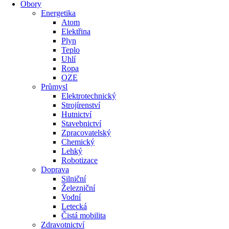
Obory
Energetika
Atom
Elektřina
Plyn
Teplo
Uhlí
Ropa
OZE
Průmysl
Elektrotechnický
Strojírenství
Hutnictví
Stavebnictví
Zpracovatelský
Chemický
Lehký
Robotizace
Doprava
Silniční
Železniční
Vodní
Letecká
Čistá mobilita
Zdravotnictví