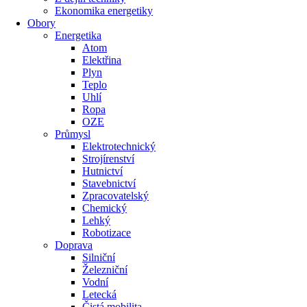
Ekonomika energetiky
Obory
Energetika
Atom
Elektřina
Plyn
Teplo
Uhlí
Ropa
OZE
Průmysl
Elektrotechnický
Strojírenství
Hutnictví
Stavebnictví
Zpracovatelský
Chemický
Lehký
Robotizace
Doprava
Silniční
Železniční
Vodní
Letecká
Čistá mobilita