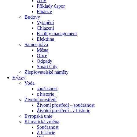
OZE
Příklady úspor
Finance
Budovy
Vytápění
Chlazení
Facility management
Elektřina
Samospráva
Města
Obce
Odpady
Smart City
Zlepšovatelské náměty
Výzvy
Voda
současnost
z historie
Životní prostředí
Životní prostředí – současnost
Životní prostředí ​- z historie
Evropská unie
Klimatická změna
Současnost
Z historie