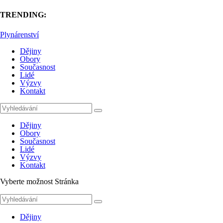
TRENDING:
Plynárenství
Dějiny
Obory
Současnost
Lidé
Výzvy
Kontakt
Dějiny
Obory
Současnost
Lidé
Výzvy
Kontakt
Vyberte možnost Stránka
Dějiny