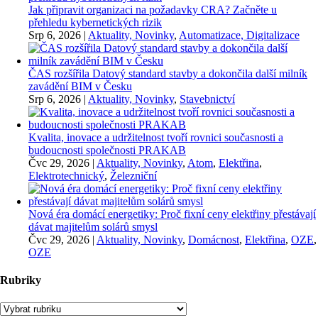
Jak připravit organizaci na požadavky CRA? Začněte u
přehledu kybernetických rizik
Srp 6, 2026
|
Aktuality, Novinky
,
Automatizace, Digitalizace
ČAS rozšířila Datový standard stavby a dokončila další milník
zavádění BIM v Česku
Srp 6, 2026
|
Aktuality, Novinky
,
Stavebnictví
Kvalita, inovace a udržitelnost tvoří rovnici současnosti a
budoucnosti společnosti PRAKAB
Čvc 29, 2026
|
Aktuality, Novinky
,
Atom
,
Elektřina
,
Elektrotechnický
,
Železniční
Nová éra domácí energetiky: Proč fixní ceny elektřiny přestávají
dávat majitelům solárů smysl
Čvc 29, 2026
|
Aktuality, Novinky
,
Domácnost
,
Elektřina
,
OZE
,
OZE
Rubriky
Rubriky