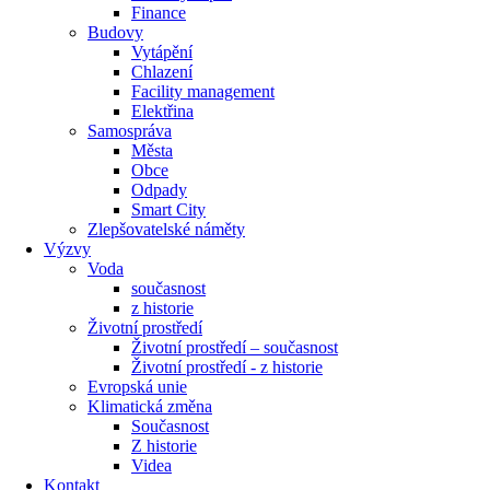
Finance
Budovy
Vytápění
Chlazení
Facility management
Elektřina
Samospráva
Města
Obce
Odpady
Smart City
Zlepšovatelské náměty
Výzvy
Voda
současnost
z historie
Životní prostředí
Životní prostředí – současnost
Životní prostředí ​- z historie
Evropská unie
Klimatická změna
Současnost
Z historie
Videa
Kontakt