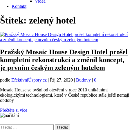
Videa
Kontakt
Štítek:
zelený hotel
Pražský Mosaic House Design Hotel prošel
kompletní rekonstrukcí a změnil koncept,
je prvním českým zeleným hotelem
podle
EfektivníÚspory.cz
|
Říj 27, 2020
|
Budovy
|
0
|
Mosaic House se pyšní od otevření v roce 2010 unikátními
ekologickými technologiemi, které v České republice stále ještě nemají
obdoby
Přečtěte si více
Vyhledávání