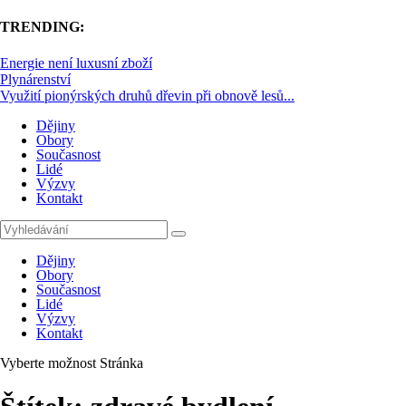
TRENDING:
Energie není luxusní zboží
Plynárenství
Využití pionýrských druhů dřevin při obnově lesů...
Dějiny
Obory
Současnost
Lidé
Výzvy
Kontakt
Dějiny
Obory
Současnost
Lidé
Výzvy
Kontakt
Vyberte možnost Stránka