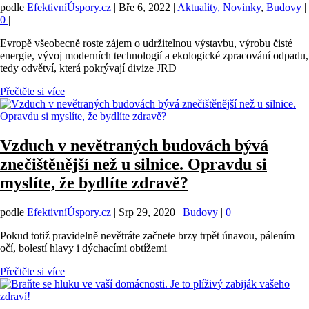
podle
EfektivníÚspory.cz
|
Bře 6, 2022
|
Aktuality, Novinky
,
Budovy
|
0
|
Evropě všeobecně roste zájem o udržitelnou výstavbu, výrobu čisté
energie, vývoj moderních technologií a ekologické zpracování odpadu,
tedy odvětví, která pokrývají divize JRD
Přečtěte si více
Vzduch v nevětraných budovách bývá
znečištěnější než u silnice. Opravdu si
myslíte, že bydlíte zdravě?
podle
EfektivníÚspory.cz
|
Srp 29, 2020
|
Budovy
|
0
|
Pokud totiž pravidelně nevětráte začnete brzy trpět únavou, pálením
očí, bolestí hlavy i dýchacími obtížemi
Přečtěte si více