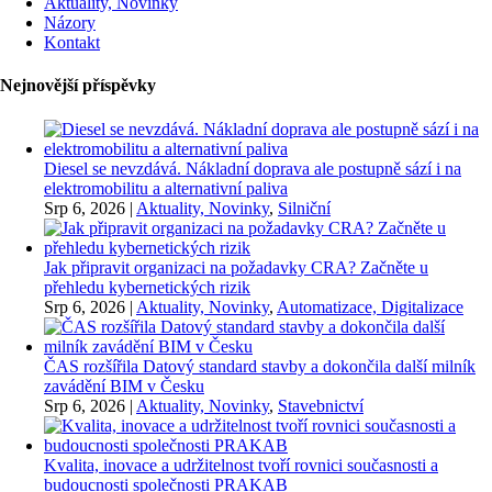
Aktuality, Novinky
Názory
Kontakt
Nejnovější příspěvky
Diesel se nevzdává. Nákladní doprava ale postupně sází i na
elektromobilitu a alternativní paliva
Srp 6, 2026
|
Aktuality, Novinky
,
Silniční
Jak připravit organizaci na požadavky CRA? Začněte u
přehledu kybernetických rizik
Srp 6, 2026
|
Aktuality, Novinky
,
Automatizace, Digitalizace
ČAS rozšířila Datový standard stavby a dokončila další milník
zavádění BIM v Česku
Srp 6, 2026
|
Aktuality, Novinky
,
Stavebnictví
Kvalita, inovace a udržitelnost tvoří rovnici současnosti a
budoucnosti společnosti PRAKAB