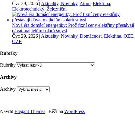
Čvc 29, 2026
|
Aktuality, Novinky
,
Atom
,
Elektřina
,
Elektrotechnický
,
Železniční
Nová éra domácí energetiky: Proč fixní ceny elektřiny přestávají
dávat majitelům solárů smysl
Čvc 29, 2026
|
Aktuality, Novinky
,
Domácnost
,
Elektřina
,
OZE
,
OZE
Rubriky
Rubriky
Archivy
Archivy
Navrhl
Elegant Themes
| Běží na
WordPress