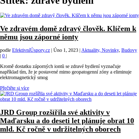
Štítek:
zdravé bydlení
Ve zdravém domě zdravý člověk. Klíčem k
němu jsou záporné ionty
podle
EfektivníÚspory.cz
|
Úno 1, 2023
|
Aktuality, Novinky
,
Budovy
|
0
|
Kromě dostatku záporných iontů se zdravé bydlení vyznačuje
například tím, že je postavené mimo geopatogenní zóny a eliminuje
elektromagnetický smog
Přečtěte si více
JRD Group rozšířila své aktivity v
Maďarsku a do deseti let plánuje obrat 10
mld. Kč ročně v udržitelných oborech