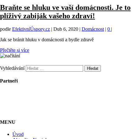
Braňte se hluku ve vaší domácnosti. Je to
plíživý zabiják vašeho zdraví!
podle
EfektivníÚspory.cz
|
Dub 6, 2020
|
Domácnost
|
0
|
Jak se bránit hluku v domácnosti a bydle zdravě
Přečtěte si více
Vyhledávání
Partneři
MENU
Úvod