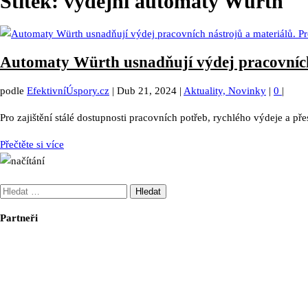
Štítek:
výdejní automaty Würth
Automaty Würth usnadňují výdej pracovních
podle
EfektivníÚspory.cz
|
Dub 21, 2024
|
Aktuality, Novinky
|
0
|
Pro zajištění stálé dostupnosti pracovních potřeb, rychlého výdeje a 
Přečtěte si více
Vyhledávání
Partneři