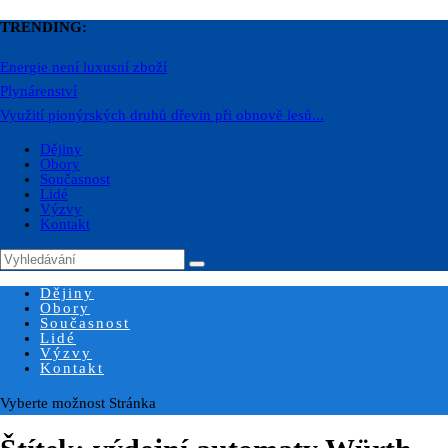
TRENDING:
Energie není luxusní zboží
Plynárenství
Využití pionýrských druhů dřevin při obnově lesů...
Dějiny
Obory
Současnost
Lidé
Výzvy
Kontakt
Dějiny
Obory
Současnost
Lidé
Výzvy
Kontakt
Vyberte možnost Stránka