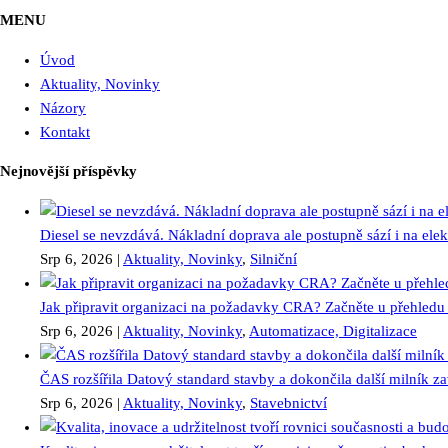
MENU
Úvod
Aktuality, Novinky
Názory
Kontakt
Nejnovější příspěvky
Diesel se nevzdává. Nákladní doprava ale postupně sází i na elekt
Srp 6, 2026
|
Aktuality, Novinky
,
Silniční
Jak připravit organizaci na požadavky CRA? Začněte u přehledu 
Srp 6, 2026
|
Aktuality, Novinky
,
Automatizace, Digitalizace
ČAS rozšířila Datový standard stavby a dokončila další milník 
Srp 6, 2026
|
Aktuality, Novinky
,
Stavebnictví