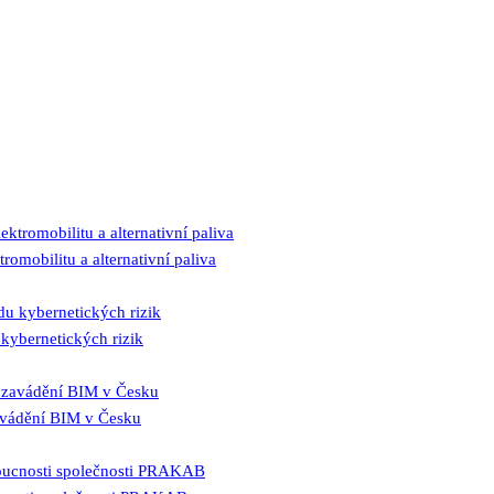
romobilitu a alternativní paliva
kybernetických rizik
zavádění BIM v Česku