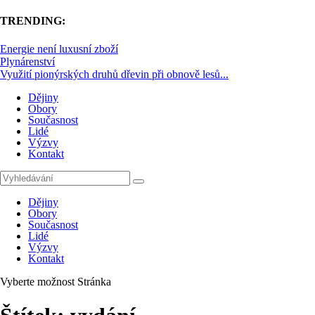
TRENDING:
Energie není luxusní zboží
Plynárenství
Využití pionýrských druhů dřevin při obnově lesů...
Dějiny
Obory
Současnost
Lidé
Výzvy
Kontakt
Dějiny
Obory
Současnost
Lidé
Výzvy
Kontakt
Vyberte možnost Stránka