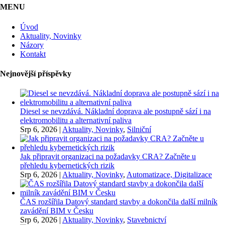
MENU
Úvod
Aktuality, Novinky
Názory
Kontakt
Nejnovější příspěvky
Diesel se nevzdává. Nákladní doprava ale postupně sází i na
elektromobilitu a alternativní paliva
Srp 6, 2026
|
Aktuality, Novinky
,
Silniční
Jak připravit organizaci na požadavky CRA? Začněte u
přehledu kybernetických rizik
Srp 6, 2026
|
Aktuality, Novinky
,
Automatizace, Digitalizace
ČAS rozšířila Datový standard stavby a dokončila další milník
zavádění BIM v Česku
Srp 6, 2026
|
Aktuality, Novinky
,
Stavebnictví