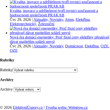
Kvalita, inovace a udržitelnost tvoří rovnici současnosti a
budoucnosti společnosti PRAKAB
Čvc 29, 2026
|
Aktuality, Novinky
,
Atom
,
Elektřina
,
Elektrotechnický
,
Železniční
Nová éra domácí energetiky: Proč fixní ceny elektřiny přestávají
dávat majitelům solárů smysl
Čvc 29, 2026
|
Aktuality, Novinky
,
Domácnost
,
Elektřina
,
OZE
,
OZE
Rubriky
Rubriky
Archivy
Archivy
© 2026
EfektivníÚspory.cz
|
Tvorba webu: Webgrow.cz