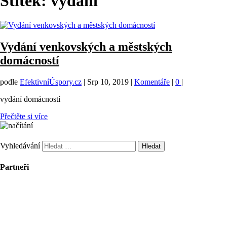
Štítek:
vydání
Vydání venkovských a městských
domácností
podle
EfektivníÚspory.cz
|
Srp 10, 2019
|
Komentáře
|
0
|
vydání domácností
Přečtěte si více
Vyhledávání
Partneři