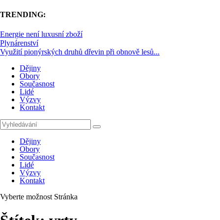
TRENDING:
Energie není luxusní zboží
Plynárenství
Využití pionýrských druhů dřevin při obnově lesů...
Dějiny
Obory
Současnost
Lidé
Výzvy
Kontakt
Dějiny
Obory
Současnost
Lidé
Výzvy
Kontakt
Vyberte možnost Stránka