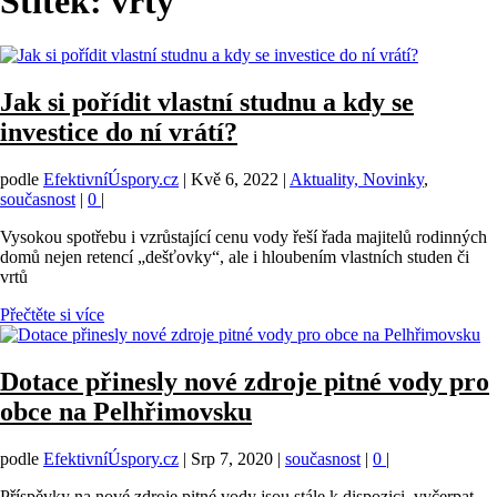
Štítek:
vrty
Jak si pořídit vlastní studnu a kdy se
investice do ní vrátí?
podle
EfektivníÚspory.cz
|
Kvě 6, 2022
|
Aktuality, Novinky
,
současnost
|
0
|
Vysokou spotřebu i vzrůstající cenu vody řeší řada majitelů rodinných
domů nejen retencí „dešťovky“, ale i hloubením vlastních studen či
vrtů
Přečtěte si více
Dotace přinesly nové zdroje pitné vody pro
obce na Pelhřimovsku
podle
EfektivníÚspory.cz
|
Srp 7, 2020
|
současnost
|
0
|
Příspěvky na nové zdroje pitné vody jsou stále k dispozici, vyčerpat