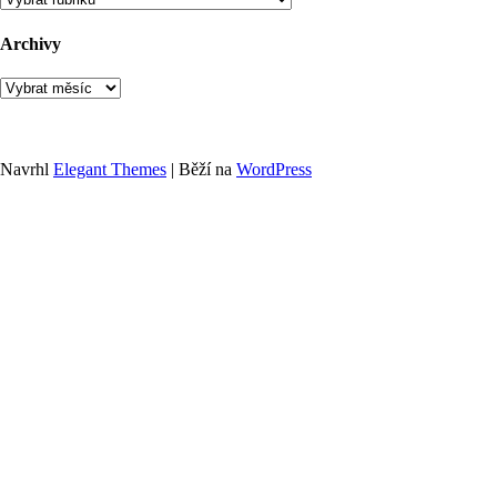
Archivy
Archivy
Navrhl
Elegant Themes
| Běží na
WordPress