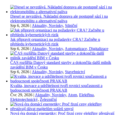
Diesel se nevzdává. Nákladní doprava ale postupně sází i na
elektromobilitu a alternativní paliva
Srp 6, 2026
|
Aktuality, Novinky
,
Silniční
Jak připravit organizaci na požadavky CRA? Začněte u
přehledu kybernetických rizik
Srp 6, 2026
|
Aktuality, Novinky
,
Automatizace, Digitalizace
ČAS rozšířila Datový standard stavby a dokončila další milník
zavádění BIM v Česku
Srp 6, 2026
|
Aktuality, Novinky
,
Stavebnictví
Kvalita, inovace a udržitelnost tvoří rovnici současnosti a
budoucnosti společnosti PRAKAB
Čvc 29, 2026
|
Aktuality, Novinky
,
Atom
,
Elektřina
,
Elektrotechnický
,
Železniční
Nová éra domácí energetiky: Proč fixní ceny elektřiny přestávají