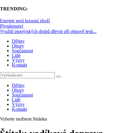
TRENDING:
Energie není luxusní zboží
Plynárenství
Využití pionýrských druhů dřevin při obnově lesů...
Dějiny
Obory
Současnost
Lidé
Výzvy
Kontakt
Dějiny
Obory
Současnost
Lidé
Výzvy
Kontakt
Vyberte možnost Stránka