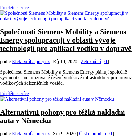
Přečtěte si více
Společnosti Siemens Mobility a Siemens
Energy spolupracují v oblasti vývoje
technologií pro aplikaci vodíku v dopravě
podle
EfektivníÚspory.cz
|
Říj 10, 2020
|
Železniční
|
0
|
Společnosti Siemens Mobility a Siemens Energy plánují společně
vyvinout standardizované řešení vodíkové infrastruktury pro provoz
vodíkových železničních vozidel
Přečtěte si více
Alternativní pohony pro těžká nákladní
auta v Německu
podle
EfektivníÚspory.cz
|
Srp 9, 2020
|
Čistá mobilita
|
0
|