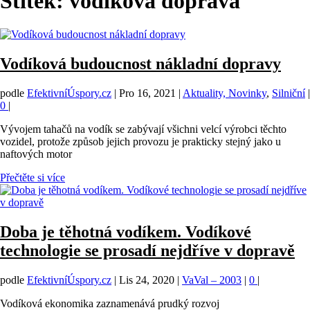
Štítek:
vodíková doprava
Vodíková budoucnost nákladní dopravy
podle
EfektivníÚspory.cz
|
Pro 16, 2021
|
Aktuality, Novinky
,
Silniční
|
0
|
Vývojem tahačů na vodík se zabývají všichni velcí výrobci těchto
vozidel, protože způsob jejich provozu je prakticky stejný jako u
naftových motor
Přečtěte si více
Doba je těhotná vodíkem. Vodíkové
technologie se prosadí nejdříve v dopravě
podle
EfektivníÚspory.cz
|
Lis 24, 2020
|
VaVal – 2003
|
0
|
Vodíková ekonomika zaznamenává prudký rozvoj