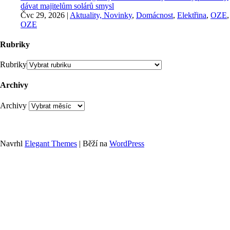
dávat majitelům solárů smysl
Čvc 29, 2026
|
Aktuality, Novinky
,
Domácnost
,
Elektřina
,
OZE
,
OZE
Rubriky
Rubriky
Archivy
Archivy
Navrhl
Elegant Themes
| Běží na
WordPress