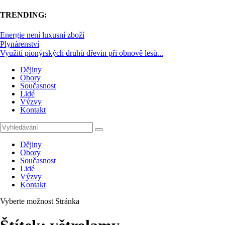
TRENDING:
Energie není luxusní zboží
Plynárenství
Využití pionýrských druhů dřevin při obnově lesů...
Dějiny
Obory
Současnost
Lidé
Výzvy
Kontakt
Dějiny
Obory
Současnost
Lidé
Výzvy
Kontakt
Vyberte možnost Stránka