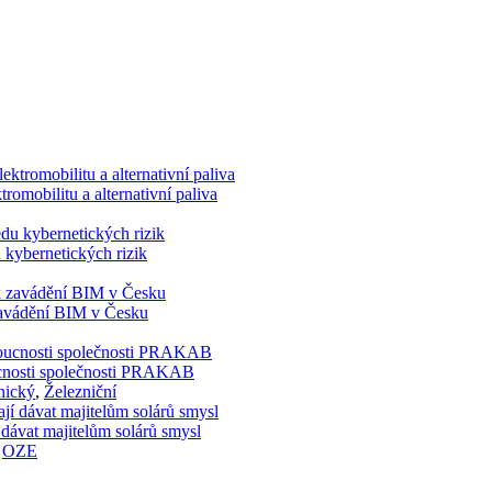
romobilitu a alternativní paliva
 kybernetických rizik
 zavádění BIM v Česku
doucnosti společnosti PRAKAB
nický
,
Železniční
 dávat majitelům solárů smysl
,
OZE