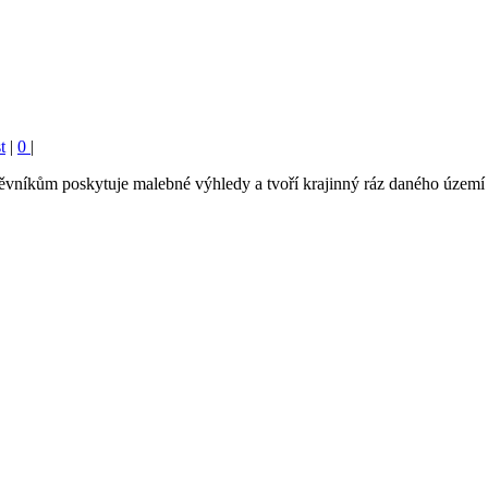
t
|
0
|
těvníkům poskytuje malebné výhledy a tvoří krajinný ráz daného území