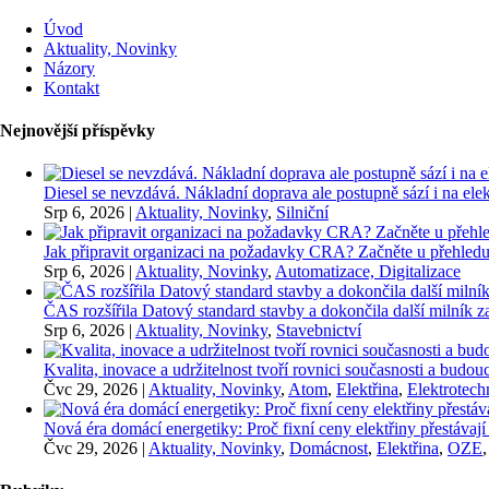
Úvod
Aktuality, Novinky
Názory
Kontakt
Nejnovější příspěvky
Diesel se nevzdává. Nákladní doprava ale postupně sází i na elekt
Srp 6, 2026
|
Aktuality, Novinky
,
Silniční
Jak připravit organizaci na požadavky CRA? Začněte u přehledu
Srp 6, 2026
|
Aktuality, Novinky
,
Automatizace, Digitalizace
ČAS rozšířila Datový standard stavby a dokončila další milník
Srp 6, 2026
|
Aktuality, Novinky
,
Stavebnictví
Kvalita, inovace a udržitelnost tvoří rovnici současnosti a bu
Čvc 29, 2026
|
Aktuality, Novinky
,
Atom
,
Elektřina
,
Elektrotech
Nová éra domácí energetiky: Proč fixní ceny elektřiny přestávají
Čvc 29, 2026
|
Aktuality, Novinky
,
Domácnost
,
Elektřina
,
OZE