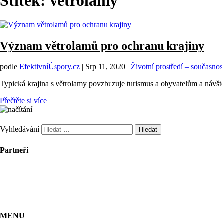
Štítek:
větrolamy
Význam větrolamů pro ochranu krajiny
podle
EfektivníÚspory.cz
|
Srp 11, 2020
|
Životní prostředí – současnos
Typická krajina s větrolamy povzbuzuje turismus a obyvatelům a návš
Přečtěte si více
Vyhledávání
Partneři
MENU