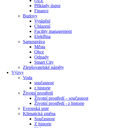
OZE
Příklady úspor
Finance
Budovy
Vytápění
Chlazení
Facility management
Elektřina
Samospráva
Města
Obce
Odpady
Smart City
Zlepšovatelské náměty
Výzvy
Voda
současnost
z historie
Životní prostředí
Životní prostředí – současnost
Životní prostředí ​- z historie
Evropská unie
Klimatická změna
Současnost
Z historie