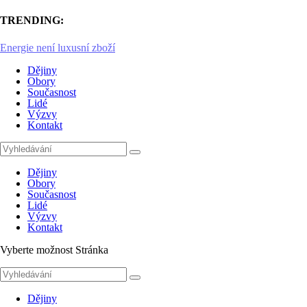
TRENDING:
Plynárenství
Dějiny
Obory
Současnost
Lidé
Výzvy
Kontakt
Dějiny
Obory
Současnost
Lidé
Výzvy
Kontakt
Vyberte možnost Stránka
Dějiny