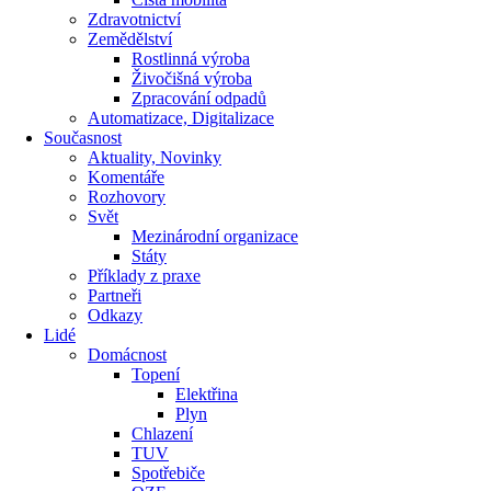
Zdravotnictví
Zemědělství
Rostlinná výroba
Živočišná výroba
Zpracování odpadů
Automatizace, Digitalizace
Současnost
Aktuality, Novinky
Komentáře
Rozhovory
Svět
Mezinárodní organizace
Státy
Příklady z praxe
Partneři
Odkazy
Lidé
Domácnost
Topení
Elektřina
Plyn
Chlazení
TUV
Spotřebiče