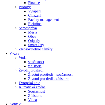
Finance
Budovy
Vytápění
Chlazení
Facility management
Elektřina
Samospráva
Města
Obce
Odpady
Smart City
Zlepšovatelské náměty
Výzvy
Voda
současnost
z historie
Životní prostředí
Životní prostředí – současnost
Životní prostředí ​- z historie
Evropská unie
Klimatická změna
Současnost
Z historie
Videa
Kontakt