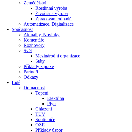
Zemědělství
Rostlinná výroba
Živočišná výroba
Zpracování odpadů
Automatizace, Digitalizace
Současnost
Aktuality, Novinky
Komentáře
Rozhovory
Svět
Mezinárodní organizace
Státy
Příklady z praxe
Partneři
Odkazy
Lidé
Domácnost
Topení
Elektřina
Plyn
Chlazení
TUV
Spotřebiče
OZE
Příklady úspor