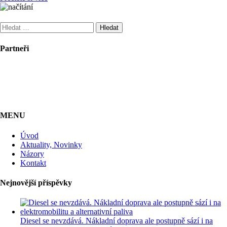
Vyhledávání
Partneři
MENU
Úvod
Aktuality, Novinky
Názory
Kontakt
Nejnovější příspěvky
Diesel se nevzdává. Nákladní doprava ale postupně sází i na