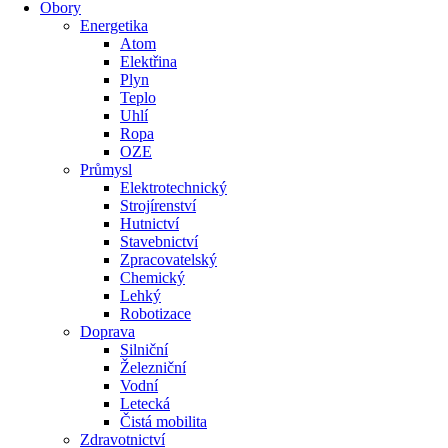
Obory
Energetika
Atom
Elektřina
Plyn
Teplo
Uhlí
Ropa
OZE
Průmysl
Elektrotechnický
Strojírenství
Hutnictví
Stavebnictví
Zpracovatelský
Chemický
Lehký
Robotizace
Doprava
Silniční
Železniční
Vodní
Letecká
Čistá mobilita
Zdravotnictví