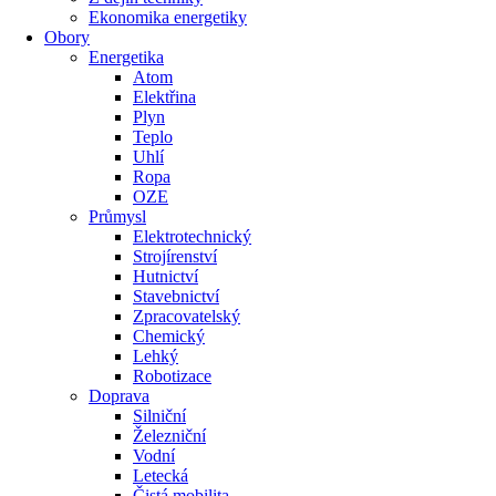
Ekonomika energetiky
Obory
Energetika
Atom
Elektřina
Plyn
Teplo
Uhlí
Ropa
OZE
Průmysl
Elektrotechnický
Strojírenství
Hutnictví
Stavebnictví
Zpracovatelský
Chemický
Lehký
Robotizace
Doprava
Silniční
Železniční
Vodní
Letecká
Čistá mobilita