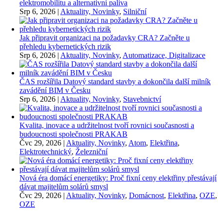
elektromobilitu a alternativní paliva
Srp 6, 2026
|
Aktuality, Novinky
,
Silniční
Jak připravit organizaci na požadavky CRA? Začněte u
přehledu kybernetických rizik
Srp 6, 2026
|
Aktuality, Novinky
,
Automatizace, Digitalizace
ČAS rozšířila Datový standard stavby a dokončila další milník
zavádění BIM v Česku
Srp 6, 2026
|
Aktuality, Novinky
,
Stavebnictví
Kvalita, inovace a udržitelnost tvoří rovnici současnosti a
budoucnosti společnosti PRAKAB
Čvc 29, 2026
|
Aktuality, Novinky
,
Atom
,
Elektřina
,
Elektrotechnický
,
Železniční
Nová éra domácí energetiky: Proč fixní ceny elektřiny přestávají
dávat majitelům solárů smysl
Čvc 29, 2026
|
Aktuality, Novinky
,
Domácnost
,
Elektřina
,
OZE
,
OZE